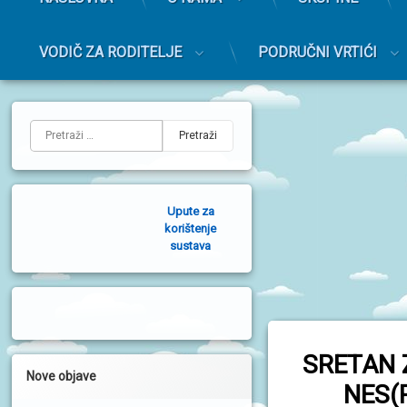
r
i
m
VODIČ ZA RODITELJE
PODRUČNI VRTIĆI
a
r
Preskoči
n
na
L
i
sadržaj
Pretraži:
i
j
e
Upute za
v
korištenje
sustava
a
b
o
č
SRETAN 
n
Nove objave
NES(
a