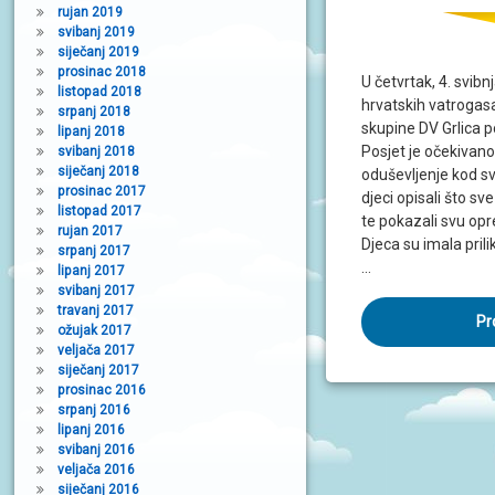
rujan 2019
svibanj 2019
siječanj 2019
prosinac 2018
U četvrtak, 4. svibn
listopad 2018
hrvatskih vatrogasac
srpanj 2018
skupine DV Grlica po
lipanj 2018
Posjet je očekivano 
svibanj 2018
siječanj 2018
oduševljenje kod sv
prosinac 2017
djeci opisali što sv
listopad 2017
te pokazali svu opr
rujan 2017
Djeca su imala pril
srpanj 2017
…
lipanj 2017
svibanj 2017
travanj 2017
Pr
ožujak 2017
veljača 2017
siječanj 2017
prosinac 2016
srpanj 2016
lipanj 2016
svibanj 2016
veljača 2016
siječanj 2016