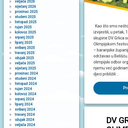
veljača 2026
siječanj 2026
prosinac 2025
studeni 2025
listopad 2025
Kao što smo nešto
rujan 2025
izvijestili, u petak, 
kolovoz 2025
srpanj 2025
skupine DV Grlica s
lipanj 2025
Olimpijskom festiva
svibanj 2025
– baranjske županij
travanj 2025
održavao u Belišću.
ožujak 2025
olimpijski odbor org
veljača 2025
njemu već godinama
siječanj 2025
prosinac 2024
djeci približili …
studeni 2024
listopad 2024
Pr
rujan 2024
kolovoz 2024
srpanj 2024
lipanj 2024
svibanj 2024
travanj 2024
DV G
ožujak 2024
veljača 2024