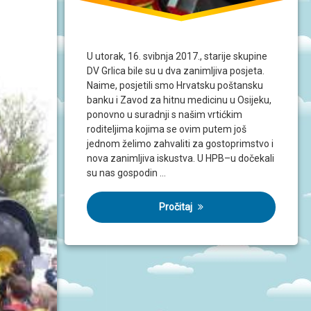
U utorak, 16. svibnja 2017., starije skupine
DV Grlica bile su u dva zanimljiva posjeta.
Naime, posjetili smo Hrvatsku poštansku
banku i Zavod za hitnu medicinu u Osijeku,
ponovno u suradnji s našim vrtićkim
roditeljima kojima se ovim putem još
jednom želimo zahvaliti za gostoprimstvo i
nova zanimljiva iskustva. U HPB–u dočekali
su nas gospodin …
Pročitaj