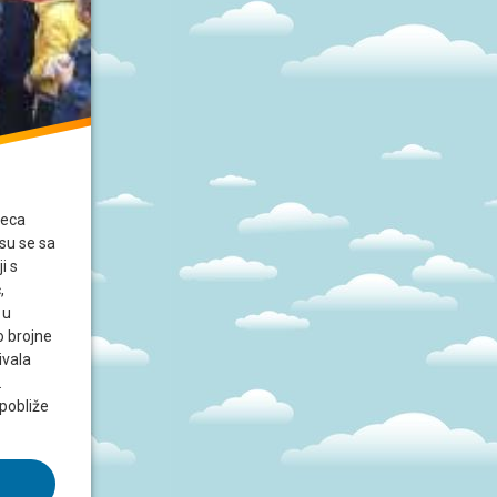
jeca
 su se sa
i s
,
 u
o brojne
ivala
.
 pobliže