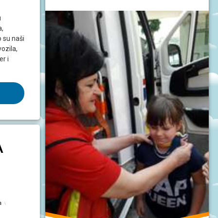
u
a,
o su naši
ozila,
er i
A
a