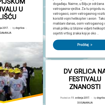
PIJSKOM
događaju. Naime, u Bilju je održana
IVALU U
vatrogasna vježba. Za tu prigodu s
vatrogasci, osim vatrogasnog vozil
LIŠĆU
koristili vojni helikopter i avion Tak
mališani danas, osim vatrogasnog v
imali priliku iz blizine vidjeti helikopt
ja 2017.
by
dvgrlica
osjetiti vrtlog zraka koji je oko …
egorije:
GAĐANJA
Pročitaj
DV GRLICA N
FESTIVALU
ZNANOSTI
Posted on
11. svibnja 2017.
by
dvgrlic
Kategorije:
DOGAĐANJA