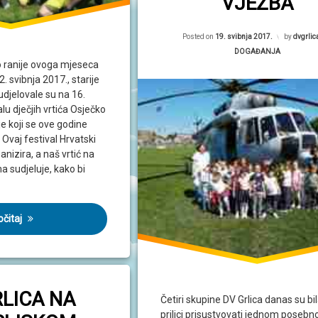
VJEŽBA
Posted on
19. svibnja 2017.
by
dvgrlic
Kategorije:
DOGAĐANJA
 ranije ovoga mjeseca
12. svibnja 2017., starije
udjelovale su na 16.
lu dječjih vrtića Osječko
e koji se ove godine
 Ovaj festival Hrvatski
anizira, a naš vrtić na
 sudjeluje, kako bi
očitaj
RLICA NA
Četiri skupine DV Grlica danas su bil
prilici prisustvovati jednom poseb