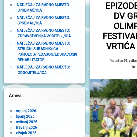
EPIZOD
t
NATJEČAJ ZA RADNO MJESTO:
SPREMAČ/ICA
DV G
r
NATJEČAJ ZA RADNO MJESTO:
SPREMAČ/ICA
OLIM
a
NATJEČAJ ZA RADNO MJESTO:
k
FESTIVA
ZDRAVSTVENI/A VODITELJ/ICA
a
NATJEČAJ ZA RADNO MJESTO:
VRTIĆA
STRUČNI SURADNIK/ICA-
PSIHOLOG/PEDAGOG/EDUKACIJSKI
REHABILITATOR
Posted on
29. svibn
NATJEČAJ ZA RADNO MJESTO:
Kat
DO
ODGOJITELJ/ICA
Arhiva
srpanj 2026
lipanj 2026
svibanj 2026
travanj 2026
ožujak 2026