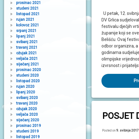
prosinac 2021
studeni 2021
U petak, 12. svibnj
listopad 2021
DV Grlica sudjelova
rujan 2021
kolovoz 2021
festivalu dječjih v
srpanj 2021
županije koji se ov
lipanj 2021
Belišću. Ovaj festiv
svibanj 2021
odbor organizira, a
travanj 2021
godinama sudjeluje, 
ožujak 2021
olimpijske vrijedno
veljača 2021
siječanj 2021
izvrsnost i prijatelj
prosinac 2020
studeni 2020
Pr
listopad 2020
rujan 2020
lipanj 2020
svibanj 2020
travanj 2020
ožujak 2020
POSJET 
veljača 2020
siječanj 2020
prosinac 2019
Posted on
9. svibnja 2017
studeni 2019
listopad 2019