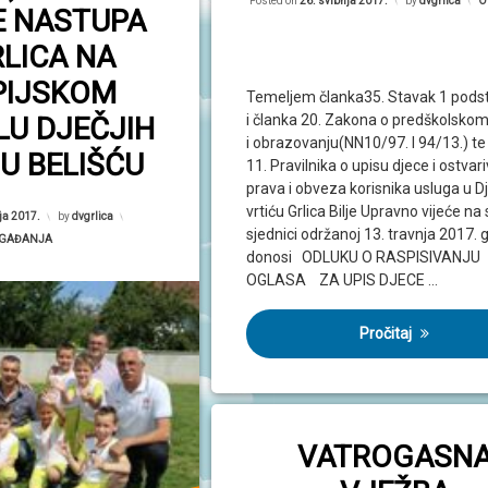
Posted on
26. svibnja 2017.
by
dvgrlica
Ka
O
E NASTUPA
RLICA NA
PIJSKOM
Temeljem članka35. Stavak 1 podst
LU DJEČJIH
i članka 20. Zakona o predškolsko
i obrazovanju(NN10/97. I 94/13.) te
 U BELIŠĆU
11. Pravilnika o upisu djece i ostvar
prava i obveza korisnika usluga u 
vrtiću Grlica Bilje Upravno vijeće na 
ja 2017.
by
dvgrlica
sjednici održanoj 13. travnja 2017. 
egorije:
GAĐANJA
donosi ODLUKU O RASPISIVANJU
OGLASA ZA UPIS DJECE …
Pročitaj
VATROGASN