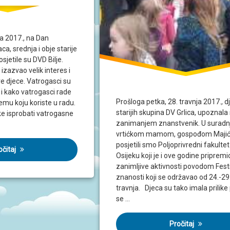
ja 2017., na Dan
a, srednja i obje starije
sjetile su DVD Bilje.
izazvao velik interes i
e djece. Vatrogasci su
e i kako vatrogasci rade
Prošloga petka, 28. travnja 2017., d
emu koju koriste u radu.
starijih skupina DV Grlica, upoznala
ike isprobati vatrogasne
zanimanjem znanstvenik. U suradnj
vrtićkom mamom, gospođom Majić
posjetili smo Poljoprivredni fakultet
očitaj
Osijeku koji je i ove godine pripremi
zanimljive aktivnosti povodom Fest
znanosti koji se održavao od 24.-29
travnja. Djeca su tako imala prilike
se …
Pročitaj