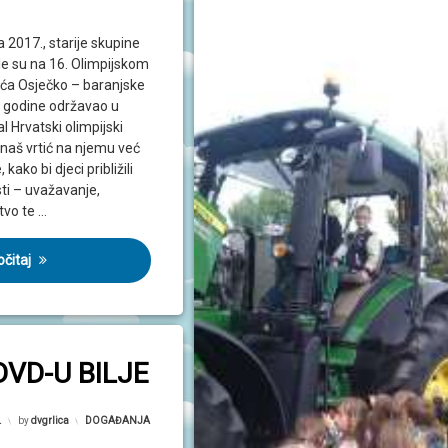
a 2017., starije skupine
le su na 16. Olimpijskom
rtića Osječko – baranjske
e godine održavao u
al Hrvatski olimpijski
 naš vrtić na njemu već
kako bi djeci približili
sti – uvažavanje,
stvo te …
očitaj
DVD-U BILJE
.
by
dvgrlica
Kategorije:
DOGAĐANJA