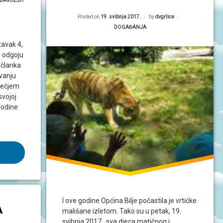
tegorije:
BAVIJESTI
Posted on
19. svibnja 2017.
by
dvgrlica
Kategorije:
DOGAĐANJA
avak 4,
m odgoju
 članka
ivanju
Dječjem
svojoj
godine
I ove godine Općina Bilje počastila je vrtićke
A
mališane izletom. Tako su u petak, 19.
svibnja 2017., sva djeca matičnog i