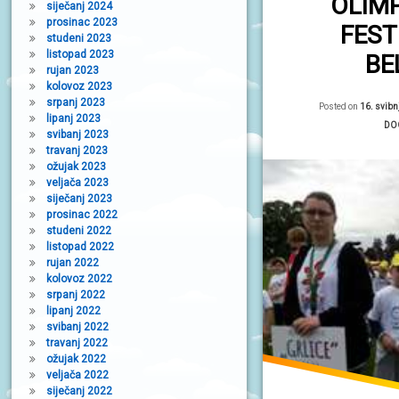
OLIM
siječanj 2024
prosinac 2023
FEST
studeni 2023
listopad 2023
BE
rujan 2023
kolovoz 2023
srpanj 2023
Posted on
16. svibn
lipanj 2023
Kat
DO
svibanj 2023
travanj 2023
ožujak 2023
veljača 2023
siječanj 2023
prosinac 2022
studeni 2022
listopad 2022
rujan 2022
kolovoz 2022
srpanj 2022
lipanj 2022
svibanj 2022
travanj 2022
ožujak 2022
veljača 2022
siječanj 2022