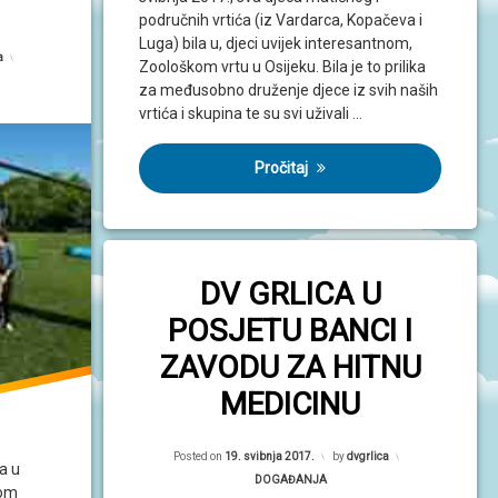
područnih vrtića (iz Vardarca, Kopačeva i
Luga) bila u, djeci uvijek interesantnom,
a
Zoološkom vrtu u Osijeku. Bila je to prilika
za međusobno druženje djece iz svih naših
vrtića i skupina te su svi uživali …
Pročitaj
DV GRLICA U
POSJETU BANCI I
ZAVODU ZA HITNU
MEDICINU
Posted on
19. svibnja 2017.
by
dvgrlica
a u
Kategorije:
DOGAĐANJA
nom