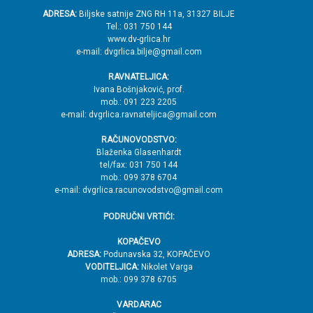
o
ADRESA:
Biljske satnije ZNG RH 11a, 31327 BILJE
Tel.: 031 750 144
ž
www.dv-grlica.hr
j
e-mail: dvgrlica.bilje@gmail.com
e
RAVNATELJICA:
→
Ivana Bošnjaković, prof.
mob.: 091 223 2205
V
e-mail: dvgrlica.ravnateljica@gmail.com
r
RAČUNOVODSTVO:
h
Blaženka Glasenhardt
tel/fax: 031 750 144
mob.: 099 378 6704
e-mail: dvgrlica.racunovodstvo@gmail.com
PODRUČNI VRTIĆI:
KOPAČEVO
ADRESA:
Podunavska 32, KOPAČEVO
VODITELJICA:
Nikolet Varga
mob.: 099 378 6705
VARDARAC