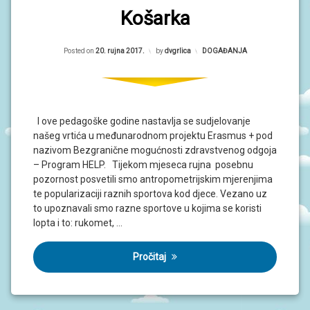
S
Košarka
I
V
Posted on
20. rujna 2017.
by
dvgrlica
Kategorije:
DOGAĐANJA
O
D
I
Č
Z
A
I ove pedagoške godine nastavlja se sudjelovanje
R
našeg vrtića u međunarodnom projektu Erasmus + pod
O
D
nazivom Bezgranične mogućnosti zdravstvenog odgoja
I
– Program HELP. Tijekom mjeseca rujna posebnu
T
pozornost posvetili smo antropometrijskim mjerenjima
E
L
te popularizaciji raznih sportova kod djece. Vezano uz
J
to upoznavali smo razne sportove u kojima se koristi
E
lopta i to: rukomet, …
P
Pročitaj
O
D
R
U
Č