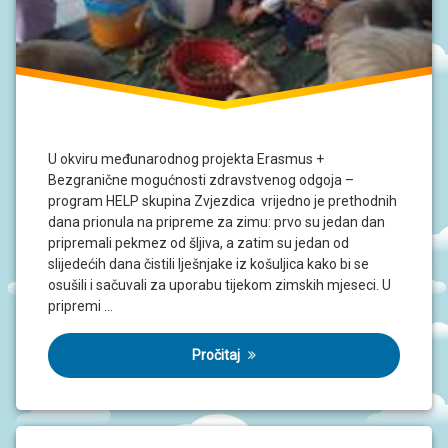
J
A
D
O
K
U
M
E
U okviru međunarodnog projekta Erasmus +
N
Bezgranične mogućnosti zdravstvenog odgoja –
T
I
program HELP skupina Zvjezdica vrijedno je prethodnih
dana prionula na pripreme za zimu: prvo su jedan dan
pripremali pekmez od šljiva, a zatim su jedan od
P
R
slijedećih dana čistili lješnjake iz košuljica kako bi se
O
osušili i sačuvali za uporabu tijekom zimskih mjeseci. U
J
pripremi …
E
K
T
Pročitaj
I
U
P
I