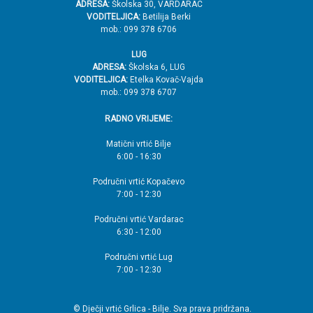
ADRESA:
Školska 30, VARDARAC
VODITELJICA:
Betilija Berki
mob.: 099 378 6706
LUG
ADRESA:
Školska 6, LUG
VODITELJICA:
Etelka Kovač-Vajda
mob.: 099 378 6707
RADNO VRIJEME:
Matični vrtić Bilje
6:00 - 16:30
Područni vrtić Kopačevo
7:00 - 12:30
Područni vrtić Vardarac
6:30 - 12:00
Područni vrtić Lug
7:00 - 12:30
© Dječji vrtić Grlica - Bilje. Sva prava pridržana.