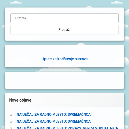
N
I
L
V
R
Pretraži:
i
T
I
j
Ć
I
e
v
a
Upute za korištenje sustava
b
o
č
n
a
Nove objave
t
NATJEČAJ ZA RADNO MJESTO: SPREMAČ/ICA
r
NATJEČAJ ZA RADNO MJESTO: SPREMAČ/ICA
a
NATJEČAJ ZA RADNO MJESTO: ZDRAVSTVENI/A VODITELJ/ICA