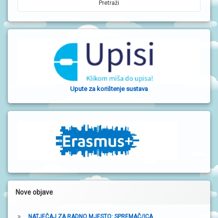
j
e
v
a
b
o
Upute za korištenje sustava
č
n
a
t
r
a
k
Nove objave
a
NATJEČAJ ZA RADNO MJESTO: SPREMAČ/ICA