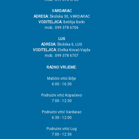
VARDARAC
ADRESA:
Školska 30, VARDARAC
VODITELJICA:
Betilija Berki
mob.: 099 378 6706
LUG
ADRESA:
Školska 6, LUG
VODITELJICA:
Etelka Kovač-Vajda
mob.: 099 378 6707
RADNO VRIJEME:
Matični vrtić Bilje
6:00 - 16:30
Područni vrtić Kopačevo
7:00 - 12:30
Područni vrtić Vardarac
6:30 - 12:00
Područni vrtić Lug
7:00 - 12:30