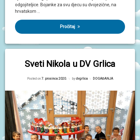
N
odgojiteljice. Bojanke za svu djecu su dvojezične, na
I
hrvatskom …
V
R
T
Pročitaj
I
Ć
I
Sveti Nikola u DV Grlica
Updated on
7. prosinca 2020.
Posted on
7. prosinca 2020.
by
dvgrlica
Kategorije:
DOGAĐANJA