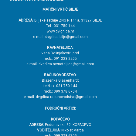
d
MATIČNI VRTIĆ BILJE
n
o
ADRESA:
Biljske satnije ZNG RH 11a, 31327 BILJE
Tel.: 031 750 144
ž
www.dv-grlica.hr
j
e-mail: dvgrlica.bilje@gmail.com
e
RAVNATELJICA:
→
Ivana Bošnjaković, prof.
mob.: 091 223 2205
V
e-mail: dvgrlica.ravnateljica@gmail.com
r
RAČUNOVODSTVO:
h
Blaženka Glasenhardt
tel/fax: 031 750 144
mob.: 099 378 6704
e-mail: dvgrlica.racunovodstvo@gmail.com
PODRUČNI VRTIĆI:
KOPAČEVO
ADRESA:
Podunavska 32, KOPAČEVO
VODITELJICA:
Nikolet Varga
mob.: 099 378 6705