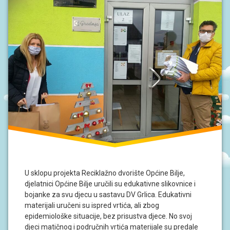
S
I
V
O
D
I
Č
Z
A
R
O
D
I
T
E
L
J
E
U sklopu projekta Reciklažno dvorište Općine Bilje,
djelatnici Općine Bilje uručili su edukativne slikovnice i
P
O
bojanke za svu djecu u sastavu DV Grlica. Edukativni
D
materijali uručeni su ispred vrtića, ali zbog
R
epidemiološke situacije, bez prisustva djece. No svoj
U
Č
djeci matičnog i područnih vrtića materijale su predale