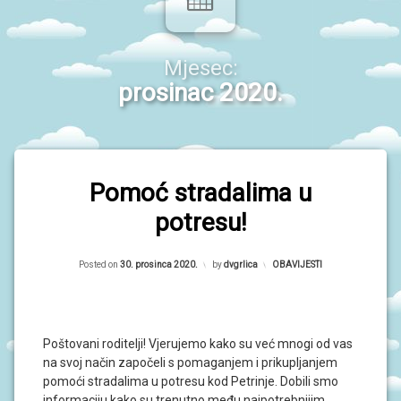
P
R
O
r
G
R
i
Mjesec:
A
M
m
prosinac 2020.
I
a
O
r
B
A
n
V
Pomoć stradalima u
i
I
J
potresu!
E
S
T
Updated on
30. prosinca 2020.
I
Posted on
30. prosinca 2020.
by
dvgrlica
Kategorije:
OBAVIJESTI
D
O
G
Poštovani roditelji! Vjerujemo kako su već mnogi od vas
A
na svoj način započeli s pomaganjem i prikupljanjem
Đ
A
pomoći stradalima u potresu kod Petrinje. Dobili smo
N
informaciju kako su trenutno među najpotrebnijim