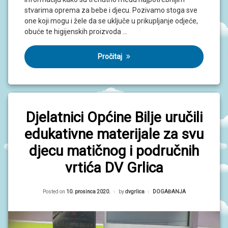
J
stvarima oprema za bebe i djecu. Pozivamo stoga sve
A
one koji mogu i žele da se uključe u prikupljanje odjeće,
obuće te higijenskih proizvoda …
D
O
K
Pročitaj
U
M
E
N
T
I
Djelatnici Općine Bilje uručili
P
edukativne materijale za svu
R
O
djecu matičnog i područnih
J
E
vrtića DV Grlica
K
T
I
Updated on
10. prosinca 2020.
Posted on
10. prosinca 2020.
by
dvgrlica
Kategorije:
DOGAĐANJA
U
P
I