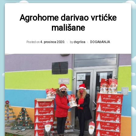
Agrohome darivao vrtićke
mališane
Updated on
4. prosinca 2020.
Posted on
4. prosinca 2020.
by
dvgrlica
Kategorije:
DOGAĐANJA