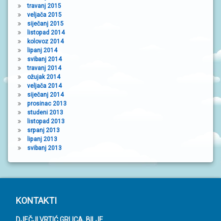
travanj 2015
veljača 2015
siječanj 2015
listopad 2014
kolovoz 2014
lipanj 2014
svibanj 2014
travanj 2014
ožujak 2014
veljača 2014
siječanj 2014
prosinac 2013
studeni 2013
listopad 2013
srpanj 2013
lipanj 2013
svibanj 2013
P
KONTAKTI
o
DJEČJI VRTIĆ GRLICA, BILJE