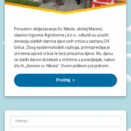
Povodom obilježavanja Sv. Nikole, obitelj Marinić,
vlasnici trgovine Agrohome j.d.o.o., odlučili su uručiti
donaciju slatkih darova djeci svih vrtića u sastavu DV
Grlica. Zbog epidemioloških razloga, primopredaja je
izvršena ispred vrtića te bez prisustva djece. No, djecu
će slatki darovi dočekati u vrtićima u ponedjeljak, nakon
što ih „donese sv. Nikola“. Ovom prilikom još jednom …
Pročitaj
L
Pretraži:
i