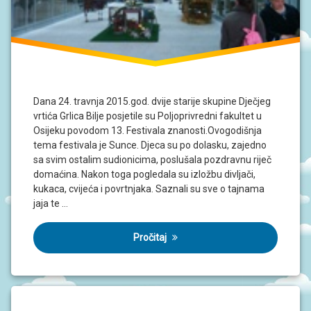
J
A
D
O
K
U
M
Dana 24. travnja 2015.god. dvije starije skupine Dječjeg
E
N
vrtića Grlica Bilje posjetile su Poljoprivredni fakultet u
T
Osijeku povodom 13. Festivala znanosti.Ovogodišnja
I
tema festivala je Sunce. Djeca su po dolasku, zajedno
sa svim ostalim sudionicima, poslušala pozdravnu riječ
P
domaćina. Nakon toga pogledala su izložbu divljači,
R
kukaca, cvijeća i povrtnjaka. Saznali su sve o tajnama
O
jaja te …
J
E
K
Pročitaj
T
I
U
P
I