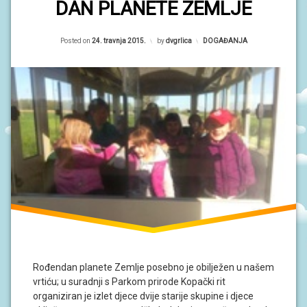
DAN PLANETE ZEMLJE
S
I
Posted on
24. travnja 2015.
by
dvgrlica
Kategorije:
DOGAĐANJA
V
O
D
I
Č
Z
A
R
O
D
I
T
E
L
J
E
P
O
D
Rođendan planete Zemlje posebno je obilježen u našem
R
vrtiću; u suradnji s Parkom prirode Kopački rit
U
organiziran je izlet djece dvije starije skupine i djece
Č