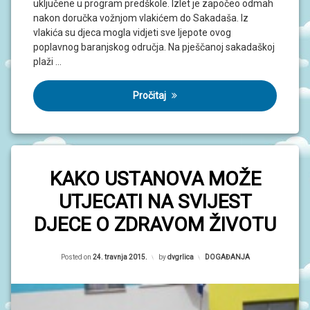
uključene u program predškole. Izlet je započeo odmah
N
I
nakon doručka vožnjom vlakićem do Sakadaša. Iz
V
vlakića su djeca mogla vidjeti sve ljepote ovog
R
poplavnog baranjskog odručja. Na pješčanoj sakadaškoj
T
I
plaži …
Ć
I
Pročitaj
KAKO USTANOVA MOŽE
UTJECATI NA SVIJEST
DJECE O ZDRAVOM ŽIVOTU
Posted on
24. travnja 2015.
by
dvgrlica
Kategorije:
DOGAĐANJA