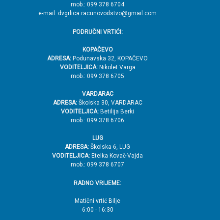
mob.: 099 378 6704
e-mail: dvgrlica.racunovodstvo@gmail.com
PODRUČNI VRTIĆI:
KOPAČEVO
ADRESA:
Podunavska 32, KOPAČEVO
VODITELJICA:
Nikolet Varga
mob.: 099 378 6705
VARDARAC
ADRESA:
Školska 30, VARDARAC
VODITELJICA:
Betilija Berki
mob.: 099 378 6706
LUG
ADRESA:
Školska 6, LUG
VODITELJICA:
Etelka Kovač-Vajda
mob.: 099 378 6707
RADNO VRIJEME:
Matični vrtić Bilje
6:00 - 16:30