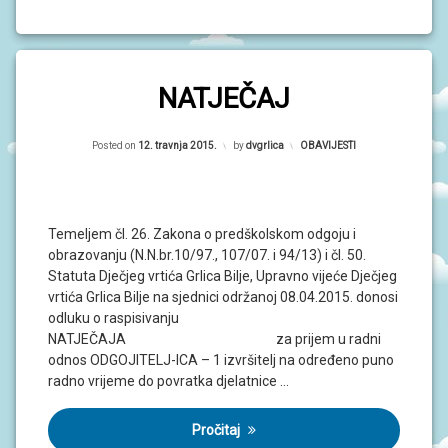
NATJEČAJ
Posted on
12. travnja 2015.
by
dvgrlica
Kategorije:
OBAVIJESTI
Temeljem čl. 26. Zakona o predškolskom odgoju i
obrazovanju (N.N.br.10/97., 107/07. i 94/13) i čl. 50.
Statuta Dječjeg vrtića Grlica Bilje, Upravno vijeće Dječjeg
vrtića Grlica Bilje na sjednici održanoj 08.04.2015. donosi
odluku o raspisivanju
NATJEČAJA za prijem u radni
odnos ODGOJITELJ-ICA – 1 izvršitelj na određeno puno
radno vrijeme do povratka djelatnice …
Pročitaj