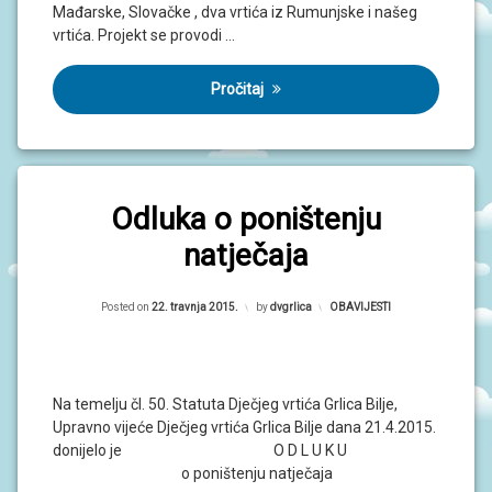
Mađarske, Slovačke , dva vrtića iz Rumunjske i našeg
vrtića. Projekt se provodi …
Pročitaj
Odluka o poništenju
natječaja
Posted on
22. travnja 2015.
by
dvgrlica
Kategorije:
OBAVIJESTI
Na temelju čl. 50. Statuta Dječjeg vrtića Grlica Bilje,
Upravno vijeće Dječjeg vrtića Grlica Bilje dana 21.4.2015.
donijelo je O D L U K U
o poništenju natječaja