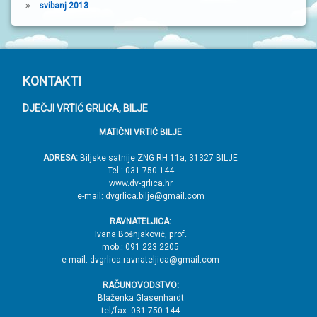
svibanj 2013
P
KONTAKTI
o
DJEČJI VRTIĆ GRLICA, BILJE
d
MATIČNI VRTIĆ BILJE
n
o
ADRESA:
Biljske satnije ZNG RH 11a, 31327 BILJE
Tel.: 031 750 144
ž
www.dv-grlica.hr
j
e-mail: dvgrlica.bilje@gmail.com
e
RAVNATELJICA:
→
Ivana Bošnjaković, prof.
mob.: 091 223 2205
V
e-mail: dvgrlica.ravnateljica@gmail.com
r
RAČUNOVODSTVO:
h
Blaženka Glasenhardt
tel/fax: 031 750 144