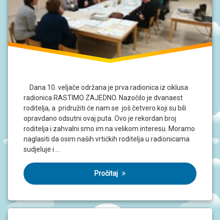
J
A
D
O
K
U
M
E
N
Dana 10. veljače održana je prva radionica iz ciklusa
T
I
radionica RASTIMO ZAJEDNO. Nazočilo je dvanaest
roditelja, a pridružiti će nam se još četvero koji su bili
opravdano odsutni ovaj puta. Ovo je rekordan broj
P
roditelja i zahvalni smo im na velikom interesu. Moramo
R
O
naglasiti da osim naših vrtićkih roditelja u radionicama
J
sudjeluje i …
E
K
T
Pročitaj
I
U
P
I