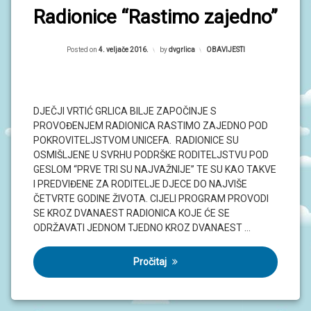
S
Radionice “Rastimo zajedno”
I
V
Posted on
4. veljače 2016.
by
dvgrlica
Kategorije:
OBAVIJESTI
O
D
I
Č
Z
DJEČJI VRTIĆ GRLICA BILJE ZAPOČINJE S
A
PROVOĐENJEM RADIONICA RASTIMO ZAJEDNO POD
R
O
POKROVITELJSTVOM UNICEFA. RADIONICE SU
D
OSMIŠLJENE U SVRHU PODRŠKE RODITELJSTVU POD
I
GESLOM “PRVE TRI SU NAJVAŽNIJE” TE SU KAO TAKVE
T
E
I PREDVIĐENE ZA RODITELJE DJECE DO NAJVIŠE
L
ČETVRTE GODINE ŽIVOTA. CIJELI PROGRAM PROVODI
J
SE KROZ DVANAEST RADIONICA KOJE ĆE SE
E
ODRŽAVATI JEDNOM TJEDNO KROZ DVANAEST …
P
O
Pročitaj
D
R
U
Č