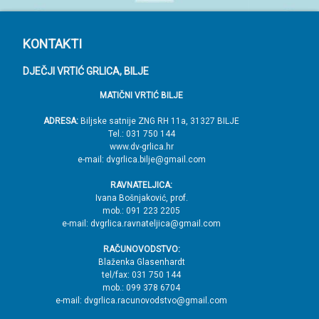
P
KONTAKTI
o
DJEČJI VRTIĆ GRLICA, BILJE
d
MATIČNI VRTIĆ BILJE
n
o
ADRESA:
Biljske satnije ZNG RH 11a, 31327 BILJE
Tel.: 031 750 144
ž
www.dv-grlica.hr
j
e-mail: dvgrlica.bilje@gmail.com
e
RAVNATELJICA:
→
Ivana Bošnjaković, prof.
mob.: 091 223 2205
V
e-mail: dvgrlica.ravnateljica@gmail.com
r
RAČUNOVODSTVO:
h
Blaženka Glasenhardt
tel/fax: 031 750 144
mob.: 099 378 6704
e-mail: dvgrlica.racunovodstvo@gmail.com