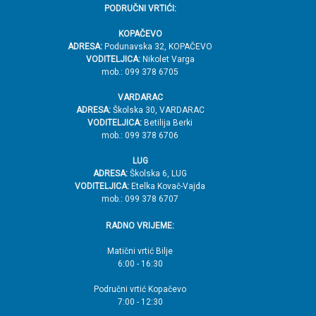
PODRUČNI VRTIĆI:
KOPAČEVO
ADRESA:
Podunavska 32, KOPAČEVO
VODITELJICA:
Nikolet Varga
mob.: 099 378 6705
VARDARAC
ADRESA:
Školska 30, VARDARAC
VODITELJICA:
Betilija Berki
mob.: 099 378 6706
LUG
ADRESA:
Školska 6, LUG
VODITELJICA:
Etelka Kovač-Vajda
mob.: 099 378 6707
RADNO VRIJEME:
Matični vrtić Bilje
6:00 - 16:30
Područni vrtić Kopačevo
7:00 - 12:30