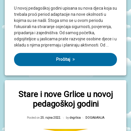
N
I
U novoj pedagoškoj godini upisana su nova djeca koja su
V
trebala proći period adaptacije na nove okolnosti u
R
kojima su se našli. Stoga smo se u ovom periodu
T
I
fokusirali na stvaranje osjećaja sigurnosti, povjerenja,
Ć
pripadanja i zajedništva. Od samog početka,
I
odgojiteljice u jaslicama prate razvojne osobine djece i u
skladu s njima pripremaju i planiraju aktivnosti. Od …
Pročitaj
Stare i nove Grlice u novoj
pedagoškoj godini
Updated on
25. rujna 2022.
Posted on
25. rujna 2022.
by
dvgrlica
Kategorije:
DOGAĐANJA