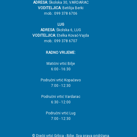
ADRESA:
Školska 30, VARDARAC
VODITELJICA:
Betilija Berki
mob.: 099 378 6706
LUG
ADRESA:
Školska 6, LUG
VODITELJICA:
Etelka Kovač-Vajda
mob.: 099 378 6707
RADNO VRIJEME:
Matični vrtić Bilje
6:00 - 16:30
Područni vrtić Kopačevo
7:00 - 12:30
Područni vrtić Vardarac
6:30 - 12:00
Područni vrtić Lug
7:00 - 12:30
© Dječji vrtić Grlica - Bilje. Sva prava pridržana.