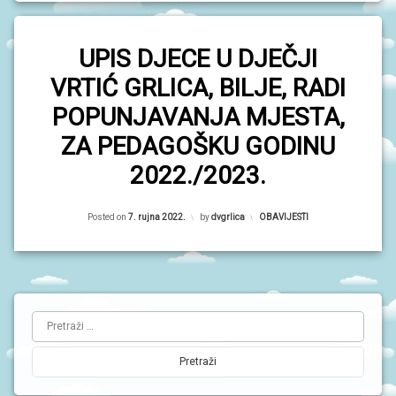
UPIS DJECE U DJEČJI
VRTIĆ GRLICA, BILJE, RADI
POPUNJAVANJA MJESTA,
ZA PEDAGOŠKU GODINU
2022./2023.
Updated on
7. rujna 2022.
Posted on
7. rujna 2022.
by
dvgrlica
Kategorije:
OBAVIJESTI
L
Pretraži:
i
j
e