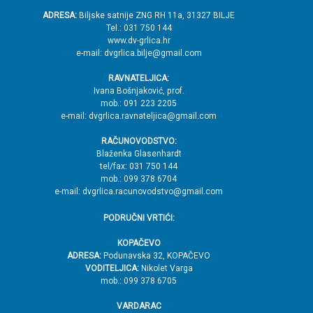
o
ADRESA:
Biljske satnije ZNG RH 11a, 31327 BILJE
Tel.: 031 750 144
ž
www.dv-grlica.hr
j
e-mail: dvgrlica.bilje@gmail.com
e
RAVNATELJICA:
→
Ivana Bošnjaković, prof.
mob.: 091 223 2205
V
e-mail: dvgrlica.ravnateljica@gmail.com
r
RAČUNOVODSTVO:
h
Blaženka Glasenhardt
tel/fax: 031 750 144
mob.: 099 378 6704
e-mail: dvgrlica.racunovodstvo@gmail.com
PODRUČNI VRTIĆI:
KOPAČEVO
ADRESA:
Podunavska 32, KOPAČEVO
VODITELJICA:
Nikolet Varga
mob.: 099 378 6705
VARDARAC