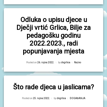
J
A
D
Odluka o upisu djece u
O
K
Dječji vrtić Grlica, Bilje za
U
M
pedagošku godinu
E
N
2022.2023., radi
T
I
popunjavanja mjesta
P
Updated on
27. rujna 2022.
R
Posted on
26. rujna 2022.
by
dvgrlica
Kategorije:
Razno
O
J
E
K
T
Što rade djeca u jaslicama?
I
Updated on
25. rujna 2022.
U
Posted on
25. rujna 2022.
by
dvgrlica
Kategorije:
DOGAĐANJA
P
I