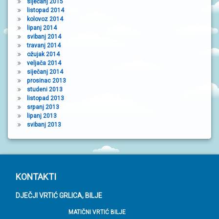
siječanj 2015
listopad 2014
kolovoz 2014
lipanj 2014
svibanj 2014
travanj 2014
ožujak 2014
veljača 2014
siječanj 2014
prosinac 2013
studeni 2013
listopad 2013
srpanj 2013
lipanj 2013
svibanj 2013
P
KONTAKTI
o
DJEČJI VRTIĆ GRLICA, BILJE
d
MATIČNI VRTIĆ BILJE
n