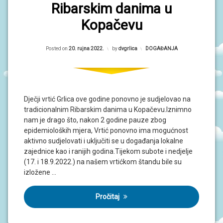
Ribarskim danima u
Kopačevu
Updated on
20. rujna 2022.
Posted on
20. rujna 2022.
by
dvgrlica
Kategorije:
DOGAĐANJA
Dječji vrtić Grlica ove godine ponovno je sudjelovao na
tradicionalnim Ribarskim danima u Kopačevu.Iznimno
nam je drago što, nakon 2 godine pauze zbog
epidemioloških mjera, Vrtić ponovno ima mogućnost
aktivno sudjelovati i uključiti se u događanja lokalne
zajednice kao i ranijih godina.Tijekom subote i nedjelje
(17. i 18.9.2022.) na našem vrtićkom štandu bile su
izložene …
Pročitaj