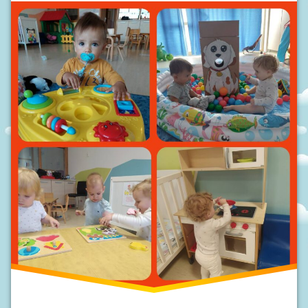
S
I
V
O
D
I
Č
Z
A
R
O
D
I
T
E
L
J
E
P
O
D
R
U
Č