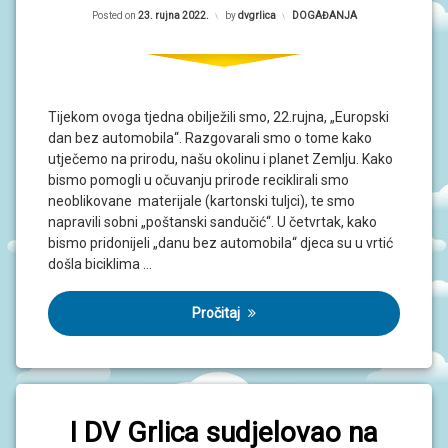
Updated on
23. rujna 2022.
Posted on
23. rujna 2022.
by
dvgrlica
Kategorije:
DOGAĐANJA
Tijekom ovoga tjedna obilježili smo, 22.rujna, „Europski
dan bez automobila“. Razgovarali smo o tome kako
utječemo na prirodu, našu okolinu i planet Zemlju. Kako
bismo pomogli u očuvanju prirode reciklirali smo
neoblikovane materijale (kartonski tuljci), te smo
napravili sobni „poštanski sandučić“. U četvrtak, kako
bismo pridonijeli „danu bez automobila“ djeca su u vrtić
došla biciklima …
Pročitaj
I DV Grlica sudjelovao na