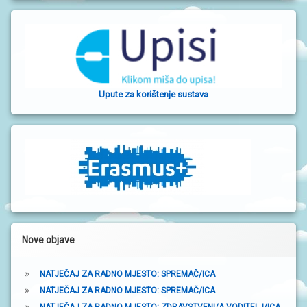
v
a
b
o
Upute za korištenje sustava
č
n
a
t
r
a
k
Nove objave
a
NATJEČAJ ZA RADNO MJESTO: SPREMAČ/ICA
NATJEČAJ ZA RADNO MJESTO: SPREMAČ/ICA
NATJEČAJ ZA RADNO MJESTO: ZDRAVSTVENI/A VODITELJ/ICA