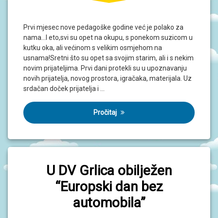
Prvi mjesec nove pedagoške godine već je polako za
nama…I eto,svi su opet na okupu, s ponekom suzicom u
kutku oka, ali većinom s velikim osmjehom na
usnama!Sretni što su opet sa svojim starim, ali i s nekim
novim prijateljima. Prvi dani protekli su u upoznavanju
novih prijatelja, novog prostora, igračaka, materijala. Uz
srdačan doček prijatelja i …
Pročitaj
U DV Grlica obilježen
“Europski dan bez
automobila”