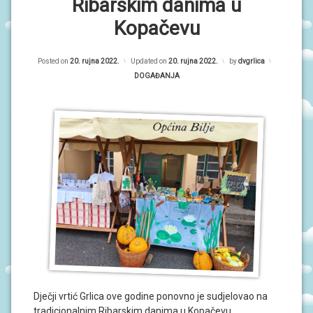
P
Ribarskim danima u
R
O
r
Kopačevu
G
R
i
A
M
Posted on
20. rujna 2022.
Updated on
20. rujna 2022.
by
dvgrlica
m
I
Kategorije:
DOGAĐANJA
a
O
r
B
A
n
V
i
I
J
E
S
T
I
D
O
G
A
Đ
A
Dječji vrtić Grlica ove godine ponovno je sudjelovao na
N
tradicionalnim Ribarskim danima u Kopačevu.