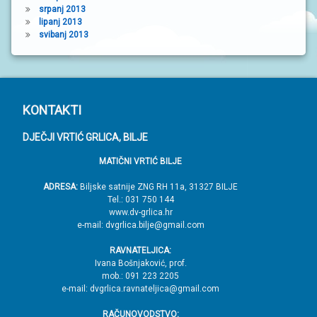
srpanj 2013
lipanj 2013
svibanj 2013
P
KONTAKTI
o
DJEČJI VRTIĆ GRLICA, BILJE
d
MATIČNI VRTIĆ BILJE
n
o
ADRESA:
Biljske satnije ZNG RH 11a, 31327 BILJE
Tel.: 031 750 144
ž
www.dv-grlica.hr
j
e-mail: dvgrlica.bilje@gmail.com
e
RAVNATELJICA:
→
Ivana Bošnjaković, prof.
mob.: 091 223 2205
V
e-mail: dvgrlica.ravnateljica@gmail.com
r
RAČUNOVODSTVO: