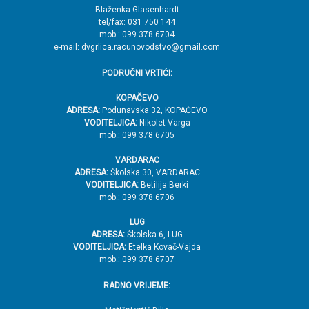
h
Blaženka Glasenhardt
tel/fax: 031 750 144
mob.: 099 378 6704
e-mail: dvgrlica.racunovodstvo@gmail.com
PODRUČNI VRTIĆI:
KOPAČEVO
ADRESA:
Podunavska 32, KOPAČEVO
VODITELJICA:
Nikolet Varga
mob.: 099 378 6705
VARDARAC
ADRESA:
Školska 30, VARDARAC
VODITELJICA:
Betilija Berki
mob.: 099 378 6706
LUG
ADRESA:
Školska 6, LUG
VODITELJICA:
Etelka Kovač-Vajda
mob.: 099 378 6707
RADNO VRIJEME: