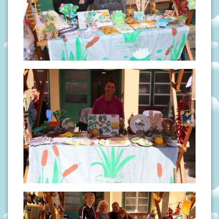
N
I
V
R
T
I
Ć
I