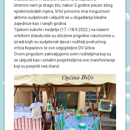
J
Iznimno nam je drago što, nakon 2 godine pauze zbog
A
epidemioloških mjera, Vrtić ponovno ima mogućnost
aktivno sudjelovati i uključiti se u događanja lokalne
D
zajednice kao i ranijih godina.
O
Tijekom subote i nedjelje (17. i 18.9.2022.) na našem
K
U
vrtićkom štandu bile su izložene prigodne rukotvorine u
M
izradi kojih su sudjelovali djeca i roditelji područnog
E
vrtića Kopačevo te sve odgojiteljice DV Grlica.
N
T
Ovom prigodom zahvaljujemo svim roditeljima koji su
I
se uključili kao i ostalim posjetiteljima ove manifestacije
koji su posjetili naš štand.
P
R
O
J
E
K
T
I
U
P
I