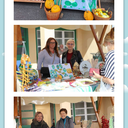
S
I
V
O
D
I
Č
Z
A
R
O
D
I
T
E
L
J
E
P
O
D
R
U
Č