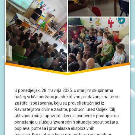
S
I
V
O
D
I
Č
Z
A
R
O
D
I
T
E
L
J
U ponedjeljak, 28. travnja 2025. u starijim skupinama
E
našeg vrtića održano je edukativno predavanje na temu
zaštite i spašavanja, koju su proveli stručnjaci iz
P
Ravnateljstva civilne zaštite, područni ured Osijek. Cilj
O
aktivnosti bio je upoznati djecu s osnovnim postupcima
D
ponašanja u slučaju izvanrednih situacija poput požara,
R
U
poplava, potresa i pronalaska eksplozivnih
Č
naprava. Kroz interaktivnu prezentaciju prilagođenu …