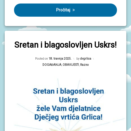
Pročitaj
Sretan i blagoslovljen Uskrs!
Updated on
18. travnja 2025.
Posted on
18. travnja 2025.
by
dvgrlica
Kategorije:
DOGAĐANJA
,
OBAVIJESTI
,
Razno