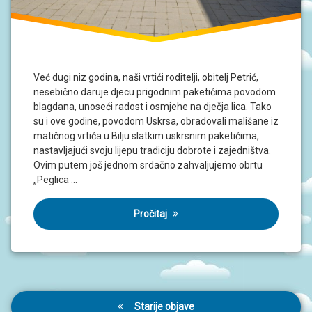
Već dugi niz godina, naši vrtići roditelji, obitelj Petrić,
nesebično daruje djecu prigodnim paketićima povodom
blagdana, unoseći radost i osmjehe na dječja lica. Tako
su i ove godine, povodom Uskrsa, obradovali mališane iz
matičnog vrtića u Bilju slatkim uskrsnim paketićima,
nastavljajući svoju lijepu tradiciju dobrote i zajedništva.
Ovim putem još jednom srdačno zahvaljujemo obrtu
„Peglica …
Pročitaj
Navigacija
Starije objave