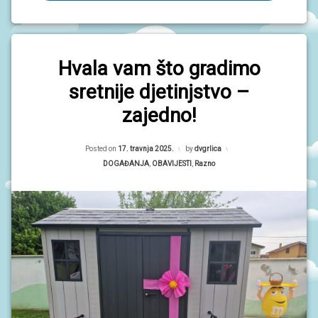
Hvala vam što gradimo
sretnije djetinjstvo –
zajedno!
Updated on
17. travnja 2025.
Posted on
17. travnja 2025.
by
dvgrlica
Kategorije:
DOGAĐANJA
,
OBAVIJESTI
,
Razno