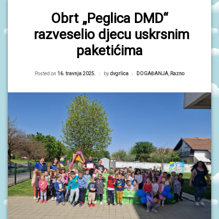
Obrt „Peglica DMD“
razveselio djecu uskrsnim
paketićima
Updated on
16. travnja 2025.
Posted on
16. travnja 2025.
by
dvgrlica
Kategorije:
DOGAĐANJA
,
Razno