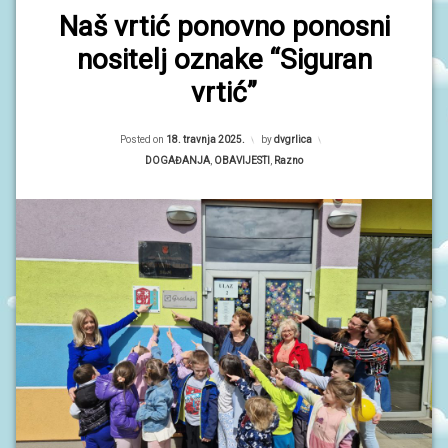
Naš vrtić ponovno ponosni
nositelj oznake “Siguran
vrtić”
Updated on
18. travnja 2025.
Posted on
18. travnja 2025.
by
dvgrlica
Kategorije:
DOGAĐANJA
,
OBAVIJESTI
,
Razno