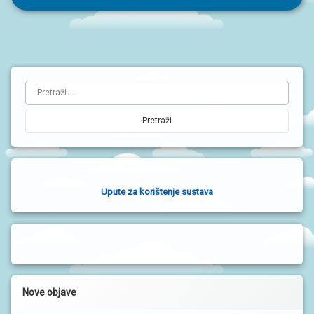
objava
L
Pretraži:
i
j
e
v
a
Upute za korištenje sustava
b
o
č
n
a
Nove objave