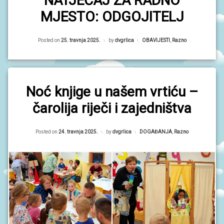
NATJEČAJ ZA RADNO
MJESTO: ODGOJITELJ
Updated on
25. travnja 2025.
Posted on
25. travnja 2025.
by
dvgrlica
Kategorije:
OBAVIJESTI
,
Razno
Noć knjige u našem vrtiću –
čarolija riječi i zajedništva
Updated on
25. travnja 2025.
Posted on
24. travnja 2025.
by
dvgrlica
Kategorije:
DOGAĐANJA
,
Razno