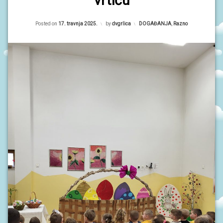
vrtiću
Updated on
17. travnja 2025.
Posted on
17. travnja 2025.
by
dvgrlica
Kategorije:
DOGAĐANJA
,
Razno