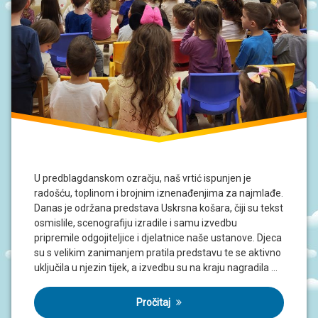
U predblagdanskom ozračju, naš vrtić ispunjen je
radošću, toplinom i brojnim iznenađenjima za najmlađe.
Danas je održana predstava Uskrsna košara, čiji su tekst
osmislile, scenografiju izradile i samu izvedbu
pripremile odgojiteljice i djelatnice naše ustanove. Djeca
su s velikim zanimanjem pratila predstavu te se aktivno
uključila u njezin tijek, a izvedbu su na kraju nagradila …
Pročitaj