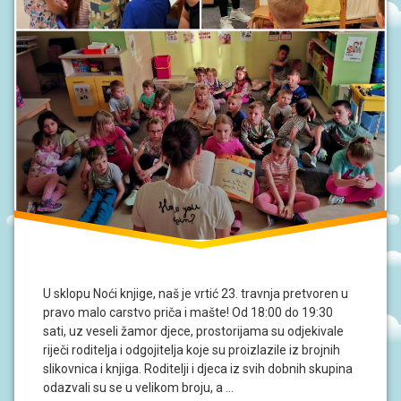
U sklopu Noći knjige, naš je vrtić 23. travnja pretvoren u
pravo malo carstvo priča i mašte! Od 18:00 do 19:30
sati, uz veseli žamor djece, prostorijama su odjekivale
riječi roditelja i odgojitelja koje su proizlazile iz brojnih
slikovnica i knjiga. Roditelji i djeca iz svih dobnih skupina
odazvali su se u velikom broju, a …