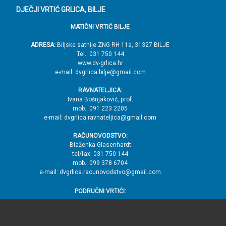
o
DJEČJI VRTIĆ GRLICA, BILJE
d
MATIČNI VRTIĆ BILJE
n
o
ADRESA:
Biljske satnije ZNG RH 11a, 31327 BILJE
Tel.: 031 750 144
ž
www.dv-grlica.hr
j
e-mail: dvgrlica.bilje@gmail.com
e
RAVNATELJICA:
→
Ivana Bošnjaković, prof.
mob.: 091 223 2205
V
e-mail: dvgrlica.ravnateljica@gmail.com
r
RAČUNOVODSTVO:
h
Blaženka Glasenhardt
tel/fax: 031 750 144
mob.: 099 378 6704
e-mail: dvgrlica.racunovodstvo@gmail.com
PODRUČNI VRTIĆI:
KOPAČEVO
ADRESA:
Podunavska 32, KOPAČEVO