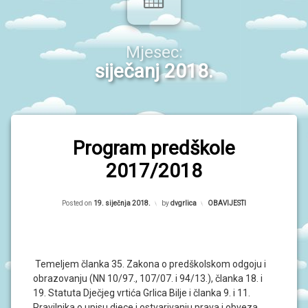
P
R
O
r
G
R
i
Mjesec:
A
M
m
siječanj 2018.
I
a
O
r
B
A
n
V
Program predškole
i
I
J
2017/2018
E
S
T
I
Posted on
19. siječnja 2018.
by
dvgrlica
Kategorije:
OBAVIJESTI
D
O
G
Temeljem članka 35. Zakona o predškolskom odgoju i
A
obrazovanju (NN 10/97., 107/07. i 94/13.), članka 18. i
Đ
A
19. Statuta Dječjeg vrtića Grlica Bilje i članka 9. i 11.
N
Pravilnika o upisu djece i ostvarivanju prava i obveza