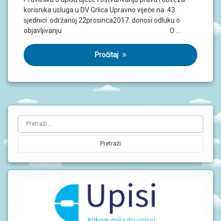
J
korisnika usluga u DV Grlica Upravno vijeće na 43.
A
sjednici održanoj 22prosinca2017. donosi odluku o
objavljivanju O …
D
O
K
Pročitaj
U
M
E
N
T
I
L
Pretraži:
P
i
R
O
j
J
E
e
K
T
v
I
a
U
b
P
I
o