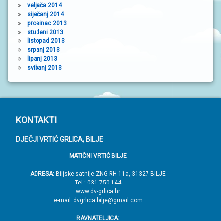
veljača 2014
siječanj 2014
prosinac 2013
studeni 2013
listopad 2013
srpanj 2013
lipanj 2013
svibanj 2013
P
KONTAKTI
o
DJEČJI VRTIĆ GRLICA, BILJE
d
MATIČNI VRTIĆ BILJE
n
o
ADRESA:
Biljske satnije ZNG RH 11a, 31327 BILJE
Tel.: 031 750 144
ž
www.dv-grlica.hr
j
e-mail: dvgrlica.bilje@gmail.com
e
RAVNATELJICA: