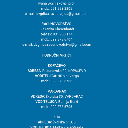
→
Ivana Bošnjaković, prof.
mob.: 091 223 2205
V
e-mail: dvgrlica.ravnateljica@gmail.com
r
RAČUNOVODSTVO:
h
Blaženka Glasenhardt
tel/fax: 031 750 144
mob.: 099 378 6704
e-mail: dvgrlica.racunovodstvo@gmail.com
PODRUČNI VRTIĆI:
KOPAČEVO
ADRESA:
Podunavska 32, KOPAČEVO
VODITELJICA:
Nikolet Varga
mob.: 099 378 6705
VARDARAC
ADRESA:
Školska 30, VARDARAC
VODITELJICA:
Betilija Berki
mob.: 099 378 6706
LUG
ADRESA:
Školska 6, LUG
VODITELJICA:
Etelka Kovač-Vajda