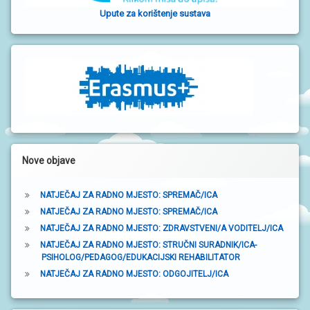
S
Upute za korištenje sustava
I
č
n
V
O
a
D
t
I
Č
r
Z
A
a
R
O
k
D
I
Nove objave
a
T
E
L
NATJEČAJ ZA RADNO MJESTO: SPREMAČ/ICA
J
NATJEČAJ ZA RADNO MJESTO: SPREMAČ/ICA
E
NATJEČAJ ZA RADNO MJESTO: ZDRAVSTVENI/A VODITELJ/ICA
NATJEČAJ ZA RADNO MJESTO: STRUČNI SURADNIK/ICA-
P
PSIHOLOG/PEDAGOG/EDUKACIJSKI REHABILITATOR
O
D
NATJEČAJ ZA RADNO MJESTO: ODGOJITELJ/ICA
R
U
Č