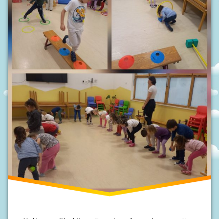
S
I
V
O
D
I
Č
Z
A
R
O
D
I
T
E
L
J
E
P
O
D
R
U
Č