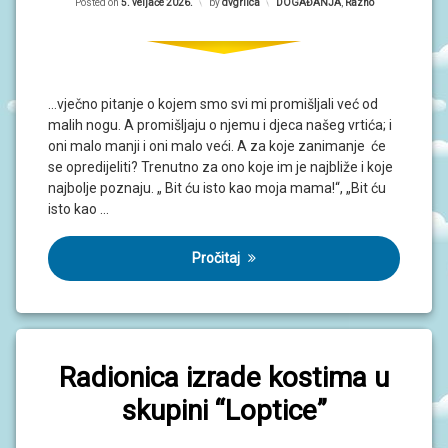
Posted on
5. veljače 2026.
by
dvgrlica
Kategorije:
DOGAĐANJA
,
Razno
…vječno pitanje o kojem smo svi mi promišljali već od
malih nogu. A promišljaju o njemu i djeca našeg vrtića; i
oni malo manji i oni malo veći. A za koje zanimanje će
se opredijeliti? Trenutno za ono koje im je najbliže i koje
najbolje poznaju. „ Bit ću isto kao moja mama!“, „Bit ću
isto kao …
Pročitaj
Radionica izrade kostima u
skupini “Loptice”