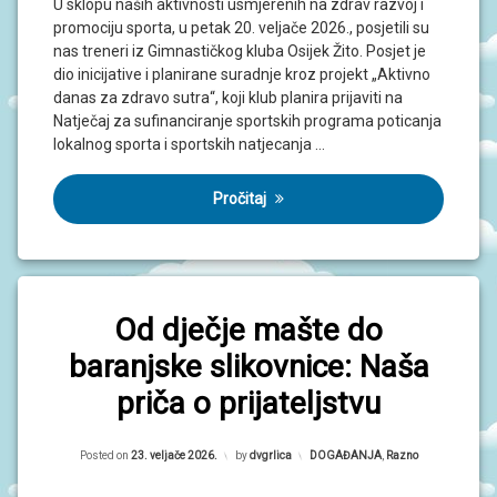
U sklopu naših aktivnosti usmjerenih na zdrav razvoj i
N
I
promociju sporta, u petak 20. veljače 2026., posjetili su
V
nas treneri iz Gimnastičkog kluba Osijek Žito. Posjet je
R
dio inicijative i planirane suradnje kroz projekt „Aktivno
T
I
danas za zdravo sutra“, koji klub planira prijaviti na
Ć
Natječaj za sufinanciranje sportskih programa poticanja
I
lokalnog sporta i sportskih natjecanja …
Pročitaj
Od dječje mašte do
baranjske slikovnice: Naša
priča o prijateljstvu
Updated on
23. veljače 2026.
Posted on
23. veljače 2026.
by
dvgrlica
Kategorije:
DOGAĐANJA
,
Razno