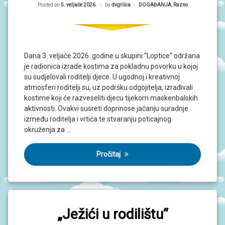
Updated on
5. veljače 2026.
Posted on
5. veljače 2026.
by
dvgrlica
Kategorije:
DOGAĐANJA
,
Razno
Dana 3. veljače 2026. godine u skupini “Loptice” održana
je radionica izrade kostima za pokladnu povorku u kojoj
su sudjelovali roditelji djece. U ugodnoj i kreativnoj
atmosferi roditelji su, uz podršku odgojitelja, izrađivali
kostime koji će razveseliti djecu tijekom maskenbalskih
aktivnosti. Ovakvi susreti doprinose jačanju suradnje
između roditelja i vrtića te stvaranju poticajnog
okruženja za …
Pročitaj
„Ježići u rodilištu“