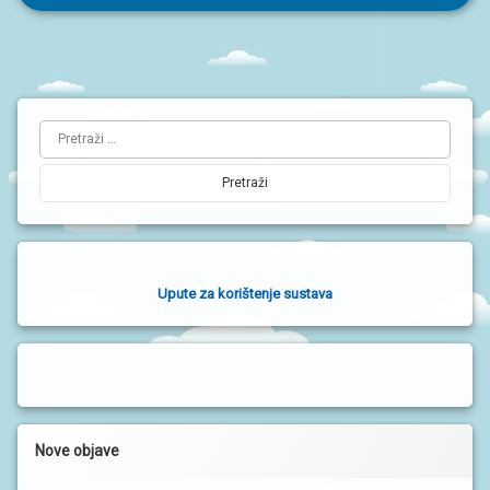
objava
L
Pretraži:
i
j
e
v
a
Upute za korištenje sustava
b
o
č
n
a
Nove objave
t