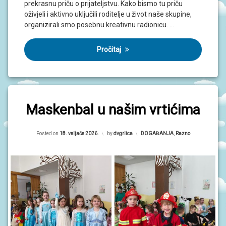
prekrasnu priču o prijateljstvu. Kako bismo tu priču
oživjeli i aktivno uključili roditelje u život naše skupine,
organizirali smo posebnu kreativnu radionicu. …
Pročitaj
Maskenbal u našim vrtićima
Updated on
18. veljače 2026.
Posted on
18. veljače 2026.
by
dvgrlica
Kategorije:
DOGAĐANJA
,
Razno