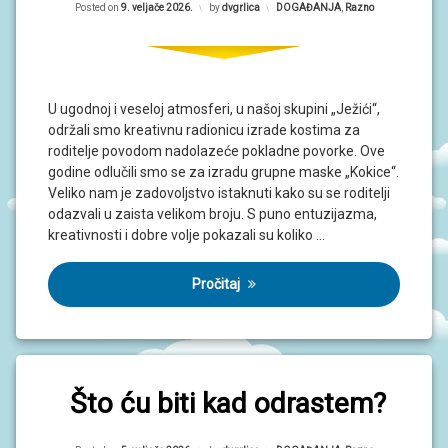
Posted on
9. veljače 2026.
by
dvgrlica
Kategorije:
DOGAĐANJA
,
Razno
U ugodnoj i veseloj atmosferi, u našoj skupini „Ježići“,
održali smo kreativnu radionicu izrade kostima za
roditelje povodom nadolazeće pokladne povorke. Ove
godine odlučili smo se za izradu grupne maske „Kokice“.
Veliko nam je zadovoljstvo istaknuti kako su se roditelji
odazvali u zaista velikom broju. S puno entuzijazma,
kreativnosti i dobre volje pokazali su koliko …
Pročitaj
Što ću biti kad odrastem?
Updated on
5. veljače 2026.