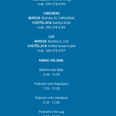
mob.: 099 378 6705
VARDARAC
ADRESA:
Školska 30, VARDARAC
VODITELJICA:
Betilija Berki
mob.: 099 378 6706
LUG
ADRESA:
Školska 6, LUG
VODITELJICA:
Etelka Kovač-Vajda
mob.: 099 378 6707
RADNO VRIJEME:
Matični vrtić Bilje
6:00 - 16:30
Područni vrtić Kopačevo
7:00 - 12:30
Područni vrtić Vardarac
6:30 - 12:00
Područni vrtić Lug