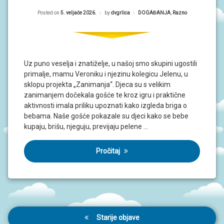
Updated on
5. veljače 2026.
Posted on
5. veljače 2026.
by
dvgrlica
Kategorije:
DOGAĐANJA
,
Razno
Uz puno veselja i znatiželje, u našoj smo skupini ugostili
primalje, mamu Veroniku i njezinu kolegicu Jelenu, u
sklopu projekta „Zanimanja“. Djeca su s velikim
zanimanjem dočekala gošće te kroz igru i praktične
aktivnosti imala priliku upoznati kako izgleda briga o
bebama. Naše gošće pokazale su djeci kako se bebe
kupaju, brišu, njeguju, previjaju pelene …
Pročitaj
Navigacija
Starije objave