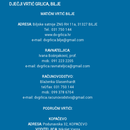
o
DJEČJI VRTIĆ GRLICA, BILJE
d
MATIČNI VRTIĆ BILJE
n
o
ADRESA:
Biljske satnije ZNG RH 11a, 31327 BILJE
Tel.: 031 750 144
ž
www.dv-grlica.hr
j
e-mail: dvgrlica.bilje@gmail.com
e
RAVNATELJICA:
→
Ivana Bošnjaković, prof.
mob.: 091 223 2205
V
e-mail: dvgrlica.ravnateljica@gmail.com
r
RAČUNOVODSTVO:
h
Blaženka Glasenhardt
tel/fax: 031 750 144
mob.: 099 378 6704
e-mail: dvgrlica.racunovodstvo@gmail.com
PODRUČNI VRTIĆI:
KOPAČEVO
ADRESA:
Podunavska 32, KOPAČEVO
VODITELJICA:
Nikolet Varga