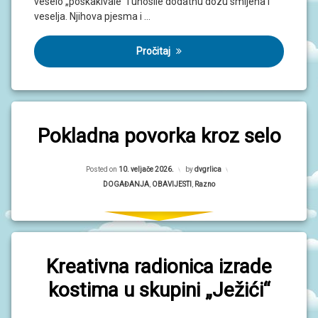
veselo „poskakivale“ i unosile dodatnu dozu smijeha i
veselja. Njihova pjesma i …
Pročitaj
Pokladna povorka kroz selo
Updated on
10. veljače 2026.
Posted on
10. veljače 2026.
by
dvgrlica
Kategorije:
DOGAĐANJA
,
OBAVIJESTI
,
Razno
Kreativna radionica izrade
kostima u skupini „Ježići“
Updated on
10. veljače 2026.