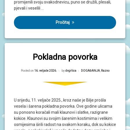
promijenili svoju svakodnevicu, puno se družili, plesali,
pjevali i veselili …
Pročitaj
Pokladna povorka
Updated on
16. veljače 2026.
Posted on
16. veljače 2026.
by
dvgrlica
Kategorije:
DOGAĐANJA
,
Razno
U srijedu, 11. veljače 2025., kroz naše je Bilje prošla
vesela i šarena pokladna povorka. Ove godine ulicama
su ponosno koračali mali klaunovi i slatke, razigrane
kokice. Klaunovi su svojim šarenim kostimima i velikim
osmijesima širili radost na svakom koraku, dok su kokice