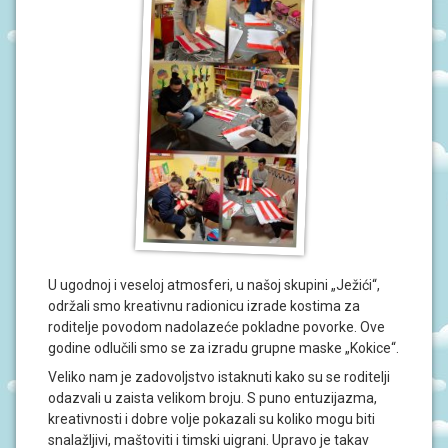
P
R
O
r
G
R
i
A
M
m
I
a
O
r
B
A
n
V
i
I
J
E
S
T
U ugodnoj i veseloj atmosferi, u našoj skupini „Ježići“,
I
održali smo kreativnu radionicu izrade kostima za
roditelje povodom nadolazeće pokladne povorke. Ove
D
godine odlučili smo se za izradu grupne maske „Kokice“.
O
G
Veliko nam je zadovoljstvo istaknuti kako su se roditelji
A
odazvali u zaista velikom broju. S puno entuzijazma,
Đ
kreativnosti i dobre volje pokazali su koliko mogu biti
A
N
snalažljivi, maštoviti i timski uigrani. Upravo je takav