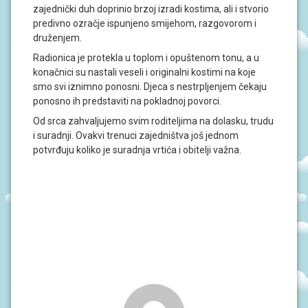
J
zajednički duh doprinio brzoj izradi kostima, ali i stvorio
A
predivno ozračje ispunjeno smijehom, razgovorom i
druženjem.
D
Radionica je protekla u toplom i opuštenom tonu, a u
O
K
konačnici su nastali veseli i originalni kostimi na koje
U
smo svi iznimno ponosni. Djeca s nestrpljenjem čekaju
M
ponosno ih predstaviti na pokladnoj povorci.
E
N
Od srca zahvaljujemo svim roditeljima na dolasku, trudu
T
i suradnji. Ovakvi trenuci zajedništva još jednom
I
potvrđuju koliko je suradnja vrtića i obitelji važna.
P
R
O
J
E
K
T
I
U
P
I