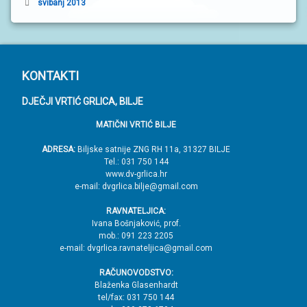
svibanj 2013
P
KONTAKTI
o
DJEČJI VRTIĆ GRLICA, BILJE
d
MATIČNI VRTIĆ BILJE
n
o
ADRESA:
Biljske satnije ZNG RH 11a, 31327 BILJE
Tel.: 031 750 144
ž
www.dv-grlica.hr
j
e-mail: dvgrlica.bilje@gmail.com
e
RAVNATELJICA:
→
Ivana Bošnjaković, prof.
mob.: 091 223 2205
V
e-mail: dvgrlica.ravnateljica@gmail.com
r
RAČUNOVODSTVO:
h
Blaženka Glasenhardt
tel/fax: 031 750 144