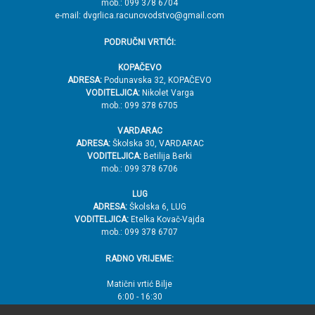
mob.: 099 378 6704
e-mail: dvgrlica.racunovodstvo@gmail.com
PODRUČNI VRTIĆI:
KOPAČEVO
ADRESA:
Podunavska 32, KOPAČEVO
VODITELJICA:
Nikolet Varga
mob.: 099 378 6705
VARDARAC
ADRESA:
Školska 30, VARDARAC
VODITELJICA:
Betilija Berki
mob.: 099 378 6706
LUG
ADRESA:
Školska 6, LUG
VODITELJICA:
Etelka Kovač-Vajda
mob.: 099 378 6707
RADNO VRIJEME:
Matični vrtić Bilje
6:00 - 16:30