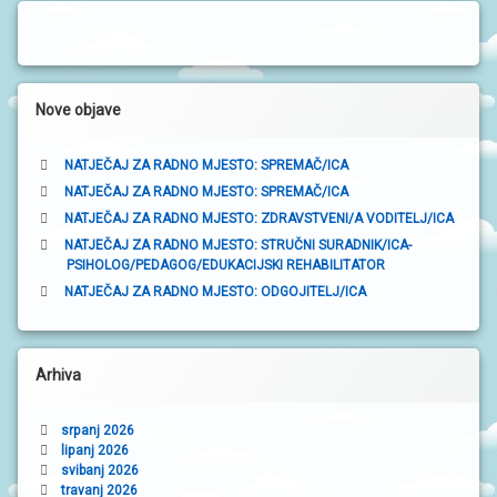
o
N
I
č
V
R
n
T
I
a
Nove objave
Ć
I
t
NATJEČAJ ZA RADNO MJESTO: SPREMAČ/ICA
r
NATJEČAJ ZA RADNO MJESTO: SPREMAČ/ICA
a
NATJEČAJ ZA RADNO MJESTO: ZDRAVSTVENI/A VODITELJ/ICA
NATJEČAJ ZA RADNO MJESTO: STRUČNI SURADNIK/ICA-
k
PSIHOLOG/PEDAGOG/EDUKACIJSKI REHABILITATOR
a
NATJEČAJ ZA RADNO MJESTO: ODGOJITELJ/ICA
Arhiva
srpanj 2026
lipanj 2026
svibanj 2026
travanj 2026