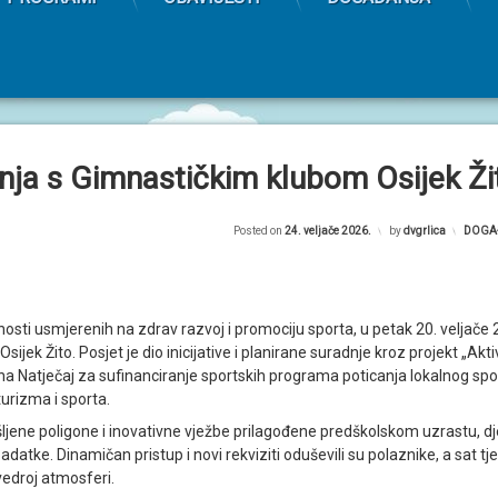
nja s Gimnastičkim klubom Osijek Žit
Posted on
24. veljače 2026.
by
dvgrlica
Kategor
DOGA
osti usmjerenih na zdrav razvoj i promociju sporta, u petak 20. veljače 20
ijek Žito. Posjet je dio inicijative i planirane suradnje kroz projekt „Akt
ti na Natječaj za sufinanciranje sportskih programa poticanja lokalnog spo
turizma i sporta.
ene poligone i inovativne vježbe prilagođene predškolskom uzrastu, djec
datke. Dinamičan pristup i novi rekviziti oduševili su polaznike, a sat tj
 vedroj atmosferi.