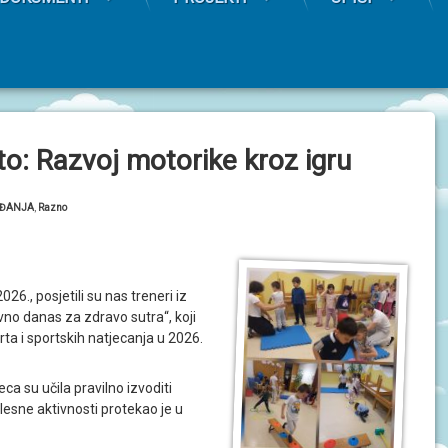
o: Razvoj motorike kroz igru
ije:
ĐANJA
,
Razno
26., posjetili su nas treneri iz
ivno danas za zdravo sutra“, koji
rta i sportskih natjecanja u 2026.
a su učila pravilno izvoditi
elesne aktivnosti protekao je u