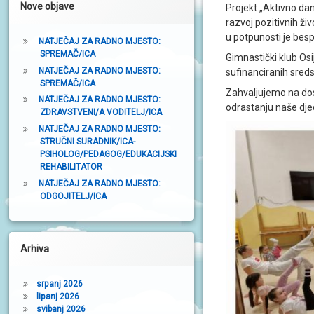
Nove objave
Projekt „Aktivno dan
t
razvoj pozitivnih ži
r
u potpunosti je besp
NATJEČAJ ZA RADNO MJESTO:
SPREMAČ/ICA
a
Gimnastički klub Os
NATJEČAJ ZA RADNO MJESTO:
sufinanciranih sreds
k
SPREMAČ/ICA
Zahvaljujemo na dos
a
NATJEČAJ ZA RADNO MJESTO:
odrastanju naše dje
ZDRAVSTVENI/A VODITELJ/ICA
NATJEČAJ ZA RADNO MJESTO:
STRUČNI SURADNIK/ICA-
PSIHOLOG/PEDAGOG/EDUKACIJSKI
REHABILITATOR
NATJEČAJ ZA RADNO MJESTO:
ODGOJITELJ/ICA
Arhiva
srpanj 2026
lipanj 2026
svibanj 2026