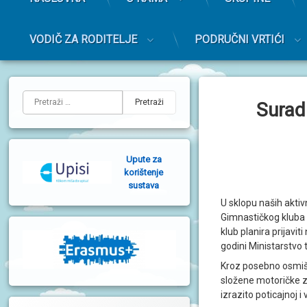
r
i
m
VODIČ ZA RODITELJE
PODRUČNI VRTIĆI
a
r
Preskoči
n
na
L
i
sadržaj
Pretraži:
Surad
i
j
e
Upute za
v
korištenje
sustava
a
U sklopu naših aktivn
b
Gimnastičkog kluba Os
klub planira prijavi
o
godini Ministarstvo 
č
Kroz posebno osmišlj
n
složene motoričke za
izrazito poticajnoj i
a