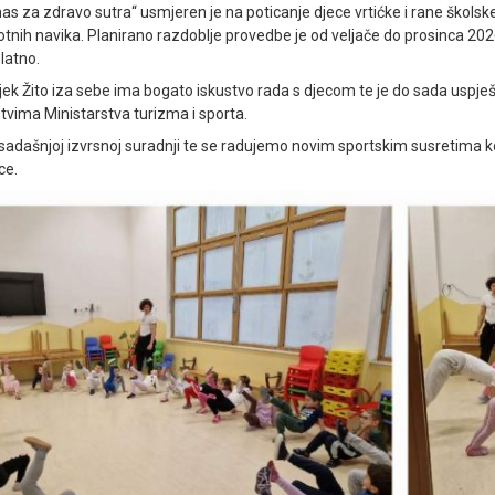
as za zdravo sutra“ usmjeren je na poticanje djece vrtićke i rane školske
votnih navika. Planirano razdoblje provedbe je od veljače do prosinca 202
latno.
ijek Žito iza sebe ima bogato iskustvo rada s djecom te je do sada uspje
tvima Ministarstva turizma i sporta.
adašnjoj izvrsnoj suradnji te se radujemo novim sportskim susretima k
ce.