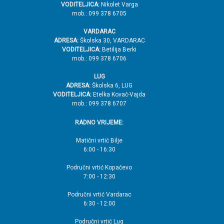
VODITELJICA:
Nikolet Varga
mob.: 099 378 6705
VARDARAC
ADRESA:
Školska 30, VARDARAC
VODITELJICA:
Betilija Berki
mob.: 099 378 6706
LUG
ADRESA:
Školska 6, LUG
VODITELJICA:
Etelka Kovač-Vajda
mob.: 099 378 6707
RADNO VRIJEME:
Matični vrtić Bilje
6:00 - 16:30
Područni vrtić Kopačevo
7:00 - 12:30
Područni vrtić Vardarac
6:30 - 12:00
Područni vrtić Lug