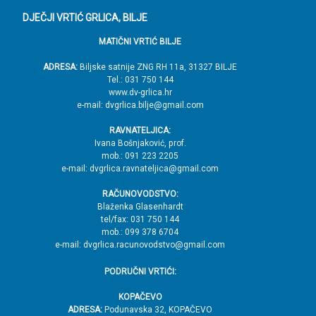
o
DJEČJI VRTIĆ GRLICA, BILJE
d
MATIČNI VRTIĆ BILJE
n
o
ADRESA:
Biljske satnije ZNG RH 11a, 31327 BILJE
Tel.: 031 750 144
ž
www.dv-grlica.hr
j
e-mail: dvgrlica.bilje@gmail.com
e
RAVNATELJICA:
→
Ivana Bošnjaković, prof.
mob.: 091 223 2205
V
e-mail: dvgrlica.ravnateljica@gmail.com
r
RAČUNOVODSTVO:
h
Blaženka Glasenhardt
tel/fax: 031 750 144
mob.: 099 378 6704
e-mail: dvgrlica.racunovodstvo@gmail.com
PODRUČNI VRTIĆI:
KOPAČEVO
ADRESA:
Podunavska 32, KOPAČEVO