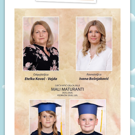
J
A
D
O
K
U
M
E
N
T
I
P
R
O
J
E
K
T
I
U
P
I