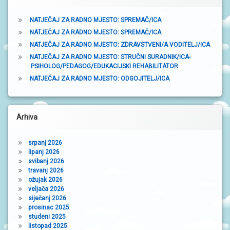
a
N
I
V
NATJEČAJ ZA RADNO MJESTO: SPREMAČ/ICA
R
NATJEČAJ ZA RADNO MJESTO: SPREMAČ/ICA
T
I
NATJEČAJ ZA RADNO MJESTO: ZDRAVSTVENI/A VODITELJ/ICA
Ć
NATJEČAJ ZA RADNO MJESTO: STRUČNI SURADNIK/ICA-
I
PSIHOLOG/PEDAGOG/EDUKACIJSKI REHABILITATOR
NATJEČAJ ZA RADNO MJESTO: ODGOJITELJ/ICA
Arhiva
srpanj 2026
lipanj 2026
svibanj 2026
travanj 2026
ožujak 2026
veljača 2026
siječanj 2026
prosinac 2025
studeni 2025
listopad 2025