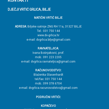
P
KONTAKTI
o
DJEČJI VRTIĆ GRLICA, BILJE
d
MATIČNI VRTIĆ BILJE
n
o
ADRESA:
Biljske satnije ZNG RH 11a, 31327 BILJE
Tel.: 031 750 144
ž
www.dv-grlica.hr
j
e-mail: dvgrlica.bilje@gmail.com
e
RAVNATELJICA:
→
Ivana Bošnjaković, prof.
mob.: 091 223 2205
V
e-mail: dvgrlica.ravnateljica@gmail.com
r
RAČUNOVODSTVO:
h
Blaženka Glasenhardt
tel/fax: 031 750 144
mob.: 099 378 6704
e-mail: dvgrlica.racunovodstvo@gmail.com
PODRUČNI VRTIĆI:
KOPAČEVO