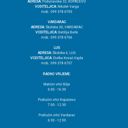
ADRESA:
Podunavska 32, KOPAČEVO
VODITELJICA:
Nikolet Varga
mob.: 099 378 6705
VARDARAC
ADRESA:
Školska 30, VARDARAC
VODITELJICA:
Betilija Berki
mob.: 099 378 6706
LUG
ADRESA:
Školska 6, LUG
VODITELJICA:
Etelka Kovač-Vajda
mob.: 099 378 6707
RADNO VRIJEME:
Matični vrtić Bilje
6:00 - 16:30
Područni vrtić Kopačevo
7:00 - 12:30
Područni vrtić Vardarac
6:30 - 12:00