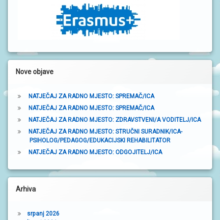
a
S
I
t
r
V
O
a
D
I
k
Č
Nove objave
Z
a
A
R
NATJEČAJ ZA RADNO MJESTO: SPREMAČ/ICA
O
D
NATJEČAJ ZA RADNO MJESTO: SPREMAČ/ICA
I
NATJEČAJ ZA RADNO MJESTO: ZDRAVSTVENI/A VODITELJ/ICA
T
E
NATJEČAJ ZA RADNO MJESTO: STRUČNI SURADNIK/ICA-
L
PSIHOLOG/PEDAGOG/EDUKACIJSKI REHABILITATOR
J
E
NATJEČAJ ZA RADNO MJESTO: ODGOJITELJ/ICA
P
O
Arhiva
D
R
U
srpanj 2026
Č