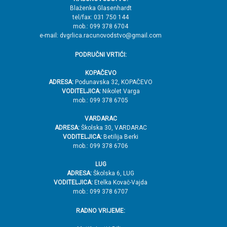
h
Blaženka Glasenhardt
tel/fax: 031 750 144
mob.: 099 378 6704
e-mail: dvgrlica.racunovodstvo@gmail.com
PODRUČNI VRTIĆI:
KOPAČEVO
ADRESA:
Podunavska 32, KOPAČEVO
VODITELJICA:
Nikolet Varga
mob.: 099 378 6705
VARDARAC
ADRESA:
Školska 30, VARDARAC
VODITELJICA:
Betilija Berki
mob.: 099 378 6706
LUG
ADRESA:
Školska 6, LUG
VODITELJICA:
Etelka Kovač-Vajda
mob.: 099 378 6707
RADNO VRIJEME: