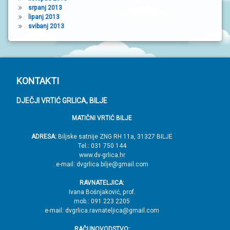
srpanj 2013
lipanj 2013
svibanj 2013
P
KONTAKTI
o
DJEČJI VRTIĆ GRLICA, BILJE
d
MATIČNI VRTIĆ BILJE
n
o
ADRESA:
Biljske satnije ZNG RH 11a, 31327 BILJE
Tel.: 031 750 144
ž
www.dv-grlica.hr
j
e-mail: dvgrlica.bilje@gmail.com
e
RAVNATELJICA:
→
Ivana Bošnjaković, prof.
mob.: 091 223 2205
V
e-mail: dvgrlica.ravnateljica@gmail.com
r
RAČUNOVODSTVO: