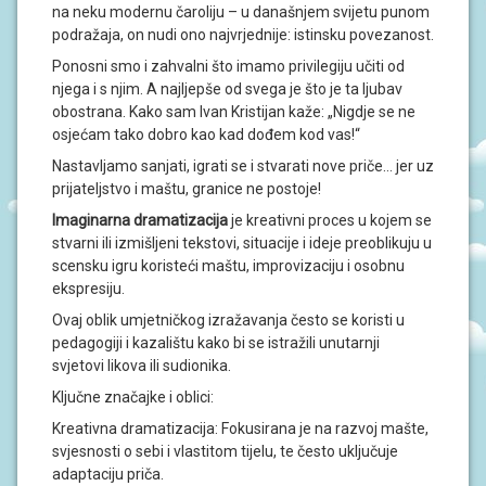
S
na neku modernu čaroliju – u današnjem svijetu punom
I
podražaja, on nudi ono najvrjednije: istinsku povezanost.
Ponosni smo i zahvalni što imamo privilegiju učiti od
V
njega i s njim. A najljepše od svega je što je ta ljubav
O
D
obostrana. Kako sam Ivan Kristijan kaže: „Nigdje se ne
I
osjećam tako dobro kao kad dođem kod vas!“
Č
Z
Nastavljamo sanjati, igrati se i stvarati nove priče… jer uz
A
prijateljstvo i maštu, granice ne postoje!
R
O
Imaginarna dramatizacija
je kreativni proces u kojem se
D
stvarni ili izmišljeni tekstovi, situacije i ideje preoblikuju u
I
scensku igru koristeći maštu, improvizaciju i osobnu
T
E
ekspresiju.
L
J
Ovaj oblik umjetničkog izražavanja često se koristi u
E
pedagogiji i kazalištu kako bi se istražili unutarnji
svjetovi likova ili sudionika.
P
Ključne značajke i oblici:
O
D
Kreativna dramatizacija: Fokusirana je na razvoj mašte,
R
svjesnosti o sebi i vlastitom tijelu, te često uključuje
U
adaptaciju priča.
Č