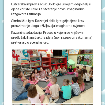
N
Lutkarska improvizacija: Oblik igre u kojem odgojitelji ili
I
V
djeca koriste lutke za stvaranje novih, imaginarnih
R
razgovora i situacija.
T
I
Simbolička igra: Razvojni oblik igre gdje djeca kroz
Ć
preuzimanje uloga oživljavaju imaginarne svjetove.
I
Kazališna adaptacija: Proces u kojem se književni
predložak ili apstraktna ideja (npr. razgovori s ikonama)
pretvaraju u scensku igru.