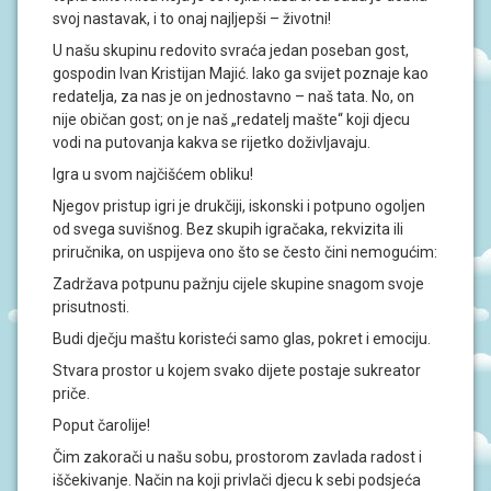
J
svoj nastavak, i to onaj najljepši – životni!
A
U našu skupinu redovito svraća jedan poseban gost,
gospodin Ivan Kristijan Majić. Iako ga svijet poznaje kao
D
O
redatelja, za nas je on jednostavno – naš tata. No, on
K
nije običan gost; on je naš „redatelj mašte“ koji djecu
U
vodi na putovanja kakva se rijetko doživljavaju.
M
E
Igra u svom najčišćem obliku!
N
T
Njegov pristup igri je drukčiji, iskonski i potpuno ogoljen
I
od svega suvišnog. Bez skupih igračaka, rekvizita ili
priručnika, on uspijeva ono što se često čini nemogućim:
P
Zadržava potpunu pažnju cijele skupine snagom svoje
R
O
prisutnosti.
J
Budi dječju maštu koristeći samo glas, pokret i emociju.
E
K
Stvara prostor u kojem svako dijete postaje sukreator
T
I
priče.
Poput čarolije!
U
Čim zakorači u našu sobu, prostorom zavlada radost i
P
I
iščekivanje. Način na koji privlači djecu k sebi podsjeća