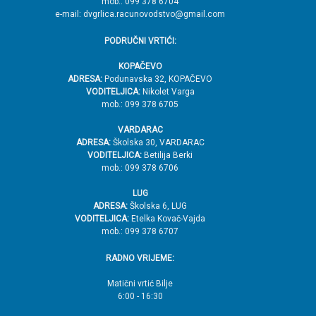
mob.: 099 378 6704
e-mail: dvgrlica.racunovodstvo@gmail.com
PODRUČNI VRTIĆI:
KOPAČEVO
ADRESA:
Podunavska 32, KOPAČEVO
VODITELJICA:
Nikolet Varga
mob.: 099 378 6705
VARDARAC
ADRESA:
Školska 30, VARDARAC
VODITELJICA:
Betilija Berki
mob.: 099 378 6706
LUG
ADRESA:
Školska 6, LUG
VODITELJICA:
Etelka Kovač-Vajda
mob.: 099 378 6707
RADNO VRIJEME:
Matični vrtić Bilje
6:00 - 16:30