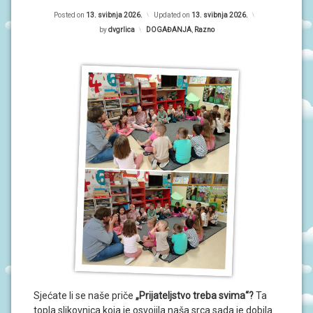
P
R
O
Posted on
13. svibnja 2026.
Updated on
13. svibnja 2026.
r
G
by
dvgrlica
Kategorije:
DOGAĐANJA
,
Razno
R
i
A
M
m
I
a
O
r
B
A
n
V
i
I
J
E
S
T
I
D
O
G
A
Đ
A
Sjećate li se naše priče
„Prijateljstvo treba svima“?
Ta
N
topla slikovnica koja je osvojila naša srca sada je dobila