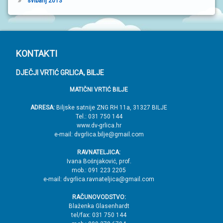
svibanj 2013
P
KONTAKTI
o
DJEČJI VRTIĆ GRLICA, BILJE
d
MATIČNI VRTIĆ BILJE
n
o
ADRESA:
Biljske satnije ZNG RH 11a, 31327 BILJE
Tel.: 031 750 144
ž
www.dv-grlica.hr
j
e-mail: dvgrlica.bilje@gmail.com
e
RAVNATELJICA:
→
Ivana Bošnjaković, prof.
mob.: 091 223 2205
V
e-mail: dvgrlica.ravnateljica@gmail.com
r
RAČUNOVODSTVO:
h
Blaženka Glasenhardt
tel/fax: 031 750 144