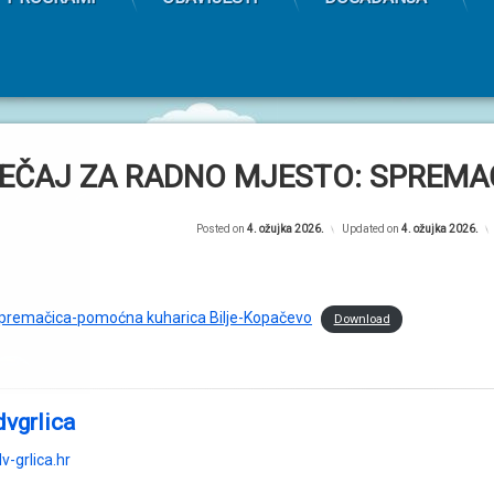
EČAJ ZA RADNO MJESTO: SPREM
Posted on
4. ožujka 2026.
Updated on
4. ožujka 2026.
remačica-pomoćna kuharica Bilje-Kopačevo
Download
dvgrlica
v-grlica.hr