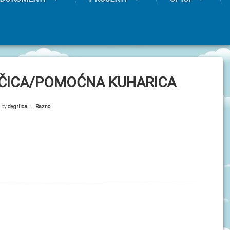
AČICA/POMOĆNA KUHARICA
by
dvgrlica
Kategorije:
Razno