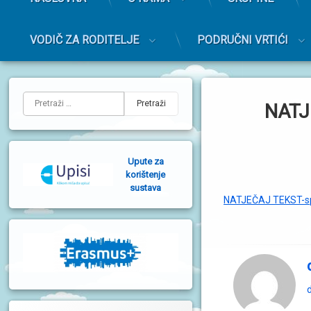
r
i
m
VODIČ ZA RODITELJE
PODRUČNI VRTIĆI
a
r
Preskoči
n
na
L
i
sadržaj
Pretraži:
NATJ
i
j
e
Upute za
v
korištenje
sustava
a
NATJEČAJ TEKST-sp
b
o
č
n
d
a