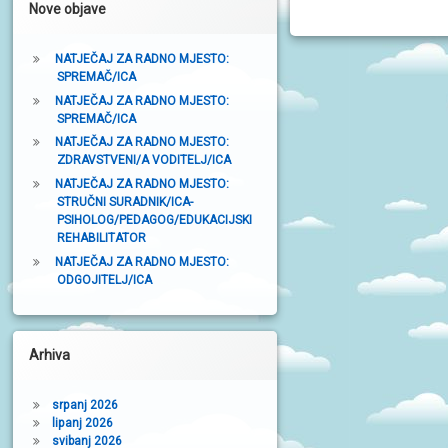
Nove objave
t
r
NATJEČAJ ZA RADNO MJESTO:
SPREMAČ/ICA
a
NATJEČAJ ZA RADNO MJESTO:
k
SPREMAČ/ICA
a
NATJEČAJ ZA RADNO MJESTO:
ZDRAVSTVENI/A VODITELJ/ICA
NATJEČAJ ZA RADNO MJESTO:
STRUČNI SURADNIK/ICA-
PSIHOLOG/PEDAGOG/EDUKACIJSKI
REHABILITATOR
NATJEČAJ ZA RADNO MJESTO:
ODGOJITELJ/ICA
Arhiva
srpanj 2026
lipanj 2026
svibanj 2026