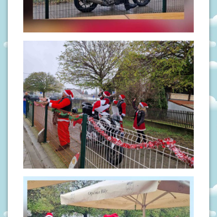
N
I
V
R
T
I
Ć
I