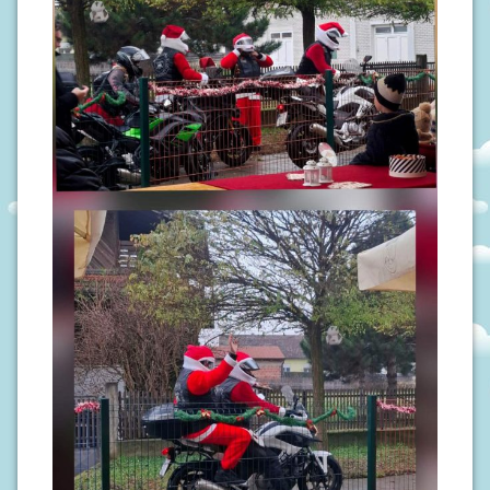
S
I
V
O
D
I
Č
Z
A
R
O
D
I
T
E
L
J
E
P
O
D
R
U
Č