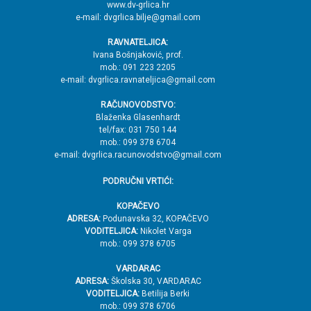
www.dv-grlica.hr
j
e-mail: dvgrlica.bilje@gmail.com
e
RAVNATELJICA:
→
Ivana Bošnjaković, prof.
mob.: 091 223 2205
V
e-mail: dvgrlica.ravnateljica@gmail.com
r
RAČUNOVODSTVO:
h
Blaženka Glasenhardt
tel/fax: 031 750 144
mob.: 099 378 6704
e-mail: dvgrlica.racunovodstvo@gmail.com
PODRUČNI VRTIĆI:
KOPAČEVO
ADRESA:
Podunavska 32, KOPAČEVO
VODITELJICA:
Nikolet Varga
mob.: 099 378 6705
VARDARAC
ADRESA:
Školska 30, VARDARAC
VODITELJICA:
Betilija Berki
mob.: 099 378 6706