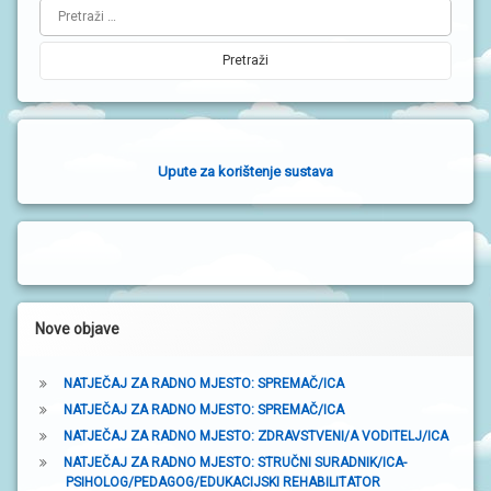
Pretraži:
i
j
e
v
a
Upute za korištenje sustava
b
o
č
n
a
Nove objave
t
NATJEČAJ ZA RADNO MJESTO: SPREMAČ/ICA
r
NATJEČAJ ZA RADNO MJESTO: SPREMAČ/ICA
a
NATJEČAJ ZA RADNO MJESTO: ZDRAVSTVENI/A VODITELJ/ICA
NATJEČAJ ZA RADNO MJESTO: STRUČNI SURADNIK/ICA-
k
PSIHOLOG/PEDAGOG/EDUKACIJSKI REHABILITATOR