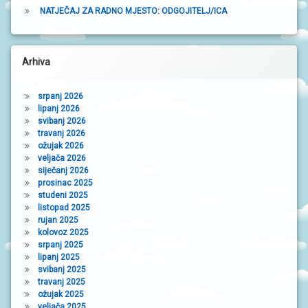
a
NATJEČAJ ZA RADNO MJESTO: ODGOJITELJ/ICA
Arhiva
srpanj 2026
lipanj 2026
svibanj 2026
travanj 2026
ožujak 2026
veljača 2026
siječanj 2026
prosinac 2025
studeni 2025
listopad 2025
rujan 2025
kolovoz 2025
srpanj 2025
lipanj 2025
svibanj 2025
travanj 2025
ožujak 2025
veljača 2025