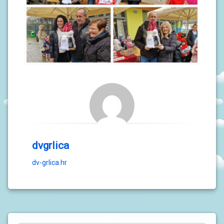
dvgrlica
dv-grlica.hr
L