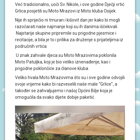
J
Već tradicionalno, uoči Sv. Nikole, i ove godine Dječji vrtić
A
Grlica posjetili su Moto Mrazovi iz Moto kluba Osijek.
Nije ih spriječio ni tmuran i kišovit dan jer kako bi mogli
D
razočarati naše najmanje koji su ih danima iščekivali.
O
K
Najstarije skupine pripremile su prigodne pjesmice i
U
recitacije, a bila je to i prilika za druženje s prijateljima iz
M
područnih vrtića.
E
N
U znak zahvale djeca su Moto Mrazovima poklonila
T
Moto Patuljka, koji je bio veliko iznenađenje, kao i
I
prigodne poklončiće za članove kluba.
P
Veliko hvala Moto Mrazovima što su i ove godine odvojili
R
svoje vrijeme kako bi razveselili naše male “Grlice”, a
O
također se zahvaljujemo i našoj Općini Bilje koja je
J
E
omogućila da svako dijete dobije paketić.
K
T
I
U
P
I