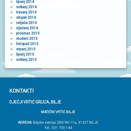
lipanj 2014
svibanj 2014
travanj 2014
ožujak 2014
veljača 2014
siječanj 2014
prosinac 2013
studeni 2013
listopad 2013
srpanj 2013
lipanj 2013
svibanj 2013
P
KONTAKTI
o
DJEČJI VRTIĆ GRLICA, BILJE
d
MATIČNI VRTIĆ BILJE
n
o
ADRESA:
Biljske satnije ZNG RH 11a, 31327 BILJE
Tel.: 031 750 144
ž