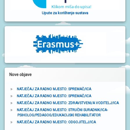
S
o
I
Upute za korištenje sustava
č
V
n
O
D
a
I
Č
t
Z
A
r
R
O
a
D
I
k
T
Nove objave
E
a
L
J
NATJEČAJ ZA RADNO MJESTO: SPREMAČ/ICA
E
NATJEČAJ ZA RADNO MJESTO: SPREMAČ/ICA
NATJEČAJ ZA RADNO MJESTO: ZDRAVSTVENI/A VODITELJ/ICA
P
O
NATJEČAJ ZA RADNO MJESTO: STRUČNI SURADNIK/ICA-
D
PSIHOLOG/PEDAGOG/EDUKACIJSKI REHABILITATOR
R
NATJEČAJ ZA RADNO MJESTO: ODGOJITELJ/ICA
U
Č