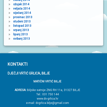
ožujak 2014
veljača 2014
siječanj 2014
prosinac 2013
studeni 2013
listopad 2013
srpanj 2013
lipanj 2013
svibanj 2013
P
KONTAKTI
o
DJEČJI VRTIĆ GRLICA, BILJE
d
MATIČNI VRTIĆ BILJE
n
o
ADRESA:
Biljske satnije ZNG RH 11a, 31327 BILJE
Tel.: 031 750 144
ž
www.dv-grlica.hr
j
e-mail: dvgrlica.bilje@gmail.com