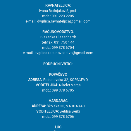
e
RAVNATELJICA:
→
Ivana Bošnjaković, prof.
mob.: 091 223 2205
V
e-mail: dvgrlica.ravnateljica@gmail.com
r
RAČUNOVODSTVO:
h
Blaženka Glasenhardt
tel/fax: 031 750 144
mob.: 099 378 6704
e-mail: dvgrlica.racunovodstvo@gmail.com
PODRUČNI VRTIĆI:
KOPAČEVO
ADRESA:
Podunavska 32, KOPAČEVO
VODITELJICA:
Nikolet Varga
mob.: 099 378 6705
VARDARAC
ADRESA:
Školska 30, VARDARAC
VODITELJICA:
Betilija Berki
mob.: 099 378 6706
LUG