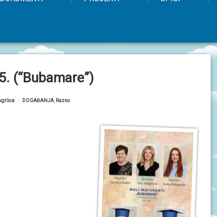
. (“Bubamare”)
vgrlica
Kategorije:
DOGAĐANJA
,
Razno