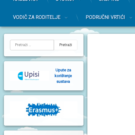
r
i
m
VODIČ ZA RODITELJE
PODRUČNI VRTIĆI
a
r
Preskoči
n
na
L
i
sadržaj
Pretraži:
i
j
e
Upute za
v
korištenje
sustava
a
b
o
č
n
a