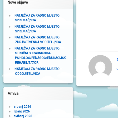
Nove objave
t
r
NATJEČAJ ZA RADNO MJESTO:
SPREMAČ/ICA
a
NATJEČAJ ZA RADNO MJESTO:
k
SPREMAČ/ICA
a
NATJEČAJ ZA RADNO MJESTO:
ZDRAVSTVENI/A VODITELJ/ICA
NATJEČAJ ZA RADNO MJESTO:
STRUČNI SURADNIK/ICA-
PSIHOLOG/PEDAGOG/EDUKACIJSKI
REHABILITATOR
d
NATJEČAJ ZA RADNO MJESTO:
ODGOJITELJ/ICA
Arhiva
srpanj 2026
lipanj 2026
svibanj 2026