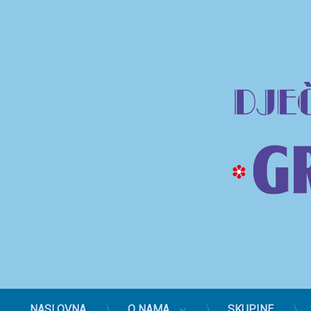
Z
a
g
l
a
v
l
j
e
→
P
NASLOVNA
O NAMA
SKUPINE