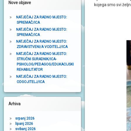
Nove objave
t
kojega smo svi željno
r
NATJEČAJ ZA RADNO MJESTO:
SPREMAČ/ICA
a
NATJEČAJ ZA RADNO MJESTO:
k
SPREMAČ/ICA
a
NATJEČAJ ZA RADNO MJESTO:
ZDRAVSTVENI/A VODITELJ/ICA
NATJEČAJ ZA RADNO MJESTO:
STRUČNI SURADNIK/ICA-
PSIHOLOG/PEDAGOG/EDUKACIJSKI
REHABILITATOR
NATJEČAJ ZA RADNO MJESTO:
ODGOJITELJ/ICA
Arhiva
srpanj 2026
lipanj 2026
svibanj 2026