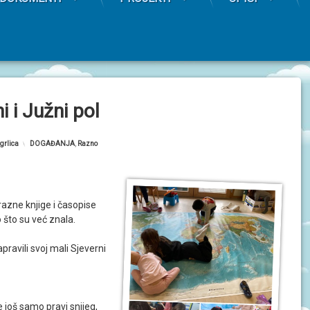
i i Južni pol
grlica
Kategorije:
DOGAĐANJA
,
Razno
 razne knjige i časopise
o što su već znala.
apravili svoj mali Sjeverni
e još samo pravi snijeg,