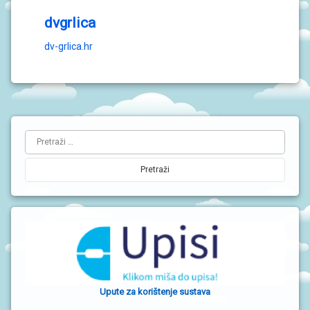
dvgrlica
dv-grlica.hr
L
Pretraži:
i
j
e
v
a
b
o
Upute za korištenje sustava
č