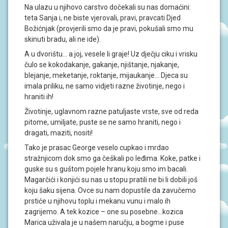
J
Na ulazu u njihovo carstvo dočekali su nas domaćini:
A
teta Sanja i, ne biste vjerovali, pravi, pravcati Djed
Božićnjak (provjerili smo da je pravi, pokušali smo mu
D
skinuti bradu, ali ne ide).
O
K
A u dvorištu… a joj, vesele li graje! Uz dječju ciku i vrisku
U
čulo se kokodakanje, gakanje, njištanje, njakanje,
M
blejanje, meketanje, roktanje, mijaukanje… Djeca su
E
N
imala priliku, ne samo vidjeti razne životinje, nego i
T
hraniti ih!
I
Životinje, uglavnom razne patuljaste vrste, sve od reda
pitome, umiljate, puste se ne samo hraniti, nego i
P
dragati, maziti, nositi!
R
O
Tako je prasac George veselo cupkao i mrdao
J
E
stražnjicom dok smo ga češkali po leđima. Koke, patke i
K
guske su s guštom pojele hranu koju smo im bacali.
T
Magarčići i konjići su nas u stopu pratili ne bi li dobili još
I
koju šaku sijena. Ovce su nam dopustile da zavučemo
prstiće u njihovu toplu i mekanu vunu i malo ih
U
zagrijemo. A tek kozice – one su posebne…kozica
P
Marica uživala je u našem naručju, a bogme i puse
I