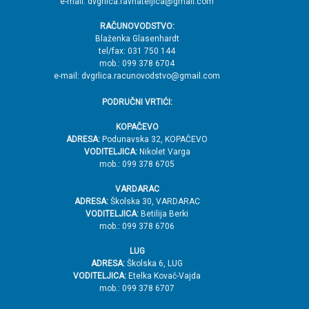
e-mail: dvgrlica.ravnateljica@gmail.com
r
RAČUNOVODSTVO:
h
Blaženka Glasenhardt
tel/fax: 031 750 144
mob.: 099 378 6704
e-mail: dvgrlica.racunovodstvo@gmail.com
PODRUČNI VRTIĆI:
KOPAČEVO
ADRESA:
Podunavska 32, KOPAČEVO
VODITELJICA:
Nikolet Varga
mob.: 099 378 6705
VARDARAC
ADRESA:
Školska 30, VARDARAC
VODITELJICA:
Betilija Berki
mob.: 099 378 6706
LUG
ADRESA:
Školska 6, LUG
VODITELJICA:
Etelka Kovač-Vajda
mob.: 099 378 6707