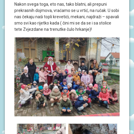
N
Nakon svega toga, eto nas, tako blatni, ali prepuni
I
prekrasnih dojmova, vraćamo se u vrtić, na ručak. U sobi
V
R
nas čekaju naši topli krevetići, mekani, najdraži – spavali
T
smo svi kao rijetko kada ( čini mi se da se i sa stolice
I
tete Zvjezdane na trenutke čulo hrkanje)!
Ć
I