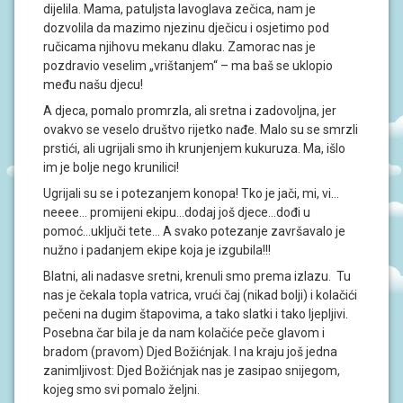
S
dijelila. Mama, patuljsta lavoglava zečica, nam je
I
dozvolila da mazimo njezinu dječicu i osjetimo pod
ručicama njihovu mekanu dlaku. Zamorac nas je
V
pozdravio veselim „vrištanjem“ – ma baš se uklopio
O
među našu djecu!
D
I
A djeca, pomalo promrzla, ali sretna i zadovoljna, jer
Č
ovakvo se veselo društvo rijetko nađe. Malo su se smrzli
Z
prstići, ali ugrijali smo ih krunjenjem kukuruza. Ma, išlo
A
R
im je bolje nego krunilici!
O
D
Ugrijali su se i potezanjem konopa! Tko je jači, mi, vi…
I
neeee… promijeni ekipu…dodaj još djece…dođi u
T
pomoć…uključi tete… A svako potezanje završavalo je
E
nužno i padanjem ekipe koja je izgubila!!!
L
J
Blatni, ali nadasve sretni, krenuli smo prema izlazu. Tu
E
nas je čekala topla vatrica, vrući čaj (nikad bolji) i kolačići
pečeni na dugim štapovima, a tako slatki i tako ljepljivi.
P
Posebna čar bila je da nam kolačiće peče glavom i
O
D
bradom (pravom) Djed Božićnjak. I na kraju još jedna
R
zanimljivost: Djed Božićnjak nas je zasipao snijegom,
U
kojeg smo svi pomalo željni.
Č