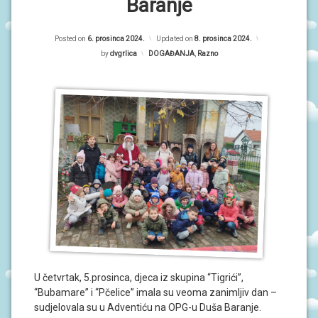
P
Baranje
R
O
r
G
R
Posted on
6. prosinca 2024.
Updated on
8. prosinca 2024.
i
A
by
dvgrlica
Kategorije:
DOGAĐANJA
,
Razno
M
m
I
a
O
r
B
A
n
V
i
I
J
E
S
T
I
D
O
G
A
U četvrtak, 5.prosinca, djeca iz skupina “Tigrići”,
Đ
“Bubamare” i “Pčelice” imala su veoma zanimljiv dan –
A
sudjelovala su u Adventiću na OPG-u Duša Baranje.
N