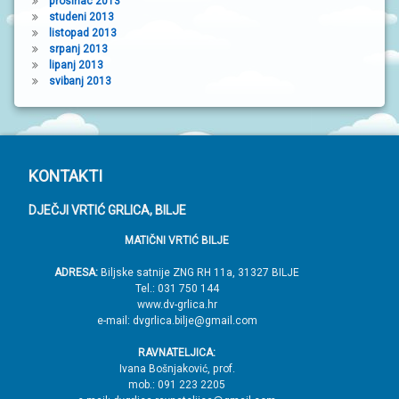
prosinac 2013
studeni 2013
listopad 2013
srpanj 2013
lipanj 2013
svibanj 2013
P
KONTAKTI
o
DJEČJI VRTIĆ GRLICA, BILJE
d
MATIČNI VRTIĆ BILJE
n
o
ADRESA:
Biljske satnije ZNG RH 11a, 31327 BILJE
Tel.: 031 750 144
ž
www.dv-grlica.hr
j
e-mail: dvgrlica.bilje@gmail.com
e
RAVNATELJICA:
→
Ivana Bošnjaković, prof.
mob.: 091 223 2205
V