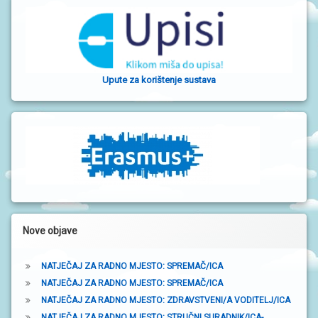
a
b
o
Upute za korištenje sustava
č
n
a
t
r
a
k
Nove objave
a
NATJEČAJ ZA RADNO MJESTO: SPREMAČ/ICA
NATJEČAJ ZA RADNO MJESTO: SPREMAČ/ICA
NATJEČAJ ZA RADNO MJESTO: ZDRAVSTVENI/A VODITELJ/ICA
NATJEČAJ ZA RADNO MJESTO: STRUČNI SURADNIK/ICA-