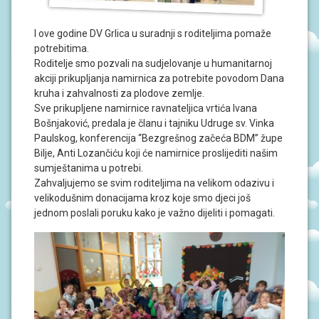
J
A
I ove godine DV Grlica u suradnji s roditeljima pomaže
potrebitima.
D
O
Roditelje smo pozvali na sudjelovanje u humanitarnoj
K
akciji prikupljanja namirnica za potrebite povodom Dana
U
kruha i zahvalnosti za plodove zemlje.
M
E
Sve prikupljene namirnice ravnateljica vrtića Ivana
N
Bošnjaković, predala je članu i tajniku Udruge sv. Vinka
T
Paulskog, konferencija “Bezgrešnog začeća BDM” župe
I
Bilje, Anti Lozančiću koji će namirnice proslijediti našim
sumještanima u potrebi.
P
Zahvaljujemo se svim roditeljima na velikom odazivu i
R
velikodušnim donacijama kroz koje smo djeci još
O
J
jednom poslali poruku kako je važno dijeliti i pomagati.
E
K
T
I
U
P
I