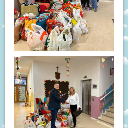
N
I
V
R
T
I
Ć
I