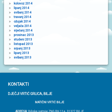
kolovoz 2014
lipanj 2014
svibanj 2014
travanj 2014
ožujak 2014
veljača 2014
siječanj 2014
prosinac 2013
studeni 2013
listopad 2013
srpanj 2013
lipanj 2013
svibanj 2013
P
KONTAKTI
o
DJEČJI VRTIĆ GRLICA, BILJE
d
MATIČNI VRTIĆ BILJE
n
o
ADRESA:
Biljske satnije ZNG RH 11a, 31327 BILJE