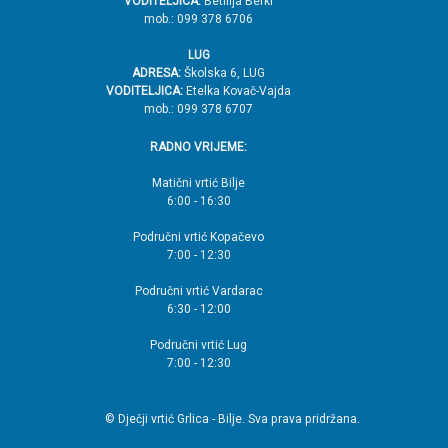
VODITELJICA:
Betilija Berki
mob.: 099 378 6706
LUG
ADRESA:
Školska 6, LUG
VODITELJICA:
Etelka Kovač-Vajda
mob.: 099 378 6707
RADNO VRIJEME:
Matični vrtić Bilje
6:00 - 16:30
Područni vrtić Kopačevo
7:00 - 12:30
Područni vrtić Vardarac
6:30 - 12:00
Područni vrtić Lug
7:00 - 12:30
© Dječji vrtić Grlica - Bilje. Sva prava pridržana.