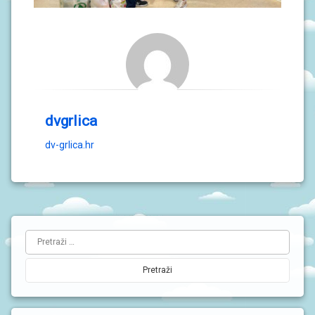
dvgrlica
dv-grlica.hr
L
Pretraži:
i
j
e
v