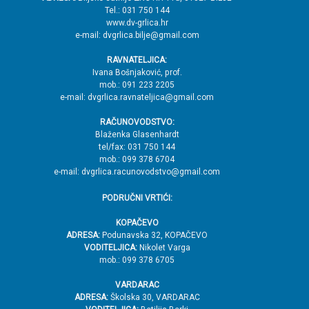
Tel.: 031 750 144
ž
www.dv-grlica.hr
j
e-mail: dvgrlica.bilje@gmail.com
e
RAVNATELJICA:
→
Ivana Bošnjaković, prof.
mob.: 091 223 2205
V
e-mail: dvgrlica.ravnateljica@gmail.com
r
RAČUNOVODSTVO:
h
Blaženka Glasenhardt
tel/fax: 031 750 144
mob.: 099 378 6704
e-mail: dvgrlica.racunovodstvo@gmail.com
PODRUČNI VRTIĆI:
KOPAČEVO
ADRESA:
Podunavska 32, KOPAČEVO
VODITELJICA:
Nikolet Varga
mob.: 099 378 6705
VARDARAC
ADRESA:
Školska 30, VARDARAC