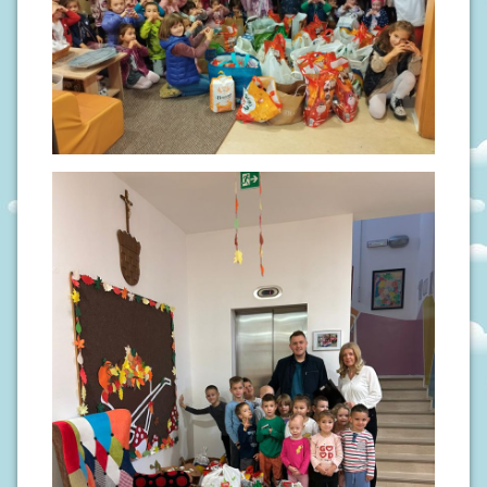
S
I
V
O
D
I
Č
Z
A
R
O
D
I
T
E
L
J
E
P
O
D
R
U
Č