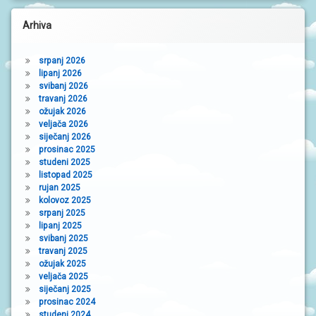
N
I
Arhiva
V
R
T
I
srpanj 2026
Ć
lipanj 2026
I
svibanj 2026
travanj 2026
ožujak 2026
veljača 2026
siječanj 2026
prosinac 2025
studeni 2025
listopad 2025
rujan 2025
kolovoz 2025
srpanj 2025
lipanj 2025
svibanj 2025
travanj 2025
ožujak 2025
veljača 2025
siječanj 2025
prosinac 2024
studeni 2024