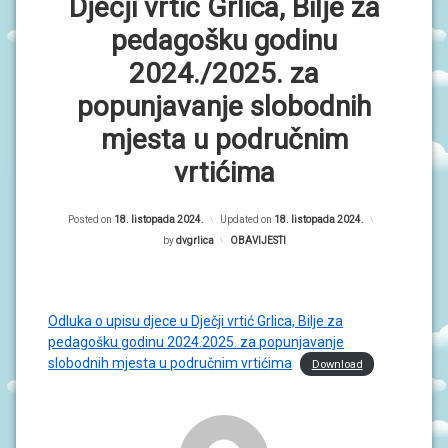
P
Dječji vrtić Grlica, Bilje za
R
O
r
pedagošku godinu
G
R
i
2024./2025. za
A
M
m
popunjavanje slobodnih
I
a
mjesta u područnim
O
r
vrtićima
B
A
n
V
i
I
Posted on
18. listopada 2024.
Updated on
18. listopada 2024.
J
by
dvgrlica
Kategorije:
OBAVIJESTI
E
S
T
I
Odluka o upisu djece u Dječji vrtić Grlica, Bilje za
pedagošku godinu 2024.2025. za popunjavanje
D
O
slobodnih mjesta u područnim vrtićima
Download
G
A
Đ
A
N