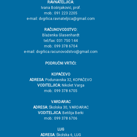
RAVNATELJICA:
→
Ivana Bošnjaković, prof.
mob.: 091 223 2205
V
e-mail: dvgrlica.ravnateljica@gmail.com
r
RAČUNOVODSTVO:
h
Blaženka Glasenhardt
tel/fax: 031 750 144
mob.: 099 378 6704
e-mail: dvgrlica.racunovodstvo@gmail.com
PODRUČNI VRTIĆI:
KOPAČEVO
ADRESA:
Podunavska 32, KOPAČEVO
VODITELJICA:
Nikolet Varga
mob.: 099 378 6705
VARDARAC
ADRESA:
Školska 30, VARDARAC
VODITELJICA:
Betilija Berki
mob.: 099 378 6706
LUG
ADRESA:
Školska 6, LUG