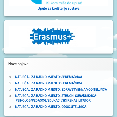
S
o
I
Upute za korištenje sustava
č
n
V
O
a
D
I
t
Č
Z
r
A
R
a
O
D
k
I
Nove objave
T
a
E
L
J
NATJEČAJ ZA RADNO MJESTO: SPREMAČ/ICA
E
NATJEČAJ ZA RADNO MJESTO: SPREMAČ/ICA
NATJEČAJ ZA RADNO MJESTO: ZDRAVSTVENI/A VODITELJ/ICA
P
NATJEČAJ ZA RADNO MJESTO: STRUČNI SURADNIK/ICA-
O
PSIHOLOG/PEDAGOG/EDUKACIJSKI REHABILITATOR
D
R
NATJEČAJ ZA RADNO MJESTO: ODGOJITELJ/ICA
U
Č