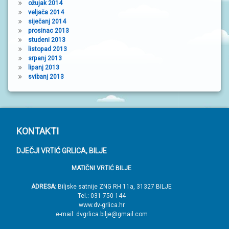
ožujak 2014
veljača 2014
siječanj 2014
prosinac 2013
studeni 2013
listopad 2013
srpanj 2013
lipanj 2013
svibanj 2013
P
KONTAKTI
o
DJEČJI VRTIĆ GRLICA, BILJE
d
MATIČNI VRTIĆ BILJE
n
o
ADRESA:
Biljske satnije ZNG RH 11a, 31327 BILJE
Tel.: 031 750 144
ž
www.dv-grlica.hr
j
e-mail: dvgrlica.bilje@gmail.com
e