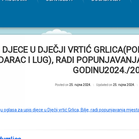
 DJECE U DJEČJI VRTIĆ GRLICA(P
DARAC I LUG), RADI POPUNJAVANJ
GODINU2024./20
Posted on
25. rujna 2024.
Updated on
25. rujna 2024.
ju oglasa za upis djece u Dječji vrtić Grlica, Bilje, radi popunjavanja mj