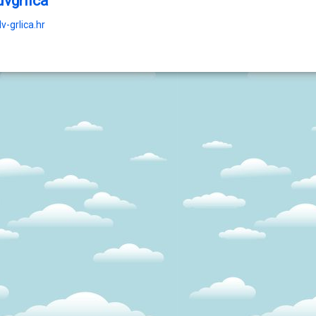
dvgrlica
v-grlica.hr