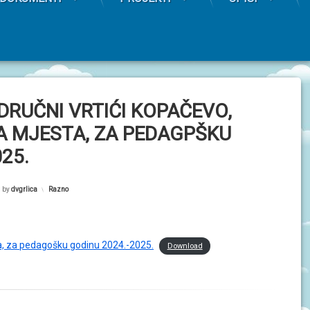
ODRUČNI VRTIĆI KOPAČEVO,
A MJESTA, ZA PEDAGPŠKU
25.
by
dvgrlica
Kategorije:
Razno
esta, za pedagošku godinu 2024.-2025.
Download