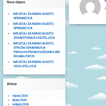
Nove objave
t
d
r
NATJEČAJ ZA RADNO MJESTO:
SPREMAČ/ICA
a
NATJEČAJ ZA RADNO MJESTO:
k
SPREMAČ/ICA
a
NATJEČAJ ZA RADNO MJESTO:
ZDRAVSTVENI/A VODITELJ/ICA
NATJEČAJ ZA RADNO MJESTO:
STRUČNI SURADNIK/ICA-
PSIHOLOG/PEDAGOG/EDUKACIJSKI
REHABILITATOR
NATJEČAJ ZA RADNO MJESTO:
ODGOJITELJ/ICA
Arhiva
srpanj 2026
lipanj 2026
svibanj 2026