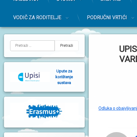
r
i
m
VODIČ ZA RODITELJE
PODRUČNI VRTIĆI
a
r
Preskoči
n
na
L
i
sadržaj
Pretraži:
UPIS
i
j
VAR
e
Upute za
v
korištenje
sustava
a
b
o
Odluka o obajvljivan
č
n
a