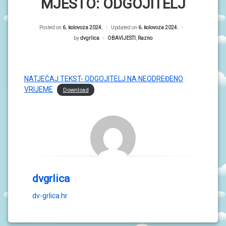
P
MJESTO: ODGOJITELJ
R
O
r
G
R
Posted on
6. kolovoza 2024.
Updated on
6. kolovoza 2024.
i
A
by
dvgrlica
Kategorije:
OBAVIJESTI
,
Razno
M
m
I
a
O
r
NATJEČAJ TEKST- ODGOJITELJ NA NEODREĐENO
B
VRIJEME
Download
A
n
V
i
I
J
E
S
T
I
D
dvgrlica
O
G
dv-grlica.hr
A
Đ
A
N