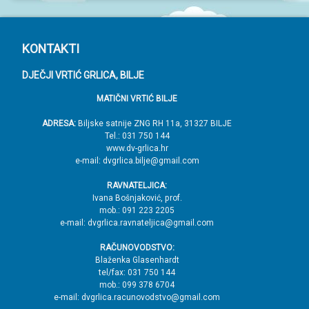
P
KONTAKTI
o
DJEČJI VRTIĆ GRLICA, BILJE
d
MATIČNI VRTIĆ BILJE
n
o
ADRESA:
Biljske satnije ZNG RH 11a, 31327 BILJE
Tel.: 031 750 144
ž
www.dv-grlica.hr
j
e-mail: dvgrlica.bilje@gmail.com
e
RAVNATELJICA:
→
Ivana Bošnjaković, prof.
mob.: 091 223 2205
V
e-mail: dvgrlica.ravnateljica@gmail.com
r
RAČUNOVODSTVO:
h
Blaženka Glasenhardt
tel/fax: 031 750 144
mob.: 099 378 6704
e-mail: dvgrlica.racunovodstvo@gmail.com