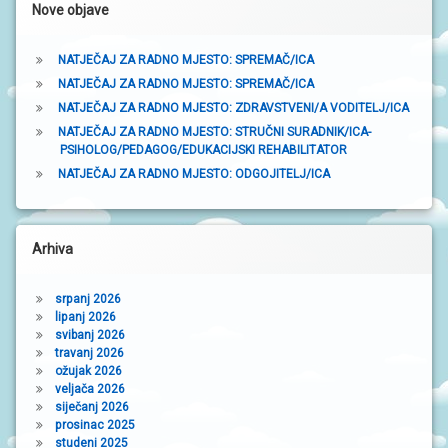
N
Nove objave
a
I
V
R
NATJEČAJ ZA RADNO MJESTO: SPREMAČ/ICA
T
NATJEČAJ ZA RADNO MJESTO: SPREMAČ/ICA
I
Ć
NATJEČAJ ZA RADNO MJESTO: ZDRAVSTVENI/A VODITELJ/ICA
I
NATJEČAJ ZA RADNO MJESTO: STRUČNI SURADNIK/ICA-
PSIHOLOG/PEDAGOG/EDUKACIJSKI REHABILITATOR
NATJEČAJ ZA RADNO MJESTO: ODGOJITELJ/ICA
Arhiva
srpanj 2026
lipanj 2026
svibanj 2026
travanj 2026
ožujak 2026
veljača 2026
siječanj 2026
prosinac 2025
studeni 2025