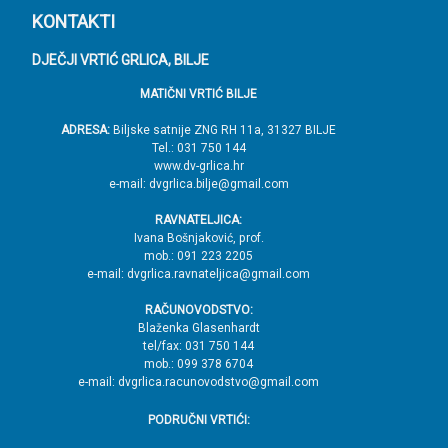
P
KONTAKTI
o
DJEČJI VRTIĆ GRLICA, BILJE
d
MATIČNI VRTIĆ BILJE
n
o
ADRESA:
Biljske satnije ZNG RH 11a, 31327 BILJE
Tel.: 031 750 144
ž
www.dv-grlica.hr
j
e-mail: dvgrlica.bilje@gmail.com
e
RAVNATELJICA:
→
Ivana Bošnjaković, prof.
mob.: 091 223 2205
V
e-mail: dvgrlica.ravnateljica@gmail.com
r
RAČUNOVODSTVO:
h
Blaženka Glasenhardt
tel/fax: 031 750 144
mob.: 099 378 6704
e-mail: dvgrlica.racunovodstvo@gmail.com
PODRUČNI VRTIĆI: