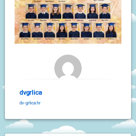
J
A
D
O
K
U
M
E
N
T
I
P
R
O
J
dvgrlica
E
K
dv-grlica.hr
T
I
U
P
I