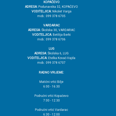
KOPAČEVO
ADRESA:
Podunavska 32, KOPAČEVO
VODITELJICA:
Nikolet Varga
mob.: 099 378 6705
VARDARAC
ADRESA:
Školska 30, VARDARAC
VODITELJICA:
Betilija Berki
mob.: 099 378 6706
LUG
ADRESA:
Školska 6, LUG
VODITELJICA:
Etelka Kovač-Vajda
mob.: 099 378 6707
RADNO VRIJEME:
Matični vrtić Bilje
6:00 - 16:30
Područni vrtić Kopačevo
7:00 - 12:30
Područni vrtić Vardarac
6:30 - 12:00