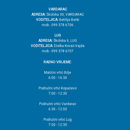
VARDARAC
ADRESA:
Školska 30, VARDARAC
VODITELJICA:
Betilija Berki
mob.: 099 378 6706
LUG
ADRESA:
Školska 6, LUG
VODITELJICA:
Etelka Kovač-Vajda
mob.: 099 378 6707
RADNO VRIJEME:
Matični vrtić Bilje
6:00 - 16:30
Područni vrtić Kopačevo
7:00 - 12:30
Područni vrtić Vardarac
6:30 - 12:00
Područni vrtić Lug
7:00 - 12:30