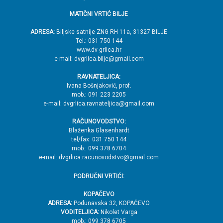
d
MATIČNI VRTIĆ BILJE
n
o
ADRESA:
Biljske satnije ZNG RH 11a, 31327 BILJE
Tel.: 031 750 144
ž
www.dv-grlica.hr
j
e-mail: dvgrlica.bilje@gmail.com
e
RAVNATELJICA:
→
Ivana Bošnjaković, prof.
mob.: 091 223 2205
V
e-mail: dvgrlica.ravnateljica@gmail.com
r
RAČUNOVODSTVO:
h
Blaženka Glasenhardt
tel/fax: 031 750 144
mob.: 099 378 6704
e-mail: dvgrlica.racunovodstvo@gmail.com
PODRUČNI VRTIĆI:
KOPAČEVO
ADRESA:
Podunavska 32, KOPAČEVO
VODITELJICA:
Nikolet Varga
mob.: 099 378 6705