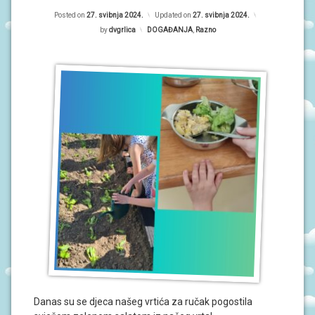
P
R
O
Posted on
27. svibnja 2024.
Updated on
27. svibnja 2024.
r
G
by
dvgrlica
Kategorije:
DOGAĐANJA
,
Razno
R
i
A
M
m
I
a
O
r
B
A
n
V
i
I
J
E
S
T
I
D
O
G
A
Đ
A
Danas su se djeca našeg vrtića za ručak pogostila
N