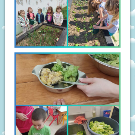
N
I
V
R
T
I
Ć
I