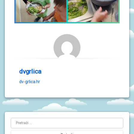
dvgrlica
dv-grlica.hr
L
Pretraži:
i