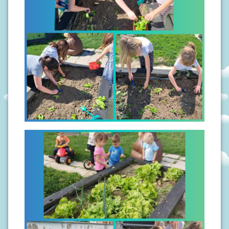
S
I
V
O
D
I
Č
Z
A
R
O
D
I
T
E
L
J
E
P
O
D
R
U
Č