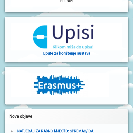
j
e
v
a
b
o
Upute za korištenje sustava
č
n
a
t
r
a
k
Nove objave
a
NATJEČAJ ZA RADNO MJESTO: SPREMAČ/ICA