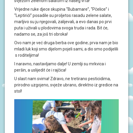
svježom zelenom salatom iz našeg vrta!
J
A
Vrijedne ruke djece skupina “Bubamare”, “Pčelice” i
“Leptirići” posadile su proljetos rasadu zelene salate,
D
marljivo su ju njegovali, zalijevali, a evo danas po prvi
O
puta i uživali u plodovima svoga truda i rada. Bit će,
K
nadamo se, za još tri obroka!
U
M
Ovo nam je već druga berba ove godine; prva nam je bio
E
mladi luk koji smo dijelom pojeli sami, a dio smo podijelili
N
T
s roditeljima!
I
I naravno, nastavljamo dalje! U zemlji su mrkvica i
peršin, a uslijedit će i rajčica!
P
R
U slast nam svima! Zdravo, ne tretirano pesticidima,
O
prirodno uzgojeno, svježe ubrano, direktno iz gredice na
J
stol!
E
K
T
I
U
P
I