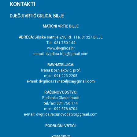
P
KONTAKTI
o
DJEČJI VRTIĆ GRLICA, BILJE
d
MATIČNI VRTIĆ BILJE
n
o
ADRESA:
Biljske satnije ZNG RH 11a, 31327 BILJE
Tel.: 031 750 144
ž
www.dv-grlica.hr
j
e-mail: dvgrlica.bilje@gmail.com
e
RAVNATELJICA:
→
Ivana Bošnjaković, prof.
mob.: 091 223 2205
V
e-mail: dvgrlica.ravnateljica@gmail.com
r
RAČUNOVODSTVO:
h
Blaženka Glasenhardt
tel/fax: 031 750 144
mob.: 099 378 6704
e-mail: dvgrlica.racunovodstvo@gmail.com
PODRUČNI VRTIĆI:
KOPAČEVO