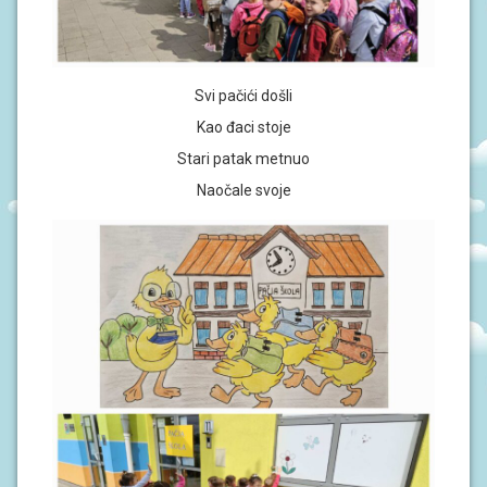
S
I
V
O
Svi pačići došli
D
Kao đaci stoje
I
Č
Stari patak metnuo
Z
A
Naočale svoje
R
O
D
I
T
E
L
J
E
P
O
D
R
U
Č