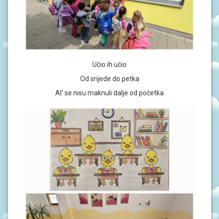
N
I
V
R
T
I
Ć
I
Učio ih učio
Od srijede do petka
Al’ se nisu maknuli dalje od početka