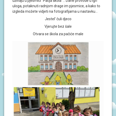
uživaju u pjesmici “Pačja škola”… Dane provode u igri
J
A
uloga, potaknuti radnjom drage im pjesmice, a kako to
izgleda možete vidjeti na fotografijama u nastavku…
D
Jestel’ čuli djeco
O
Vjerujte bez šale
K
U
Otvara se škola za pačiće male
M
E
N
T
I
P
R
O
J
E
K
T
I
U
P
I