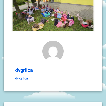
dvgrlica
dv-grlica.hr
L