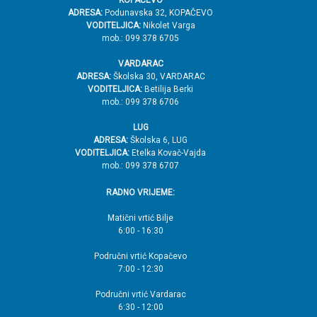
ADRESA:
Podunavska 32, KOPAČEVO
VODITELJICA:
Nikolet Varga
mob.: 099 378 6705
VARDARAC
ADRESA:
Školska 30, VARDARAC
VODITELJICA:
Betilija Berki
mob.: 099 378 6706
LUG
ADRESA:
Školska 6, LUG
VODITELJICA:
Etelka Kovač-Vajda
mob.: 099 378 6707
RADNO VRIJEME:
Matični vrtić Bilje
6:00 - 16:30
Područni vrtić Kopačevo
7:00 - 12:30
Područni vrtić Vardarac
6:30 - 12:00