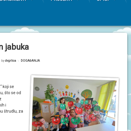
an jabuka
by
dvgrlica
Kategorije:
DOGAĐANJA
 koji se
u, što se od
z
ih i
nu štrudlu, za