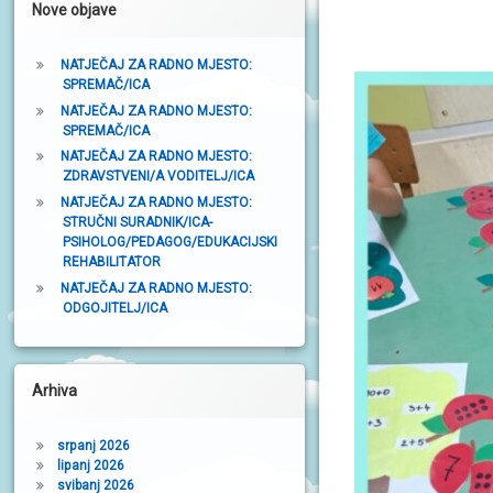
Nove objave
t
r
NATJEČAJ ZA RADNO MJESTO:
SPREMAČ/ICA
a
NATJEČAJ ZA RADNO MJESTO:
k
SPREMAČ/ICA
a
NATJEČAJ ZA RADNO MJESTO:
ZDRAVSTVENI/A VODITELJ/ICA
NATJEČAJ ZA RADNO MJESTO:
STRUČNI SURADNIK/ICA-
PSIHOLOG/PEDAGOG/EDUKACIJSKI
REHABILITATOR
NATJEČAJ ZA RADNO MJESTO:
ODGOJITELJ/ICA
Arhiva
srpanj 2026
lipanj 2026
svibanj 2026