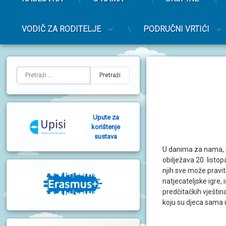
r
i
m
VODIČ ZA RODITELJE
PODRUČNI VRTIĆI
a
r
Preskoči
n
na
L
i
sadržaj
Pretraži:
i
j
e
Upute za
v
korištenje
sustava
a
U danima za nama, st
b
obilježava 20. listo
njih sve može pravit
o
natjecateljske igre,
č
predčitačkih vještin
koju su djeca sama u
n
a