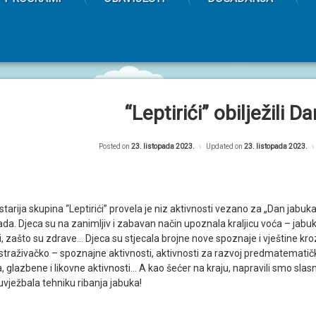
“Leptirići” obilježili D
Posted on
23. listopada 2023.
Updated on
23. listopada 2023.
arija skupina “Leptirići” provela je niz aktivnosti vezano za „Dan jabuka“
pada. Djeca su na zanimljiv i zabavan način upoznala kraljicu voća – jabuk
i, zašto su zdrave… Djeca su stjecala brojne nove spoznaje i vještine kro
 istraživačko – spoznajne aktivnosti, aktivnosti za razvoj predmatematičk
a, glazbene i likovne aktivnosti… A kao šećer na kraju, napravili smo slas
vježbala tehniku ribanja jabuka!