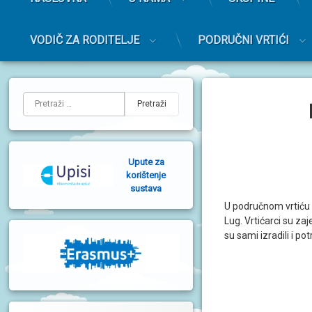
r
i
m
VODIČ ZA RODITELJE
PODRUČNI VRTIĆI
a
r
Preskoči
n
na
L
i
sadržaj
Pretraži:
i
j
e
Upute za
v
korištenje
sustava
a
U područnom vrtiću 
b
Lug. Vrtićarci su za
su sami izradili i po
o
č
n
a