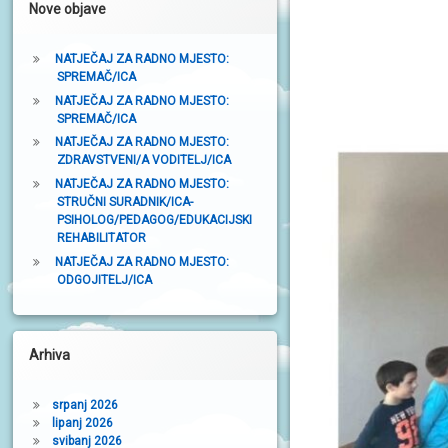
Nove objave
t
r
NATJEČAJ ZA RADNO MJESTO:
SPREMAČ/ICA
a
NATJEČAJ ZA RADNO MJESTO:
k
SPREMAČ/ICA
a
NATJEČAJ ZA RADNO MJESTO:
ZDRAVSTVENI/A VODITELJ/ICA
NATJEČAJ ZA RADNO MJESTO:
STRUČNI SURADNIK/ICA-
PSIHOLOG/PEDAGOG/EDUKACIJSKI
REHABILITATOR
NATJEČAJ ZA RADNO MJESTO:
ODGOJITELJ/ICA
Arhiva
srpanj 2026
lipanj 2026
svibanj 2026