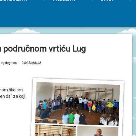
u područnom vrtiću Lug
by
dvgrlica
Kategorije:
DOGAĐANJA
ovnom školom
en da” za koji