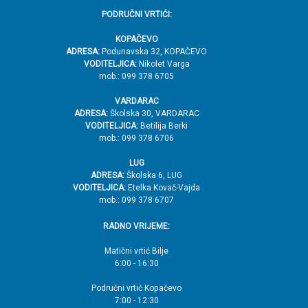
PODRUČNI VRTIĆI:
KOPAČEVO
ADRESA:
Podunavska 32, KOPAČEVO
VODITELJICA:
Nikolet Varga
mob.: 099 378 6705
VARDARAC
ADRESA:
Školska 30, VARDARAC
VODITELJICA:
Betilija Berki
mob.: 099 378 6706
LUG
ADRESA:
Školska 6, LUG
VODITELJICA:
Etelka Kovač-Vajda
mob.: 099 378 6707
RADNO VRIJEME:
Matični vrtić Bilje
6:00 - 16:30
Područni vrtić Kopačevo
7:00 - 12:30