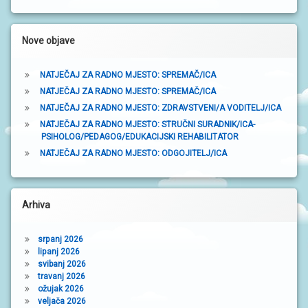
S
a
I
k
Nove objave
a
V
O
D
NATJEČAJ ZA RADNO MJESTO: SPREMAČ/ICA
I
NATJEČAJ ZA RADNO MJESTO: SPREMAČ/ICA
Č
Z
NATJEČAJ ZA RADNO MJESTO: ZDRAVSTVENI/A VODITELJ/ICA
A
NATJEČAJ ZA RADNO MJESTO: STRUČNI SURADNIK/ICA-
R
O
PSIHOLOG/PEDAGOG/EDUKACIJSKI REHABILITATOR
D
NATJEČAJ ZA RADNO MJESTO: ODGOJITELJ/ICA
I
T
E
L
J
Arhiva
E
srpanj 2026
P
lipanj 2026
O
svibanj 2026
D
travanj 2026
R
ožujak 2026
U
Č
veljača 2026