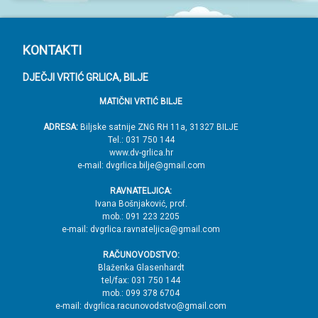
P
KONTAKTI
o
DJEČJI VRTIĆ GRLICA, BILJE
d
MATIČNI VRTIĆ BILJE
n
o
ADRESA:
Biljske satnije ZNG RH 11a, 31327 BILJE
Tel.: 031 750 144
ž
www.dv-grlica.hr
j
e-mail: dvgrlica.bilje@gmail.com
e
RAVNATELJICA:
→
Ivana Bošnjaković, prof.
mob.: 091 223 2205
V
e-mail: dvgrlica.ravnateljica@gmail.com
r
RAČUNOVODSTVO:
h
Blaženka Glasenhardt
tel/fax: 031 750 144
mob.: 099 378 6704
e-mail: dvgrlica.racunovodstvo@gmail.com