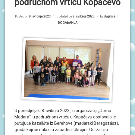
P
područnom vrtiću Kopačevo
R
O
r
G
R
Posted on
9. svibnja 2023.
Updated on
9. svibnja 2023.
by
dvgrlica
i
A
Kategorije:
DOGAĐANJA
M
m
I
a
O
r
B
A
n
V
i
I
J
E
S
T
I
D
O
U ponedjeljak, 8. svibnja 2023., u organizaciji „Doma
G
Mađara“, u područnom vrtiću u Kopačevu gostovalo je
A
Đ
putujuće kazalište iz Berehove (mađarski:Beregszász),
A
grada koji se nalazi u zapadnoj Ukrajini. Održali su
N