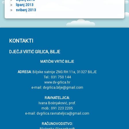
lipanj 2013
svibanj 2013
P
KONTAKTI
o
DJEČJI VRTIĆ GRLICA, BILJE
d
MATIČNI VRTIĆ BILJE
n
o
ADRESA:
Biljske satnije ZNG RH 11a, 31327 BILJE
Tel.: 031 750 144
ž
www.dv-grlica.hr
j
e-mail: dvgrlica.bilje@gmail.com
e
RAVNATELJICA:
→
Ivana Bošnjaković, prof.
mob.: 091 223 2205
V
e-mail: dvgrlica.ravnateljica@gmail.com
r
RAČUNOVODSTVO:
h