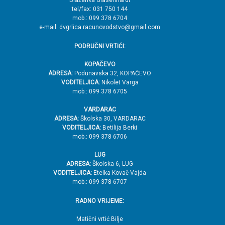
Blaženka Glasenhardt
tel/fax: 031 750 144
mob.: 099 378 6704
e-mail: dvgrlica.racunovodstvo@gmail.com
PODRUČNI VRTIĆI:
KOPAČEVO
ADRESA:
Podunavska 32, KOPAČEVO
VODITELJICA:
Nikolet Varga
mob.: 099 378 6705
VARDARAC
ADRESA:
Školska 30, VARDARAC
VODITELJICA:
Betilija Berki
mob.: 099 378 6706
LUG
ADRESA:
Školska 6, LUG
VODITELJICA:
Etelka Kovač-Vajda
mob.: 099 378 6707
RADNO VRIJEME:
Matični vrtić Bilje