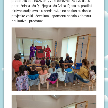
predstavu pod nazivom „Vozi oprezno“ za svu djecu
J
A
područnih vrtića Dječjeg vrtića Grlica. Djeca su pratila i
aktivno sudjelovala u predstavi, a na poklon su dobila
privjeske za ključeve kao uspomenu na vrlo zabavnu i
D
O
edukativnu predstavu.
K
U
M
E
N
T
I
P
R
O
J
E
K
T
I
U
P
I