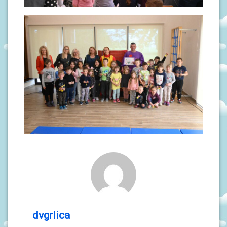
N
I
V
R
T
I
Ć
I
dvgrlica