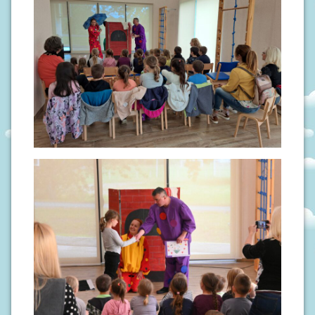
S
I
V
O
D
I
Č
Z
A
R
O
D
I
T
E
L
J
E
P
O
D
R
U
Č