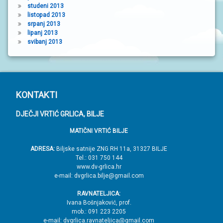
studeni 2013
listopad 2013
srpanj 2013
lipanj 2013
svibanj 2013
P
KONTAKTI
o
DJEČJI VRTIĆ GRLICA, BILJE
d
MATIČNI VRTIĆ BILJE
n
o
ADRESA:
Biljske satnije ZNG RH 11a, 31327 BILJE
Tel.: 031 750 144
ž
www.dv-grlica.hr
j
e-mail: dvgrlica.bilje@gmail.com
e
RAVNATELJICA:
→
Ivana Bošnjaković, prof.
mob.: 091 223 2205
V
e-mail: dvgrlica.ravnateljica@gmail.com