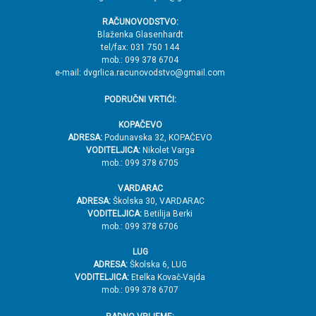
r
RAČUNOVODSTVO:
h
Blaženka Glasenhardt
tel/fax: 031 750 144
mob.: 099 378 6704
e-mail: dvgrlica.racunovodstvo@gmail.com
PODRUČNI VRTIĆI:
KOPAČEVO
ADRESA:
Podunavska 32, KOPAČEVO
VODITELJICA:
Nikolet Varga
mob.: 099 378 6705
VARDARAC
ADRESA:
Školska 30, VARDARAC
VODITELJICA:
Betilija Berki
mob.: 099 378 6706
LUG
ADRESA:
Školska 6, LUG
VODITELJICA:
Etelka Kovač-Vajda
mob.: 099 378 6707