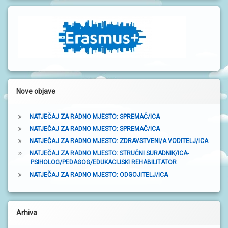
n
S
I
a
t
V
O
r
D
I
a
Č
Z
k
A
Nove objave
R
a
O
D
NATJEČAJ ZA RADNO MJESTO: SPREMAČ/ICA
I
T
NATJEČAJ ZA RADNO MJESTO: SPREMAČ/ICA
E
NATJEČAJ ZA RADNO MJESTO: ZDRAVSTVENI/A VODITELJ/ICA
L
J
NATJEČAJ ZA RADNO MJESTO: STRUČNI SURADNIK/ICA-
E
PSIHOLOG/PEDAGOG/EDUKACIJSKI REHABILITATOR
NATJEČAJ ZA RADNO MJESTO: ODGOJITELJ/ICA
P
O
D
R
Arhiva
U
Č