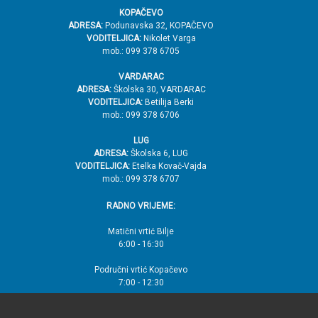
KOPAČEVO
ADRESA:
Podunavska 32, KOPAČEVO
VODITELJICA:
Nikolet Varga
mob.: 099 378 6705
VARDARAC
ADRESA:
Školska 30, VARDARAC
VODITELJICA:
Betilija Berki
mob.: 099 378 6706
LUG
ADRESA:
Školska 6, LUG
VODITELJICA:
Etelka Kovač-Vajda
mob.: 099 378 6707
RADNO VRIJEME:
Matični vrtić Bilje
6:00 - 16:30
Područni vrtić Kopačevo
7:00 - 12:30
Područni vrtić Vardarac