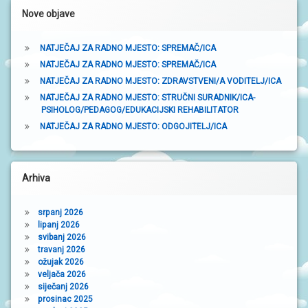
N
a
Nove objave
I
V
t
R
T
NATJEČAJ ZA RADNO MJESTO: SPREMAČ/ICA
r
I
NATJEČAJ ZA RADNO MJESTO: SPREMAČ/ICA
Ć
a
I
NATJEČAJ ZA RADNO MJESTO: ZDRAVSTVENI/A VODITELJ/ICA
NATJEČAJ ZA RADNO MJESTO: STRUČNI SURADNIK/ICA-
k
PSIHOLOG/PEDAGOG/EDUKACIJSKI REHABILITATOR
a
NATJEČAJ ZA RADNO MJESTO: ODGOJITELJ/ICA
Arhiva
srpanj 2026
lipanj 2026
svibanj 2026
travanj 2026
ožujak 2026
veljača 2026
siječanj 2026
prosinac 2025