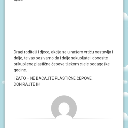
J
A
D
O
K
U
M
E
N
T
Dragi roditelji i djeco, akcija se u našem vrtiću nastavlja i
I
dalje, te vas pozivamo da i dalje sakupljate i donosite
prikupljene plastične čepove tijekom cijele pedagoške
godine.
P
R
I ZATO – NE BACAJTE PLASTIČNE ČEPOVE,
O
J
DONIRAJTE IH!
E
K
T
I
U
P
I