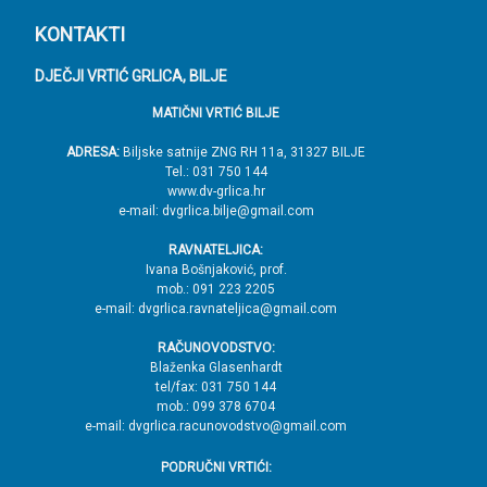
P
KONTAKTI
o
DJEČJI VRTIĆ GRLICA, BILJE
d
MATIČNI VRTIĆ BILJE
n
o
ADRESA:
Biljske satnije ZNG RH 11a, 31327 BILJE
Tel.: 031 750 144
ž
www.dv-grlica.hr
j
e-mail: dvgrlica.bilje@gmail.com
e
RAVNATELJICA:
→
Ivana Bošnjaković, prof.
mob.: 091 223 2205
V
e-mail: dvgrlica.ravnateljica@gmail.com
r
RAČUNOVODSTVO:
h
Blaženka Glasenhardt
tel/fax: 031 750 144
mob.: 099 378 6704
e-mail: dvgrlica.racunovodstvo@gmail.com
PODRUČNI VRTIĆI: