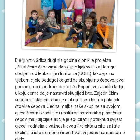
P
R
O
r
G
R
i
A
M
m
I
a
O
r
B
A
n
Dječji vrtić Grlica dugi niz godina dionik je projekta
V
i
I
„Plastičnim čepovima do skupih lijekova“ za Udrugu
J
oboljelih od leukemije i limfoma (UOLL). Iako vjerno
E
tijekom cijele pedagoške godine skupljamo čepove, ove
S
godine smo u područnom vrtiću Kopačevo izradili i kutiju
T
I
u koju ćemo dalje nastaviti skupljati iste. Zajedničkim
snagama uključili smo se u akciju kako bismo prikupili
što više čepova. Jedna majka naše skupine sa svojom
D
O
djevojčicom izradila je i recikliran spremnik s plastičnim
G
čepovima. Cilj cijele akcije je educirati i potaknuti svijest
A
djece i roditelja o važnosti ovog Projekta u cilju zaštite
Đ
A
okoliša, a istovremeno čineći hvalevrijedno humanitarno
N
djelo.