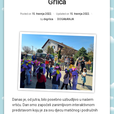
P
Grlica
R
O
r
G
R
Posted on
15. travnja 2022.
Updated on
15. travnja 2022.
i
A
by
dvgrlica
Kategorije:
DOGAĐANJA
M
m
I
a
O
r
B
A
n
V
i
I
J
E
S
T
I
D
O
G
A
Danas je, od jutra, bilo posebno uzbudljivo u našem
Đ
vrtiću. Dan smo započeli zanimljivom interaktivnom
A
predstavom koju je za svu djecu matičnog i područnih
N