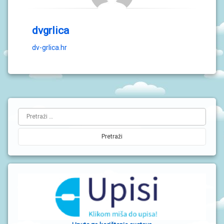
dvgrlica
dv-grlica.hr
L
Pretraži:
i
j
e
v
a
b
o