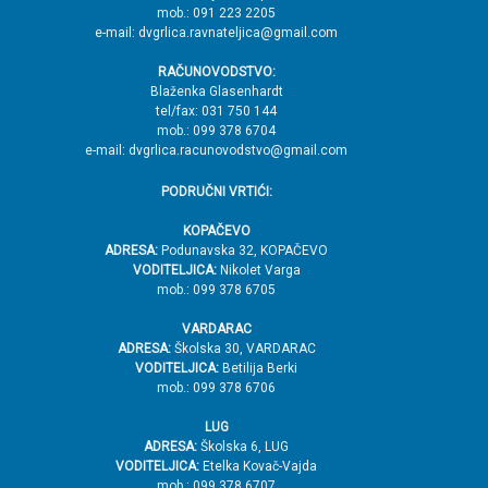
mob.: 091 223 2205
V
e-mail: dvgrlica.ravnateljica@gmail.com
r
RAČUNOVODSTVO:
h
Blaženka Glasenhardt
tel/fax: 031 750 144
mob.: 099 378 6704
e-mail: dvgrlica.racunovodstvo@gmail.com
PODRUČNI VRTIĆI:
KOPAČEVO
ADRESA:
Podunavska 32, KOPAČEVO
VODITELJICA:
Nikolet Varga
mob.: 099 378 6705
VARDARAC
ADRESA:
Školska 30, VARDARAC
VODITELJICA:
Betilija Berki
mob.: 099 378 6706
LUG
ADRESA:
Školska 6, LUG
VODITELJICA:
Etelka Kovač-Vajda
mob.: 099 378 6707