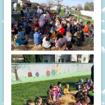
N
I
V
R
T
I
Ć
I