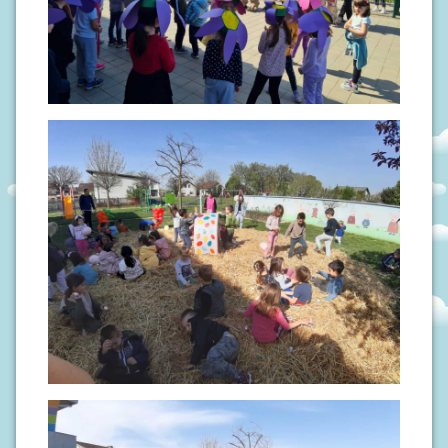
S
I
V
O
D
I
Č
Z
A
R
O
D
I
T
E
L
J
E
P
O
D
R
U
Č