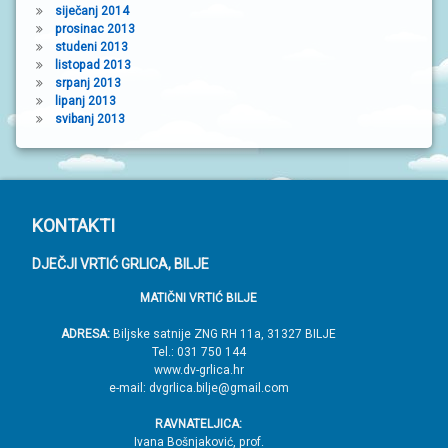
siječanj 2014
prosinac 2013
studeni 2013
listopad 2013
srpanj 2013
lipanj 2013
svibanj 2013
P
KONTAKTI
o
DJEČJI VRTIĆ GRLICA, BILJE
d
MATIČNI VRTIĆ BILJE
n
o
ADRESA:
Biljske satnije ZNG RH 11a, 31327 BILJE
Tel.: 031 750 144
ž
www.dv-grlica.hr
j
e-mail: dvgrlica.bilje@gmail.com
e
RAVNATELJICA:
→
Ivana Bošnjaković, prof.