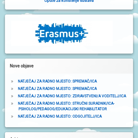
Upute za korištenje sustava
č
n
a
t
r
a
k
Nove objave
a
NATJEČAJ ZA RADNO MJESTO: SPREMAČ/ICA
NATJEČAJ ZA RADNO MJESTO: SPREMAČ/ICA
NATJEČAJ ZA RADNO MJESTO: ZDRAVSTVENI/A VODITELJ/ICA
NATJEČAJ ZA RADNO MJESTO: STRUČNI SURADNIK/ICA-
PSIHOLOG/PEDAGOG/EDUKACIJSKI REHABILITATOR
NATJEČAJ ZA RADNO MJESTO: ODGOJITELJ/ICA