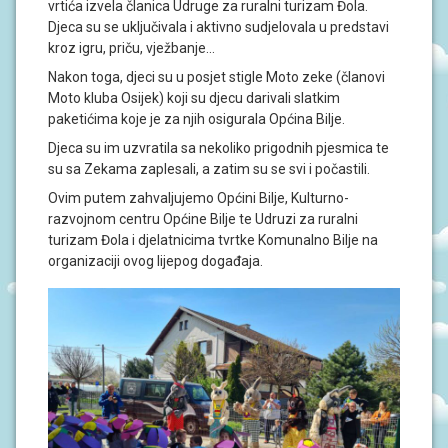
vrtića izvela članica Udruge za ruralni turizam Đola.
J
A
Djeca su se uključivala i aktivno sudjelovala u predstavi
kroz igru, priču, vježbanje…
D
Nakon toga, djeci su u posjet stigle Moto zeke (članovi
O
Moto kluba Osijek) koji su djecu darivali slatkim
K
U
paketićima koje je za njih osigurala Općina Bilje.
M
Djeca su im uzvratila sa nekoliko prigodnih pjesmica te
E
N
su sa Zekama zaplesali, a zatim su se svi i počastili.
T
Ovim putem zahvaljujemo Općini Bilje, Kulturno-
I
razvojnom centru Općine Bilje te Udruzi za ruralni
turizam Đola i djelatnicima tvrtke Komunalno Bilje na
P
organizaciji ovog lijepog događaja.
R
O
J
E
K
T
I
U
P
I