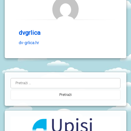
dvgrlica
dv-grlica.hr
L
Pretraži:
i
j
e
v
a
b