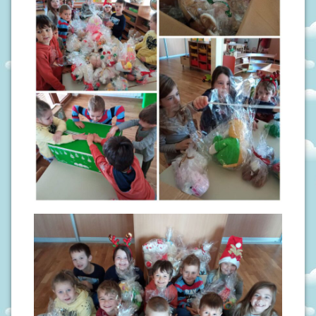
N
I
V
R
T
I
Ć
I