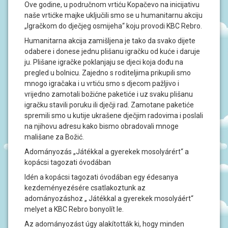
J
Ove godine, u područnom vrtiću Kopačevo na inicijativu
A
naše vrtićke majke uključili smo se u humanitarnu akciju
„Igračkom do dječjeg osmijeha“ koju provodi KBC Rebro.
D
Humanitarna akcija zamišljena je tako da svako dijete
O
odabere i donese jednu plišanu igračku od kuće i daruje
K
U
ju. Plišane igračke poklanjaju se djeci koja dođu na
M
pregled u bolnicu. Zajedno s roditeljima prikupili smo
E
mnogo igračaka i u vrtiću smo s djecom pažljivo i
N
T
vrijedno zamotali božićne paketiće i uz svaku plišanu
I
igračku stavili poruku ili dječji rad. Zamotane paketiće
spremili smo u kutije ukrašene dječjim radovima i poslali
P
na njihovu adresu kako bismo obradovali mnoge
R
mališane za Božić.
O
J
Adományozás „Játékkal a gyerekek mosolyárért“ a
E
kopácsi tagozati óvodában
K
T
Idén a kopácsi tagozati óvodában egy édesanya
I
kezdeményezésére csatlakoztunk az
adományozáshoz „ Játékkal a gyerekek mosolyáért“
U
melyet a KBC Rebro bonyolít le.
P
I
Az adományozást úgy alakították ki, hogy minden