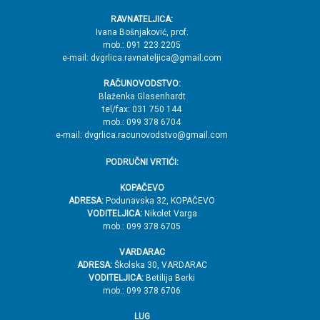
e
RAVNATELJICA:
→
Ivana Bošnjaković, prof.
mob.: 091 223 2205
V
e-mail: dvgrlica.ravnateljica@gmail.com
r
RAČUNOVODSTVO:
h
Blaženka Glasenhardt
tel/fax: 031 750 144
mob.: 099 378 6704
e-mail: dvgrlica.racunovodstvo@gmail.com
PODRUČNI VRTIĆI:
KOPAČEVO
ADRESA:
Podunavska 32, KOPAČEVO
VODITELJICA:
Nikolet Varga
mob.: 099 378 6705
VARDARAC
ADRESA:
Školska 30, VARDARAC
VODITELJICA:
Betilija Berki
mob.: 099 378 6706
LUG