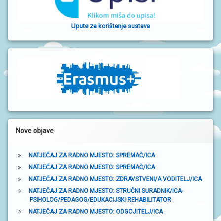
o
Upute za korištenje sustava
č
n
a
t
r
a
k
Nove objave
a
NATJEČAJ ZA RADNO MJESTO: SPREMAČ/ICA
NATJEČAJ ZA RADNO MJESTO: SPREMAČ/ICA
NATJEČAJ ZA RADNO MJESTO: ZDRAVSTVENI/A VODITELJ/ICA
NATJEČAJ ZA RADNO MJESTO: STRUČNI SURADNIK/ICA-
PSIHOLOG/PEDAGOG/EDUKACIJSKI REHABILITATOR
NATJEČAJ ZA RADNO MJESTO: ODGOJITELJ/ICA