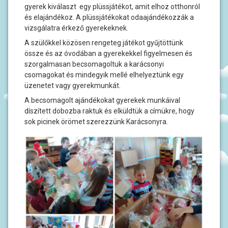
S
gyerek kiválaszt egy plüssjátékot, amit elhoz otthonról
I
és elajándékoz. A plüssjátékokat odaajándékozzák a
vizsgálatra érkező gyerekeknek.
V
A szülőkkel közösen rengeteg játékot gyűjtöttünk
O
D
össze és az óvodában a gyerekekkel figyelmesen és
I
szorgalmasan becsomagoltuk a karácsonyi
Č
csomagokat és mindegyik mellé elhelyeztünk egy
Z
A
üzenetet vagy gyerekmunkát.
R
A becsomagolt ajándékokat gyerekek munkáival
O
D
díszített dobozba raktuk és elküldtük a címükre, hogy
I
sok picinek örömet szerezzünk Karácsonyra.
T
E
L
J
E
P
O
D
R
U
Č