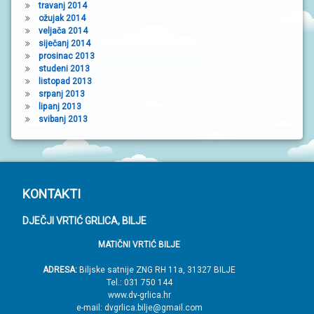
travanj 2014
ožujak 2014
veljača 2014
siječanj 2014
prosinac 2013
studeni 2013
listopad 2013
srpanj 2013
lipanj 2013
svibanj 2013
P
KONTAKTI
o
DJEČJI VRTIĆ GRLICA, BILJE
d
MATIČNI VRTIĆ BILJE
n
o
ADRESA:
Biljske satnije ZNG RH 11a, 31327 BILJE
Tel.: 031 750 144
ž
www.dv-grlica.hr
j
e-mail: dvgrlica.bilje@gmail.com