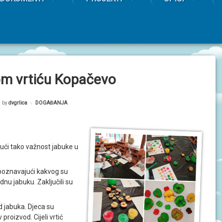
om vrtiću Kopačevo
by
dvgrlica
Kategorije:
DOGAĐANJA
čući tako važnost jabuke u
spoznavajući kakvog su
dnu jabuku. Zaključili su
od jabuka. Djeca su
proizvod. Cijeli vrtić