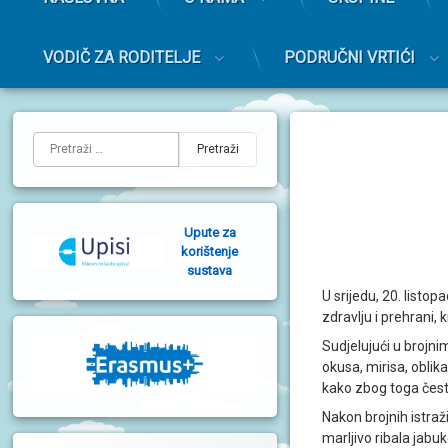
r
i
m
VODIČ ZA RODITELJE
PODRUČNI VRTIĆI
a
r
Preskoči
n
na
L
i
sadržaj
Pretraži:
i
j
e
Upute za
v
korištenje
sustava
a
U srijedu, 20. listo
b
zdravlju i prehrani, 
o
Sudjelujući u brojn
okusa, mirisa, oblik
č
kako zbog toga često 
n
Nakon brojnih istraži
a
marljivo ribala jabuk