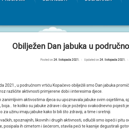
Obilježen Dan jabuka u područn
Posted on
24. listopada 2021.
Updated on
24. listopada 2021.
pada 2021., u područnom vrtiću Kopačevo obilježili smo Dan jabuka promi
kroz različite aktivnosti primjerene dobi i interesima djece.
im zanimljivim aktivostima djeca su upoznavala jabuke svim osjetilima, 
a, boja… te koliko su jabuke zdrave i da je poželjno svakodnevno pojesti je
za užinu imaju jabuke kako bi bili što zdraviji, a time i sretniji.
vačkih, spoznajnih, likovnih i drugih aktivnosti, odlučili smo ispeći i pitu 
e, posipala ih cimetom i šećerom, stavila peći te kasnije degustirali gotov 