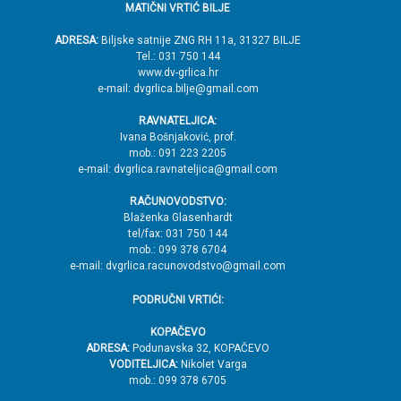
MATIČNI VRTIĆ BILJE
n
o
ADRESA:
Biljske satnije ZNG RH 11a, 31327 BILJE
Tel.: 031 750 144
ž
www.dv-grlica.hr
j
e-mail: dvgrlica.bilje@gmail.com
e
RAVNATELJICA:
→
Ivana Bošnjaković, prof.
mob.: 091 223 2205
V
e-mail: dvgrlica.ravnateljica@gmail.com
r
RAČUNOVODSTVO:
h
Blaženka Glasenhardt
tel/fax: 031 750 144
mob.: 099 378 6704
e-mail: dvgrlica.racunovodstvo@gmail.com
PODRUČNI VRTIĆI:
KOPAČEVO
ADRESA:
Podunavska 32, KOPAČEVO
VODITELJICA:
Nikolet Varga
mob.: 099 378 6705