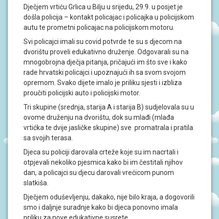
J
Dječjem vrtiću Grlica u Bilju u srijedu, 29.9. u posjet je
A
došla policija – kontakt policajac i policajka u policijskom
autu te prometni policajac na policijskom motoru.
D
Svi policajci imali su covid potvrde te su s djecom na
O
K
dvorištu proveli edukativno druženje. Odgovarali su na
U
mnogobrojna dječja pitanja, pričajući im što sve i kako
M
rade hrvatski policajci i upoznajući ih sa svom svojom
E
N
opremom. Svako dijete imalo je priliku sjesti i izbliza
T
proučiti policijski auto i policijski motor.
I
Tri skupine (srednja, starija A i starija B) sudjelovala su u
ovome druženju na dvorištu, dok su mlađi (mlađa
P
vrtićka te dvije jasličke skupine) sve promatrala i pratila
R
O
sa svojih terasa.
J
E
Djeca su policiji darovala crteže koje su im nacrtali i
K
otpjevali nekoliko pjesmica kako bi im čestitali njihov
T
dan, a policajci su djecu darovali vrećicom punom
I
slatkiša.
Dječjem oduševljenju, dakako, nije bilo kraja, a dogovorili
U
P
smo i daljnje suradnje kako bi djeca ponovno imala
I
priliku za nove edukativne susrete.