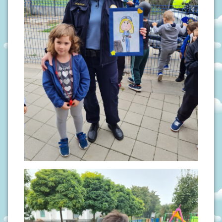
N
I
V
R
T
I
Ć
I