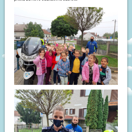
S
I
V
O
D
I
Č
Z
A
R
O
D
I
T
E
L
J
E
P
O
D
R
U
Č