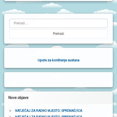
L
Pretraži:
i
j
e
v
a
Upute za korištenje sustava
b
o
č
n
a
Nove objave
t
NATJEČAJ ZA RADNO MJESTO: SPREMAČ/ICA
r
NATJEČAJ ZA RADNO MJESTO: SPREMAČ/ICA