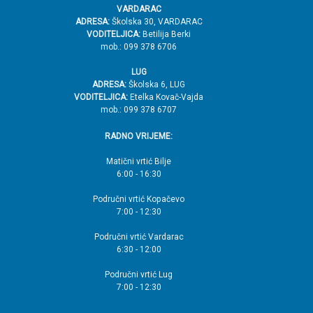
VARDARAC
ADRESA:
Školska 30, VARDARAC
VODITELJICA:
Betilija Berki
mob.: 099 378 6706
LUG
ADRESA:
Školska 6, LUG
VODITELJICA:
Etelka Kovač-Vajda
mob.: 099 378 6707
RADNO VRIJEME:
Matični vrtić Bilje
6:00 - 16:30
Područni vrtić Kopačevo
7:00 - 12:30
Područni vrtić Vardarac
6:30 - 12:00
Područni vrtić Lug
7:00 - 12:30