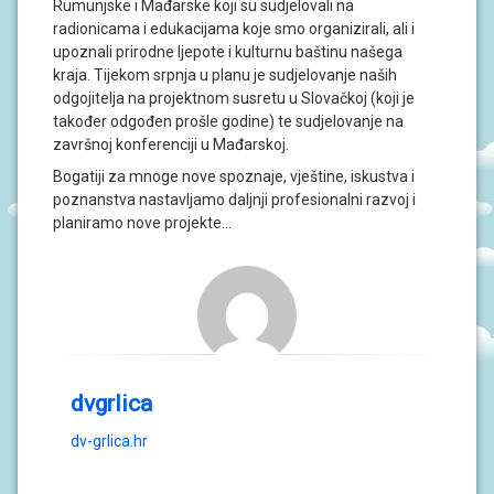
Rumunjske i Mađarske koji su sudjelovali na
S
I
radionicama i edukacijama koje smo organizirali, ali i
upoznali prirodne ljepote i kulturnu baštinu našega
kraja. Tijekom srpnja u planu je sudjelovanje naših
V
O
odgojitelja na projektnom susretu u Slovačkoj (koji je
D
također odgođen prošle godine) te sudjelovanje na
I
završnoj konferenciji u Mađarskoj.
Č
Z
Bogatiji za mnoge nove spoznaje, vještine, iskustva i
A
poznanstva nastavljamo daljnji profesionalni razvoj i
R
O
planiramo nove projekte…
D
I
T
E
L
J
E
P
dvgrlica
O
D
dv-grlica.hr
R
U
Č