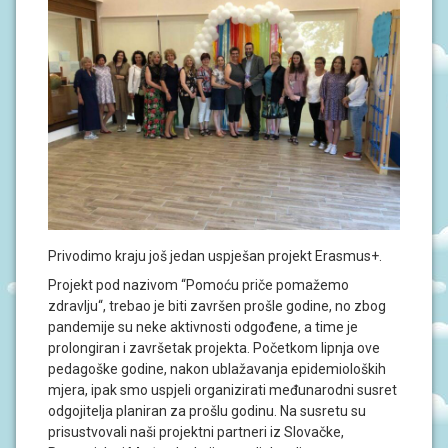
J
A
D
O
K
U
M
E
N
T
I
P
Privodimo kraju još jedan uspješan projekt Erasmus+.
R
O
Projekt pod nazivom “Pomoću priče pomažemo
J
zdravlju“, trebao je biti završen prošle godine, no zbog
E
K
pandemije su neke aktivnosti odgođene, a time je
T
prolongiran i završetak projekta. Početkom lipnja ove
I
pedagoške godine, nakon ublažavanja epidemioloških
mjera, ipak smo uspjeli organizirati međunarodni susret
U
odgojitelja planiran za prošlu godinu. Na susretu su
P
prisustvovali naši projektni partneri iz Slovačke,
I