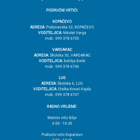
PODRUČNI VRTIĆI:
KOPAČEVO
ADRESA:
Podunavska 32, KOPAČEVO
VODITELJICA:
Nikolet Varga
mob.: 099 378 6705
VARDARAC
ADRESA:
Školska 30, VARDARAC
VODITELJICA:
Betilija Berki
mob.: 099 378 6706
LUG
ADRESA:
Školska 6, LUG
VODITELJICA:
Etelka Kovač-Vajda
mob.: 099 378 6707
RADNO VRIJEME:
Matični vrtić Bilje
6:00 - 16:30
Područni vrtić Kopačevo