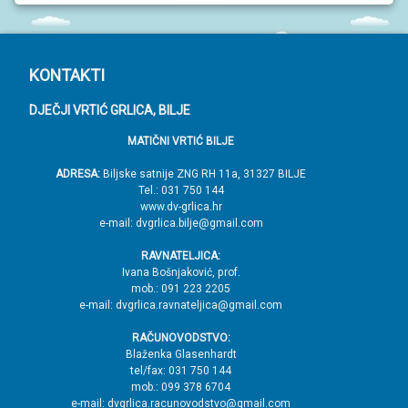
P
KONTAKTI
o
DJEČJI VRTIĆ GRLICA, BILJE
d
MATIČNI VRTIĆ BILJE
n
o
ADRESA:
Biljske satnije ZNG RH 11a, 31327 BILJE
Tel.: 031 750 144
ž
www.dv-grlica.hr
j
e-mail: dvgrlica.bilje@gmail.com
e
RAVNATELJICA:
→
Ivana Bošnjaković, prof.
mob.: 091 223 2205
V
e-mail: dvgrlica.ravnateljica@gmail.com
r
RAČUNOVODSTVO:
h
Blaženka Glasenhardt
tel/fax: 031 750 144
mob.: 099 378 6704
e-mail: dvgrlica.racunovodstvo@gmail.com