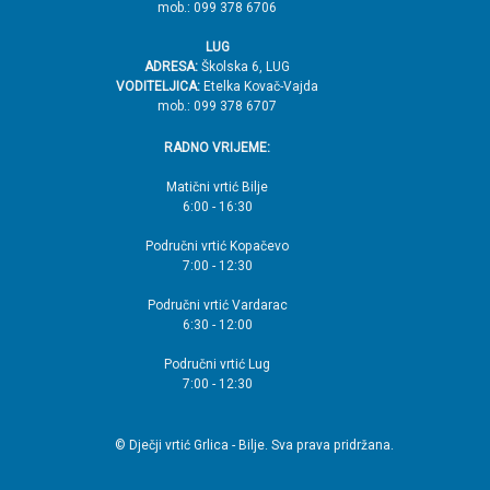
mob.: 099 378 6706
LUG
ADRESA:
Školska 6, LUG
VODITELJICA:
Etelka Kovač-Vajda
mob.: 099 378 6707
RADNO VRIJEME:
Matični vrtić Bilje
6:00 - 16:30
Područni vrtić Kopačevo
7:00 - 12:30
Područni vrtić Vardarac
6:30 - 12:00
Područni vrtić Lug
7:00 - 12:30
© Dječji vrtić Grlica - Bilje. Sva prava pridržana.