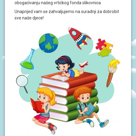
S
obogaćivanju našeg vrtićkog fonda slikovnica.
I
Unaprijed vam se zahvaljujemo na suradnji za dobrobit
sve naše djece!
V
O
D
I
Č
Z
A
R
O
D
I
T
E
L
J
E
P
O
D
R
U
Č