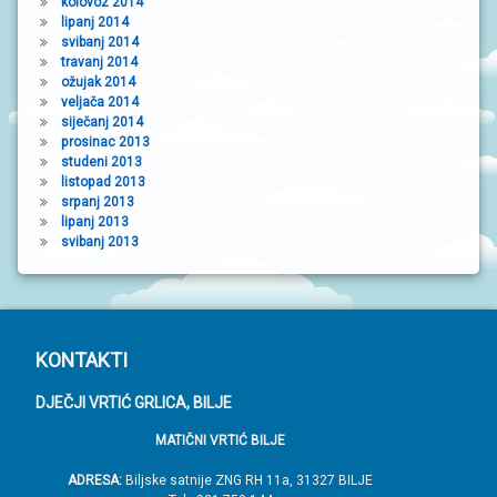
kolovoz 2014
lipanj 2014
svibanj 2014
travanj 2014
ožujak 2014
veljača 2014
siječanj 2014
prosinac 2013
studeni 2013
listopad 2013
srpanj 2013
lipanj 2013
svibanj 2013
P
KONTAKTI
o
DJEČJI VRTIĆ GRLICA, BILJE
d
MATIČNI VRTIĆ BILJE
n
o
ADRESA:
Biljske satnije ZNG RH 11a, 31327 BILJE