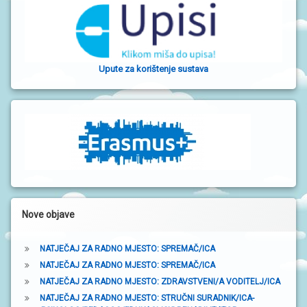
a
b
o
Upute za korištenje sustava
č
n
a
t
r
a
k
Nove objave
a
NATJEČAJ ZA RADNO MJESTO: SPREMAČ/ICA
NATJEČAJ ZA RADNO MJESTO: SPREMAČ/ICA
NATJEČAJ ZA RADNO MJESTO: ZDRAVSTVENI/A VODITELJ/ICA
NATJEČAJ ZA RADNO MJESTO: STRUČNI SURADNIK/ICA-