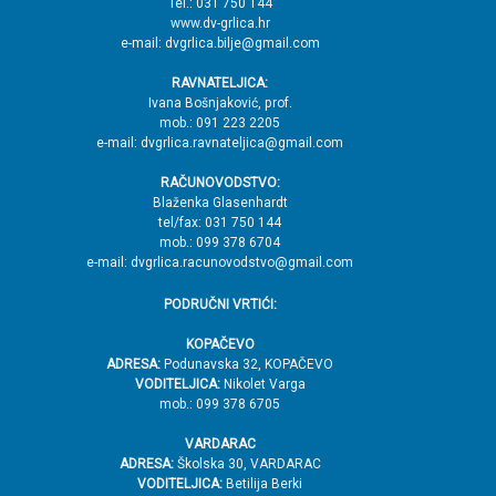
Tel.: 031 750 144
ž
www.dv-grlica.hr
j
e-mail: dvgrlica.bilje@gmail.com
e
RAVNATELJICA:
→
Ivana Bošnjaković, prof.
mob.: 091 223 2205
V
e-mail: dvgrlica.ravnateljica@gmail.com
r
RAČUNOVODSTVO:
h
Blaženka Glasenhardt
tel/fax: 031 750 144
mob.: 099 378 6704
e-mail: dvgrlica.racunovodstvo@gmail.com
PODRUČNI VRTIĆI:
KOPAČEVO
ADRESA:
Podunavska 32, KOPAČEVO
VODITELJICA:
Nikolet Varga
mob.: 099 378 6705
VARDARAC
ADRESA:
Školska 30, VARDARAC
VODITELJICA:
Betilija Berki