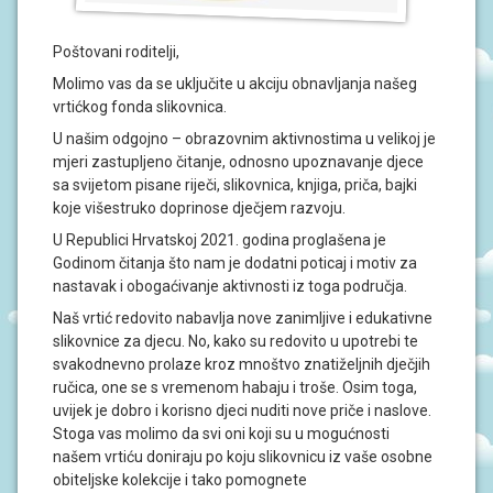
J
A
Poštovani roditelji,
D
Molimo vas da se uključite u akciju obnavljanja našeg
O
vrtićkog fonda slikovnica.
K
U
U našim odgojno – obrazovnim aktivnostima u velikoj je
M
mjeri zastupljeno čitanje, odnosno upoznavanje djece
E
N
sa svijetom pisane riječi, slikovnica, knjiga, priča, bajki
T
koje višestruko doprinose dječjem razvoju.
I
U Republici Hrvatskoj 2021. godina proglašena je
Godinom čitanja što nam je dodatni poticaj i motiv za
P
nastavak i obogaćivanje aktivnosti iz toga područja.
R
O
Naš vrtić redovito nabavlja nove zanimljive i edukativne
J
slikovnice za djecu. No, kako su redovito u upotrebi te
E
K
svakodnevno prolaze kroz mnoštvo znatiželjnih dječjih
T
ručica, one se s vremenom habaju i troše. Osim toga,
I
uvijek je dobro i korisno djeci nuditi nove priče i naslove.
Stoga vas molimo da svi oni koji su u mogućnosti
U
našem vrtiću doniraju po koju slikovnicu iz vaše osobne
P
obiteljske kolekcije i tako pomognete
I