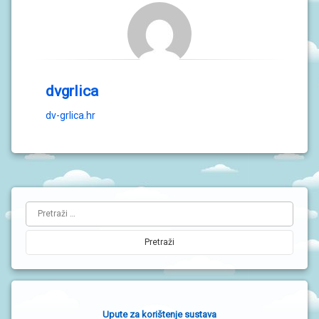
dvgrlica
dv-grlica.hr
L
Pretraži:
i
j
e
v
a
Upute za korištenje sustava