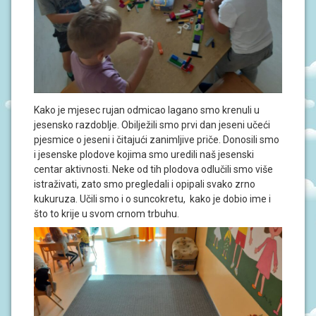
Kako je mjesec rujan odmicao lagano smo krenuli u
jesensko razdoblje. Obilježili smo prvi dan jeseni učeći
pjesmice o jeseni i čitajući zanimljive priče. Donosili smo
i jesenske plodove kojima smo uredili naš jesenski
centar aktivnosti. Neke od tih plodova odlučili smo više
istraživati, zato smo pregledali i opipali svako zrno
kukuruza. Učili smo i o suncokretu, kako je dobio ime i
što to krije u svom crnom trbuhu.