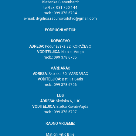
Blaženka Glasenhardt
tel/fax: 031 750 144
mob.: 099 378 6704
e-mail: dvgrlica.racunovodstvo@gmail.com
PODRUČNI VRTIĆI:
KOPAČEVO
ADRESA:
Podunavska 32, KOPAČEVO
VODITELJICA:
Nikolet Varga
mob.: 099 378 6705
VARDARAC
ADRESA:
Školska 30, VARDARAC
VODITELJICA:
Betilija Berki
mob.: 099 378 6706
LUG
ADRESA:
Školska 6, LUG
VODITELJICA:
Etelka Kovač-Vajda
mob.: 099 378 6707
RADNO VRIJEME:
Matični vrtić Bilje