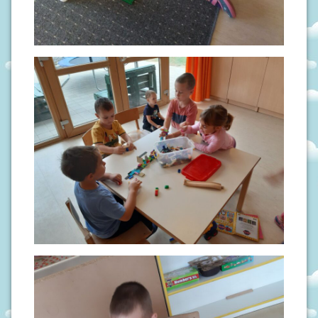
N
I
V
R
T
I
Ć
I