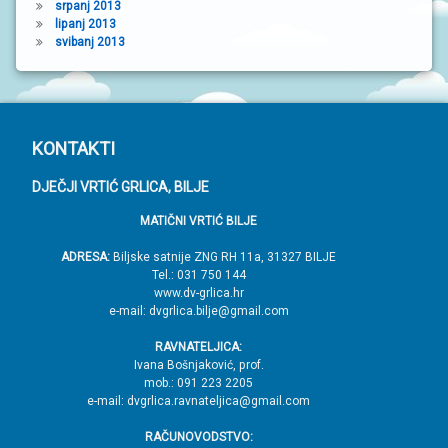
srpanj 2013
lipanj 2013
svibanj 2013
P
KONTAKTI
o
DJEČJI VRTIĆ GRLICA, BILJE
d
MATIČNI VRTIĆ BILJE
n
o
ADRESA:
Biljske satnije ZNG RH 11a, 31327 BILJE
Tel.: 031 750 144
ž
www.dv-grlica.hr
j
e-mail: dvgrlica.bilje@gmail.com
e
RAVNATELJICA:
→
Ivana Bošnjaković, prof.
mob.: 091 223 2205
V
e-mail: dvgrlica.ravnateljica@gmail.com
r
RAČUNOVODSTVO:
h