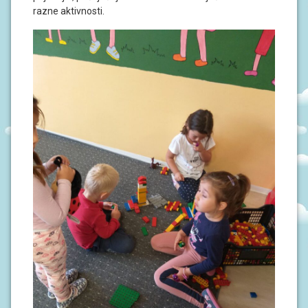
S
razne aktivnosti.
I
V
O
D
I
Č
Z
A
R
O
D
I
T
E
L
J
E
P
O
D
R
U
Č