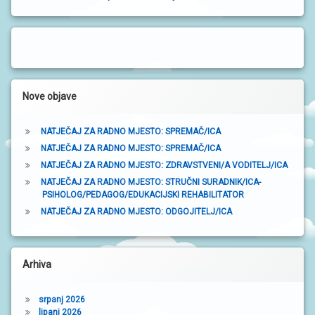
b
o
č
n
a
Nove objave
t
NATJEČAJ ZA RADNO MJESTO: SPREMAČ/ICA
r
NATJEČAJ ZA RADNO MJESTO: SPREMAČ/ICA
a
NATJEČAJ ZA RADNO MJESTO: ZDRAVSTVENI/A VODITELJ/ICA
NATJEČAJ ZA RADNO MJESTO: STRUČNI SURADNIK/ICA-
k
PSIHOLOG/PEDAGOG/EDUKACIJSKI REHABILITATOR
a
NATJEČAJ ZA RADNO MJESTO: ODGOJITELJ/ICA
Arhiva
srpanj 2026
lipanj 2026