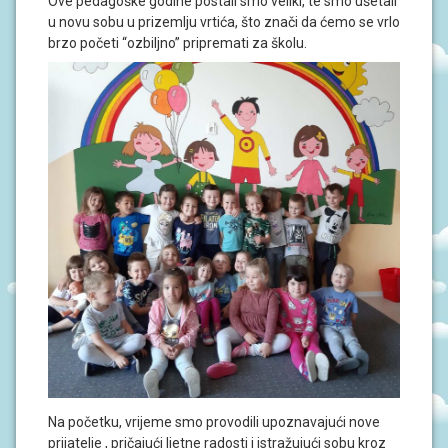
Ove pedagoške godine postali smo veliki, te smo ušetali
J
u novu sobu u prizemlju vrtića, što znači da ćemo se vrlo
A
brzo početi “ozbiljno” pripremati za školu.
D
O
K
U
M
E
N
T
I
P
R
O
J
E
K
T
I
U
Na početku, vrijeme smo provodili upoznavajući nove
P
I
prijatelje , pričajući ljetne radosti i istražujući sobu kroz