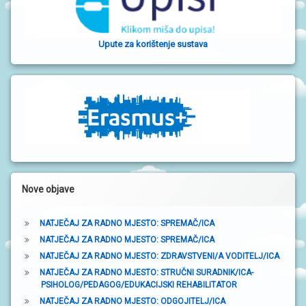
b
o
Upute za korištenje sustava
č
n
a
t
r
a
k
Nove objave
a
NATJEČAJ ZA RADNO MJESTO: SPREMAČ/ICA
NATJEČAJ ZA RADNO MJESTO: SPREMAČ/ICA
NATJEČAJ ZA RADNO MJESTO: ZDRAVSTVENI/A VODITELJ/ICA
NATJEČAJ ZA RADNO MJESTO: STRUČNI SURADNIK/ICA-
PSIHOLOG/PEDAGOG/EDUKACIJSKI REHABILITATOR
NATJEČAJ ZA RADNO MJESTO: ODGOJITELJ/ICA