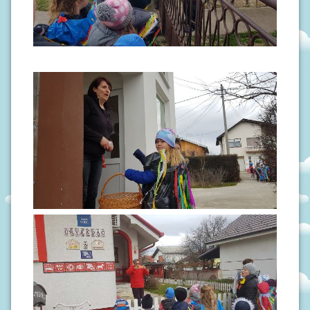
J
A
D
O
K
U
M
E
N
T
I
P
R
O
J
E
K
T
I
U
P
I