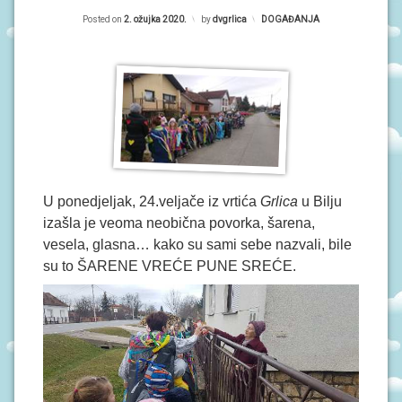
P
R
O
Posted on
2. ožujka 2020.
by
dvgrlica
Kategorije:
DOGAĐANJA
r
G
R
i
A
M
m
I
a
O
r
B
A
n
V
i
I
U ponedjeljak, 24.veljače iz vrtića
Grlica
u Bilju
J
E
izašla je veoma neobična povorka, šarena,
S
vesela, glasna… kako su sami sebe nazvali, bile
T
I
su to ŠARENE VREĆE PUNE SREĆE.
D
O
G
A
Đ
A
N