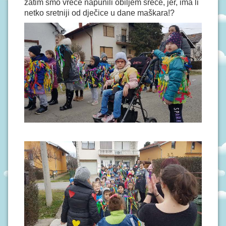
zatim smo vreće napunili obiljem sreće, jer, ima li
netko sretniji od dječice u dane maškara!?