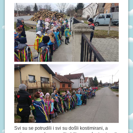
N
I
V
R
T
I
Ć
I
Svi su se potrudili i svi su došli kostimirani, a