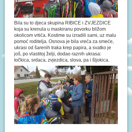
S
I
V
Bila su to djeca skupina RIBICE i ZVJEZDICE
O
koja su krenula u maskiranu povorku bližom
D
I
okolicom vrtića. Kostime su izradili sami, uz malu
Č
pomoć roditelja. Osnova je bila vreća za smeće,
Z
ukrasi od šarenih traka krep papira, a svatko je
A
još, po vlastitoj želji, dodao raznih ukrasa:
R
O
točkica, srdaca, zvjezdica, slova, pa i šljokica.
D
I
T
E
L
J
E
P
O
D
R
U
Č