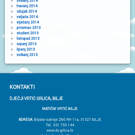
svibanj 2014
travanj 2014
ožujak 2014
veljača 2014
siječanj 2014
prosinac 2013
studeni 2013
listopad 2013
srpanj 2013
lipanj 2013
svibanj 2013
P
KONTAKTI
o
DJEČJI VRTIĆ GRLICA, BILJE
d
MATIČNI VRTIĆ BILJE
n
o
ADRESA:
Biljske satnije ZNG RH 11a, 31327 BILJE
Tel.: 031 750 144
ž
www.dv-grlica.hr