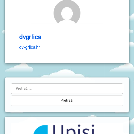
dvgrlica
dv-grlica.hr
L
Pretraži:
i
j
e
v
a