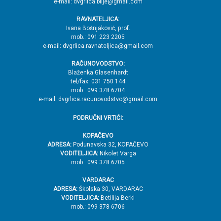
j
e-mail: dvgrlica.bilje@gmail.com
e
RAVNATELJICA:
→
Ivana Bošnjaković, prof.
mob.: 091 223 2205
V
e-mail: dvgrlica.ravnateljica@gmail.com
r
RAČUNOVODSTVO:
h
Blaženka Glasenhardt
tel/fax: 031 750 144
mob.: 099 378 6704
e-mail: dvgrlica.racunovodstvo@gmail.com
PODRUČNI VRTIĆI:
KOPAČEVO
ADRESA:
Podunavska 32, KOPAČEVO
VODITELJICA:
Nikolet Varga
mob.: 099 378 6705
VARDARAC
ADRESA:
Školska 30, VARDARAC
VODITELJICA:
Betilija Berki
mob.: 099 378 6706