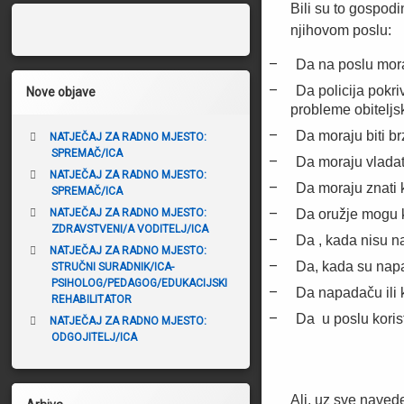
b
Bili su to gospod
o
njihovom poslu:
č
–
Da na poslu mora
n
–
Da policija pokri
Nove objave
a
probleme obiteljsk
–
Da moraju biti brz
t
NATJEČAJ ZA RADNO MJESTO:
SPREMAČ/ICA
–
Da moraju vladat
r
NATJEČAJ ZA RADNO MJESTO:
–
Da moraju znati ko
SPREMAČ/ICA
a
–
NATJEČAJ ZA RADNO MJESTO:
Da oružje mogu k
k
ZDRAVSTVENI/A VODITELJ/ICA
–
Da , kada nisu na
a
NATJEČAJ ZA RADNO MJESTO:
–
Da, kada su napa
STRUČNI SURADNIK/ICA-
PSIHOLOG/PEDAGOG/EDUKACIJSKI
–
Da napadaču ili 
REHABILITATOR
–
Da u poslu korist
NATJEČAJ ZA RADNO MJESTO:
ODGOJITELJ/ICA
Ali, uz sve nav