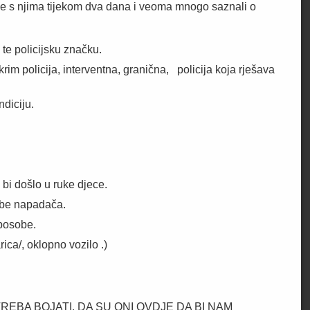
 se s njima tijekom dva dana i veoma mnogo saznali o
te policijsku značku.
krim policija, interventna, granična, policija koja rješava
ndiciju.
 bi došlo u ruke djece.
obe napadača.
sposobe.
ica/, oklopno vozilo .)
 NE TREBA BOJATI, DA SU ONI OVDJE DA BI NAM