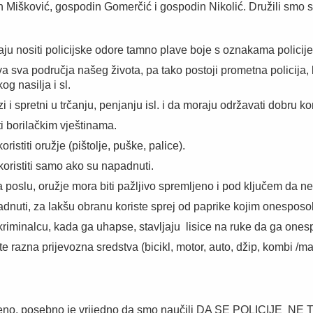
in Mišković, gospodin Gomerčić i gospodin Nikolić. Družili smo
ju nositi policijske odore tamno plave boje s oznakama policije 
va sva područja našeg života, pa tako postoji prometna policija, 
og nasilja i sl.
i i spretni u trčanju, penjanju isl. i da moraju održavati dobru ko
i borilačkim vještinama.
ristiti oružje (pištolje, puške, palice).
oristiti samo ako su napadnuti.
 poslu, oružje mora biti pažljivo spremljeno i pod ključem da ne
dnuti, za lakšu obranu koriste sprej od paprike kojim onespos
kriminalcu, kada ga uhapse, stavljaju lisice na ruke da ga one
e razna prijevozna sredstva (bicikl, motor, auto, džip, kombi /mar
edeno, posebno je vrijedno da smo naučili DA SE POLICIJE