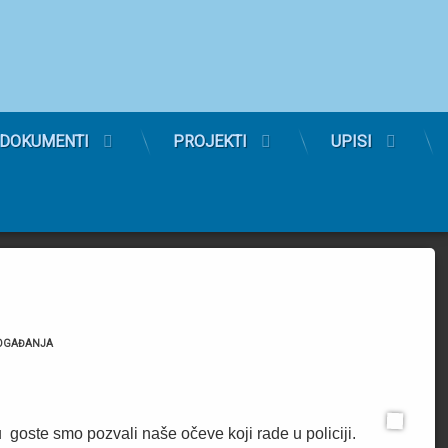
Dječj
DOKUMENTI
PROJEKTI
UPISI
tegorije:
OGAĐANJA
 goste smo pozvali naše očeve koji rade u policiji.