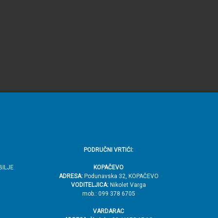
PODRUČNI VRTIĆI:
BILJE
KOPAČEVO
ADRESA:
Podunavska 32, KOPAČEVO
VODITELJICA:
Nikolet Varga
mob.: 099 378 6705
VARDARAC