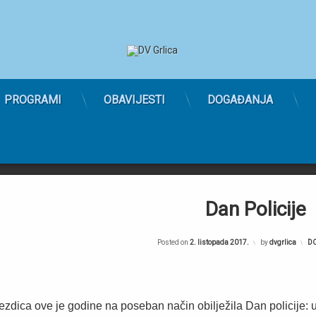
PROGRAMI
OBAVIJESTI
DOGAĐANJA
Dan Policije
Posted on
2. listopada 2017.
by
dvgrlica
Ka
D
zdica ove je godine na poseban način obilježila Dan policije: u