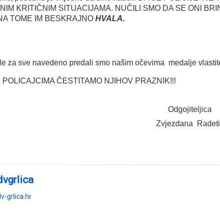
NIM KRITIČNIM SITUACIJAMA. NUČILI SMO DA SE ONI BR
 NA TOME IM BESKRAJNO
HVALA.
le za sve navedeno predali smo našim očevima medalje vlas
JCIMA ČESTITAMO NJIHOV PRAZNIK!!!
gojiteljica
ezdana Radeti
dvgrlica
v-grlica.hr