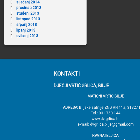
siječanj 2014
prosinac 2013
studeni 2013
listopad 2013
srpanj 2013
lipanj 2013
svibanj 2013
P
KONTAKTI
o
DJEČJI VRTIĆ GRLICA, BILJE
d
MATIČNI VRTIĆ BILJE
n
o
ADRESA:
Biljske satnije ZNG RH 11a, 31327 
Tel.: 031 750 144
ž
www.dv-grlica.hr
j
e-mail: dvgrlica.bilje@gmail.com
e
RAVNATELJICA: