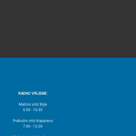
RADNO VRIJEME:
Matični vrtić Bilje
6:00 - 16:30
Područni vrtić Kopačevo
7:00 - 12:30