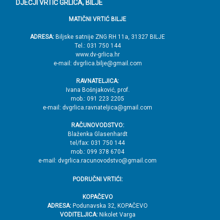
DJEČJI VRTIĆ GRLICA, BILJE
d
MATIČNI VRTIĆ BILJE
n
o
ADRESA:
Biljske satnije ZNG RH 11a, 31327 BILJE
Tel.: 031 750 144
ž
www.dv-grlica.hr
j
e-mail: dvgrlica.bilje@gmail.com
e
RAVNATELJICA:
→
Ivana Bošnjaković, prof.
mob.: 091 223 2205
V
e-mail: dvgrlica.ravnateljica@gmail.com
r
RAČUNOVODSTVO:
h
Blaženka Glasenhardt
tel/fax: 031 750 144
mob.: 099 378 6704
e-mail: dvgrlica.racunovodstvo@gmail.com
PODRUČNI VRTIĆI:
KOPAČEVO
ADRESA:
Podunavska 32, KOPAČEVO
VODITELJICA:
Nikolet Varga