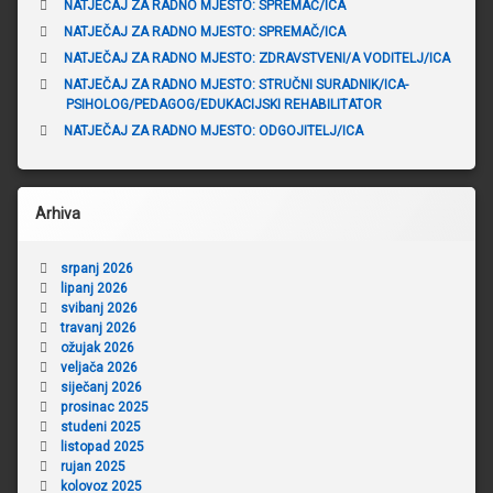
N
NATJEČAJ ZA RADNO MJESTO: SPREMAČ/ICA
r
I
NATJEČAJ ZA RADNO MJESTO: SPREMAČ/ICA
V
a
NATJEČAJ ZA RADNO MJESTO: ZDRAVSTVENI/A VODITELJ/ICA
R
T
NATJEČAJ ZA RADNO MJESTO: STRUČNI SURADNIK/ICA-
k
I
PSIHOLOG/PEDAGOG/EDUKACIJSKI REHABILITATOR
Ć
a
I
NATJEČAJ ZA RADNO MJESTO: ODGOJITELJ/ICA
Arhiva
srpanj 2026
lipanj 2026
svibanj 2026
travanj 2026
ožujak 2026
veljača 2026
siječanj 2026
prosinac 2025
studeni 2025
listopad 2025
rujan 2025
kolovoz 2025