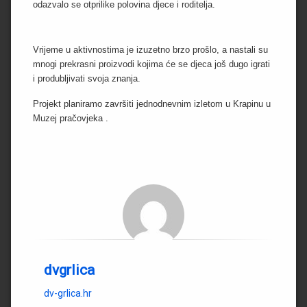
J
odazvalo se otprilike polovina djece i roditelja.
A
D
Vrijeme u aktivnostima je izuzetno brzo prošlo, a nastali su
O
mnogi prekrasni proizvodi kojima će se djeca još dugo igrati
K
i produbljivati svoja znanja.
U
M
E
Projekt planiramo završiti jednodnevnim izletom u Krapinu u
N
Muzej pračovjeka .
T
I
P
R
O
J
E
K
T
I
dvgrlica
U
P
dv-grlica.hr
I