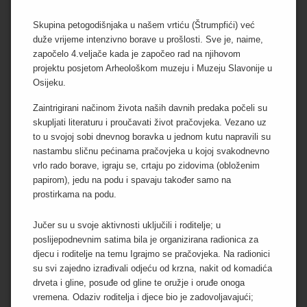
P
R
O
r
Skupina petogodišnjaka u našem vrtiću (Štrumpfići) već
G
R
duže vrijeme intenzivno borave u prošlosti. Sve je, naime,
i
A
započelo 4.veljače kada je započeo rad na njihovom
M
m
projektu posjetom Arheološkom muzeju i Muzeju Slavonije u
I
a
Osijeku.
O
r
Zaintrigirani načinom života naših davnih predaka počeli su
B
skupljati literaturu i proučavati život pračovjeka. Vezano uz
A
n
V
to u svojoj sobi dnevnog boravka u jednom kutu napravili su
i
I
nastambu sličnu pećinama pračovjeka u kojoj svakodnevno
J
vrlo rado borave, igraju se, crtaju po zidovima (obloženim
E
S
papirom), jedu na podu i spavaju također samo na
T
prostirkama na podu.
I
Jučer su u svoje aktivnosti uključili i roditelje; u
D
poslijepodnevnim satima bila je organizirana radionica za
O
djecu i roditelje na temu Igrajmo se pračovjeka. Na radionici
G
A
su svi zajedno izrađivali odjeću od krzna, nakit od komadića
Đ
drveta i gline, posuđe od gline te oružje i oruđe onoga
A
vremena. Odaziv roditelja i djece bio je zadovoljavajući;
N