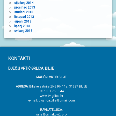
siječanj 2014
prosinac 2013
studeni 2013
listopad 2013
srpanj 2013
lipanj 2013
svibanj 2013
P
KONTAKTI
o
DJEČJI VRTIĆ GRLICA, BILJE
d
MATIČNI VRTIĆ BILJE
n
o
ADRESA:
Biljske satnije ZNG RH 11a, 31327 BILJE
Tel.: 031 750 144
ž
www.dv-grlica.hr
j
e-mail: dvgrlica.bilje@gmail.com
e
RAVNATELJICA:
→
Ivana Bošnjaković, prof.