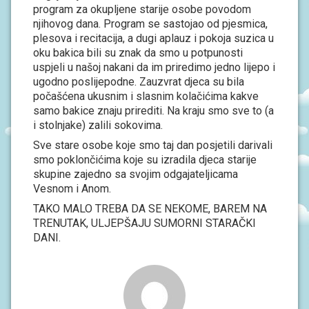
S
program za okupljene starije osobe povodom
I
njihovog dana. Program se sastojao od pjesmica,
plesova i recitacija, a dugi aplauz i pokoja suzica u
V
oku bakica bili su znak da smo u potpunosti
O
uspjeli u našoj nakani da im priredimo jedno lijepo i
D
ugodno poslijepodne. Zauzvrat djeca su bila
I
Č
počašćena ukusnim i slasnim kolačićima kakve
Z
samo bakice znaju prirediti. Na kraju smo sve to (a
A
i stolnjake) zalili sokovima.
R
O
Sve stare osobe koje smo taj dan posjetili darivali
D
smo poklončićima koje su izradila djeca starije
I
T
skupine zajedno sa svojim odgajateljicama
E
Vesnom i Anom.
L
J
TAKO MALO TREBA DA SE NEKOME, BAREM NA
E
TRENUTAK, ULJEPŠAJU SUMORNI STARAČKI
DANI.
P
O
D
R
U
Č