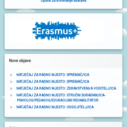
Upute za korištenje sustava
č
n
a
t
r
a
k
Nove objave
a
NATJEČAJ ZA RADNO MJESTO: SPREMAČ/ICA
NATJEČAJ ZA RADNO MJESTO: SPREMAČ/ICA
NATJEČAJ ZA RADNO MJESTO: ZDRAVSTVENI/A VODITELJ/ICA
NATJEČAJ ZA RADNO MJESTO: STRUČNI SURADNIK/ICA-
PSIHOLOG/PEDAGOG/EDUKACIJSKI REHABILITATOR
NATJEČAJ ZA RADNO MJESTO: ODGOJITELJ/ICA