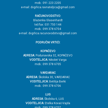
mob.: 091 223 2205
V
e-mail: dvgrlica.ravnateljica@gmail.com
r
RAČUNOVODSTVO:
h
Blaženka Glasenhardt
tel/fax: 031 750 144
mob.: 099 378 6704
e-mail: dvgrlica.racunovodstvo@gmail.com
PODRUČNI VRTIĆI:
KOPAČEVO
ADRESA:
Podunavska 32, KOPAČEVO
VODITELJICA:
Nikolet Varga
mob.: 099 378 6705
VARDARAC
ADRESA:
Školska 30, VARDARAC
VODITELJICA:
Betilija Berki
mob.: 099 378 6706
LUG
ADRESA:
Školska 6, LUG
VODITELJICA:
Etelka Kovač-Vajda
mob.: 099 378 6707