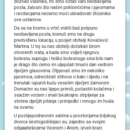
dozvao vlasnike, mi smo ostali vani neobavljena
J
A
posla, žalosni što našim poklončićima i pjesmama
i recitacijama nećemo moći obradovati štićenike
ove ustanove.
D
O
Da se ne bismo u vrtić vratili baš potpuno
K
neobavljena posla, krenuli smo na drugu
U
M
predviđenu lokaciju; u posjet obitelji Kovačević
E
Martina. U toj su nas obitelji dočekali širom
N
otvorenih vrata, a kada smo vidjeli njegovu
T
I
bolesnu suprugu i teško bolesnoga sina bilo nam
je drago što ćemo im uljepšati tmurni dan vedrom
dječjim glasovima. Otpjevali smo im nekoliko
P
R
pjesmica, odrecitirali stihove o baki i djedu i na
O
trenutak ispunili kuću veselim dječjim žamorom .
J
Domaćini su nas lijepo primili, počastili kolačima i
E
svježim voćem i imali beskrajno strpljenje za
K
T
stotine dječjih pitanja i primjedbi i mnogo im hvala
I
na svemu.
U poslijepodnevnim satima u prostorijama biljskog
U
dvorca šestogodišnjaci su, zajedno sa svojim
P
I
odgajateljicama Vesnom i Anom, izveli kraći