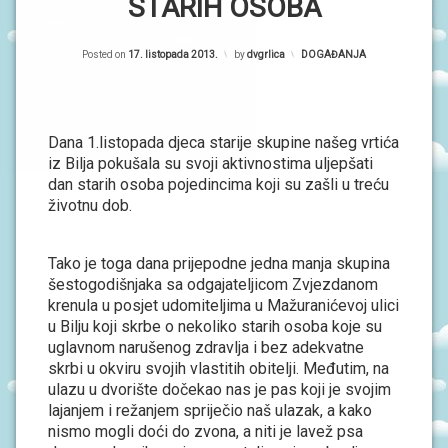
P
STARIH OSOBA
R
O
r
G
R
Posted on
17. listopada 2013.
by
dvgrlica
Kategorije:
DOGAĐANJA
i
A
M
m
I
a
Dana 1.listopada djeca starije skupine našeg vrtića
O
r
iz Bilja pokušala su svoji aktivnostima uljepšati
B
A
dan starih osoba pojedincima koji su zašli u treću
n
V
životnu dob.
i
I
J
E
Tako je toga dana prijepodne jedna manja skupina
S
T
šestogodišnjaka sa odgajateljicom Zvjezdanom
I
krenula u posjet udomiteljima u Mažuranićevoj ulici
u Bilju koji skrbe o nekoliko starih osoba koje su
D
uglavnom narušenog zdravlja i bez adekvatne
O
skrbi u okviru svojih vlastitih obitelji. Međutim, na
G
ulazu u dvorište dočekao nas je pas koji je svojim
A
Đ
lajanjem i režanjem spriječio naš ulazak, a kako
A
nismo mogli doći do zvona, a niti je lavež psa
N