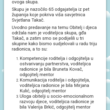
ovoga skupa.
J
A
Skupu je nazočilo 65 odgajatelja iz pet
županija koje pokriva viša savjetnica
D
Svjetlana Takač.
O
K
Uvodno predavanje na temu Obitelj i djeca
U
održala nam je voditeljica skupa, gđa
M
E
Takač, a zatim smo se podijelili u tri
N
skupine kako bismo sudjelovali u radu triju
T
radionica, a to su:
I
Kompetencije roditelja i odgojitelja u
P
ostvarivanju partnerstva, voditeljica
R
O
radionice je bila Bruneta Kovač,
J
odgojitelj mentor
E
Komunikacija roditelja i odgojitelja,
K
T
voditeljica radionice je bila Mirjana
I
Kulić, odgojitelj mentor
Uloga obitelji u socio-emocionalnom
U
razvoju djece, voditeljica radionice je
P
bila Valerija Brkić, odgojitelj mentor
I