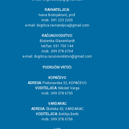
e
RAVNATELJICA:
→
Ivana Bošnjaković, prof.
mob.: 091 223 2205
V
e-mail: dvgrlica.ravnateljica@gmail.com
r
RAČUNOVODSTVO:
h
Blaženka Glasenhardt
tel/fax: 031 750 144
mob.: 099 378 6704
e-mail: dvgrlica.racunovodstvo@gmail.com
PODRUČNI VRTIĆI:
KOPAČEVO
ADRESA:
Podunavska 32, KOPAČEVO
VODITELJICA:
Nikolet Varga
mob.: 099 378 6705
VARDARAC
ADRESA:
Školska 30, VARDARAC
VODITELJICA:
Betilija Berki
mob.: 099 378 6706