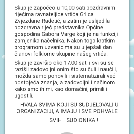
S
I
Skup je započeo u 10,00 sati pozdravnim
riječima ravnateljice vrtića Grlica
Zvjezdane Radetić, a zatim je uslijedila
V
O
pozdravna riječ predstavnika Općine
D
gospodina Gabora Varge koji je na funkciji
I
zamjenika načelnika. Nakon toga kratkim
Č
Z
programom uzvanicima su uljepšali dan
A
članovi folklorne skupine našeg vrtića.
R
O
Skup je završio oko 17.00 sati i svi su se
D
razišli zadovoljni onim što su čuli i naučili,
I
T
možda samo ponovili i sistematizirali već
E
postojeća znanja, a zadovoljni i načinom
L
J
kako smo ih mi, kao domaćini, primili i
E
ugostili.
HVALA SVIMA KOJI SU SUDJELOVALI U
P
ORGANIZACIJI, A IMAJU I SVE POHVALE
O
D
SVIH SUDIONIKA!!!
R
U
Č