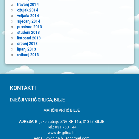
travanj 2014
ožujak 2014
veljača 2014
siječanj 2014
prosinac 2013
studeni 2013
listopad 2013
srpanj 2013
lipanj 2013
svibanj 2013
P
KONTAKTI
o
DJEČJI VRTIĆ GRLICA, BILJE
d
MATIČNI VRTIĆ BILJE
n
o
ADRESA:
Biljske satnije ZNG RH 11a, 31327 BILJE
Tel.: 031 750 144
ž
www.dv-grlica.hr
j
e-mail: dvgrlica.bilje@gmail.com