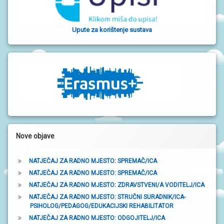
b
o
Upute za korištenje sustava
č
n
a
t
r
a
k
Nove objave
a
NATJEČAJ ZA RADNO MJESTO: SPREMAČ/ICA
NATJEČAJ ZA RADNO MJESTO: SPREMAČ/ICA
NATJEČAJ ZA RADNO MJESTO: ZDRAVSTVENI/A VODITELJ/ICA
NATJEČAJ ZA RADNO MJESTO: STRUČNI SURADNIK/ICA-
PSIHOLOG/PEDAGOG/EDUKACIJSKI REHABILITATOR
NATJEČAJ ZA RADNO MJESTO: ODGOJITELJ/ICA