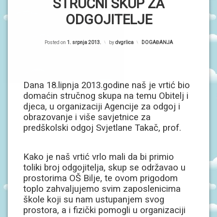
P
STRUČNI SKUP ZA
R
O
r
ODGOJITELJE
G
R
i
A
M
Posted on
1. srpnja 2013.
by
dvgrlica
Kategorije:
DOGAĐANJA
m
I
a
O
r
B
Dana 18.lipnja 2013.godine naš je vrtić bio
A
n
domaćin stručnog skupa na temu Obitelj i
V
i
I
djeca, u organizaciji Agencije za odgoj i
J
obrazovanje i više savjetnice za
E
predškolski odgoj Svjetlane Takač, prof.
S
T
I
Kako je naš vrtić vrlo mali da bi primio
D
toliki broj odgojitelja, skup se održavao u
O
prostorima OŠ Bilje, te ovom prigodom
G
toplo zahvaljujemo svim zaposlenicima
A
Đ
škole koji su nam ustupanjem svog
A
prostora, a i fizički pomogli u organizaciji
N