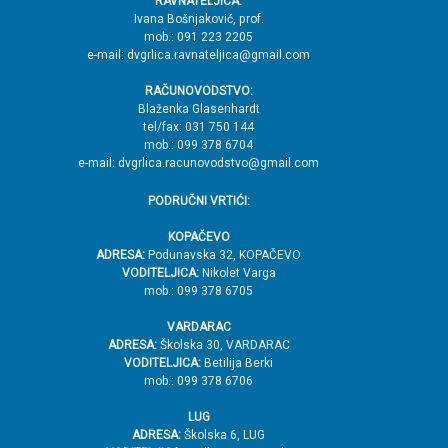
RAVNATELJICA:
→
Ivana Bošnjaković, prof.
mob.: 091 223 2205
V
e-mail: dvgrlica.ravnateljica@gmail.com
r
RAČUNOVODSTVO:
h
Blaženka Glasenhardt
tel/fax: 031 750 144
mob.: 099 378 6704
e-mail: dvgrlica.racunovodstvo@gmail.com
PODRUČNI VRTIĆI:
KOPAČEVO
ADRESA:
Podunavska 32, KOPAČEVO
VODITELJICA:
Nikolet Varga
mob.: 099 378 6705
VARDARAC
ADRESA:
Školska 30, VARDARAC
VODITELJICA:
Betilija Berki
mob.: 099 378 6706
LUG
ADRESA:
Školska 6, LUG