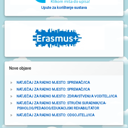
o
N
I
Upute za korištenje sustava
č
V
R
n
T
I
a
Ć
I
t
r
a
k
Nove objave
a
NATJEČAJ ZA RADNO MJESTO: SPREMAČ/ICA
NATJEČAJ ZA RADNO MJESTO: SPREMAČ/ICA
NATJEČAJ ZA RADNO MJESTO: ZDRAVSTVENI/A VODITELJ/ICA
NATJEČAJ ZA RADNO MJESTO: STRUČNI SURADNIK/ICA-
PSIHOLOG/PEDAGOG/EDUKACIJSKI REHABILITATOR
NATJEČAJ ZA RADNO MJESTO: ODGOJITELJ/ICA