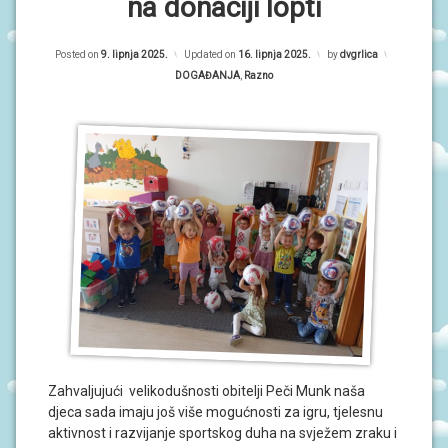
P
na donaciji lopti
R
O
r
G
R
Posted on
9. lipnja 2025.
Updated on
16. lipnja 2025.
by
dvgrlica
i
A
Kategorije:
DOGAĐANJA
,
Razno
M
m
I
a
O
r
B
A
n
V
i
I
J
E
S
T
I
D
O
G
A
Zahvaljujući velikodušnosti obitelji Peči Munk naša
Đ
djeca sada imaju još više mogućnosti za igru, tjelesnu
A
aktivnost i razvijanje sportskog duha na svježem zraku i
N