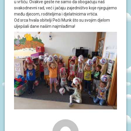
J
u vrtiću. Ovakve geste ne samo da obogaćuju naš
A
svakodnevni rad, već i jačaju zajedništvo koje njegujemo
među djecom, roditeljima i djelatnicima vrtića.
Od srca hvala obitelji Peči Munk što su svojim djelom
D
O
uljepšali dane našim najmlađima!
K
U
M
E
N
T
I
P
R
O
J
E
K
T
I
U
P
I