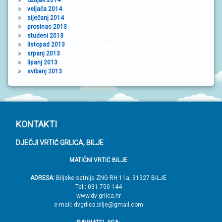
veljača 2014
siječanj 2014
prosinac 2013
studeni 2013
listopad 2013
srpanj 2013
lipanj 2013
svibanj 2013
P
KONTAKTI
o
DJEČJI VRTIĆ GRLICA, BILJE
d
MATIČNI VRTIĆ BILJE
n
o
ADRESA:
Biljske satnije ZNG RH 11a, 31327 BILJE
Tel.: 031 750 144
ž
www.dv-grlica.hr
j
e-mail: dvgrlica.bilje@gmail.com
e